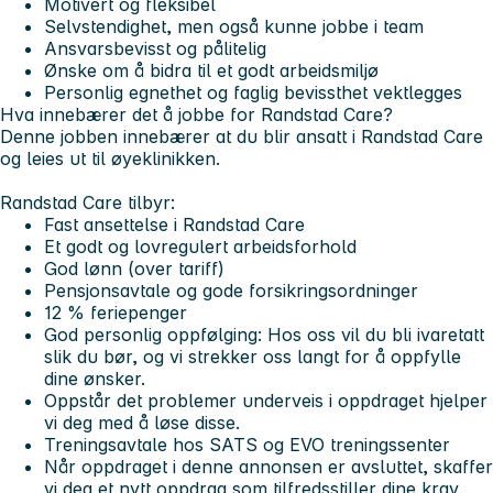
Motivert og fleksibel
Selvstendighet, men også kunne jobbe i team
Ansvarsbevisst og pålitelig
Ønske om å bidra til et godt arbeidsmiljø
Personlig egnethet og faglig bevissthet vektlegges
Hva innebærer det å jobbe for Randstad Care?
Denne jobben innebærer at du blir ansatt i Randstad Care
og leies ut til øyeklinikken.
Randstad Care tilbyr:
Fast ansettelse i Randstad Care
Et godt og lovregulert arbeidsforhold
God lønn (over tariff)
Pensjonsavtale og gode forsikringsordninger
12 % feriepenger
God personlig oppfølging: Hos oss vil du bli ivaretatt
slik du bør, og vi strekker oss langt for å oppfylle
dine ønsker.
Oppstår det problemer underveis i oppdraget hjelper
vi deg med å løse disse.
Treningsavtale hos SATS og EVO treningssenter
Når oppdraget i denne annonsen er avsluttet, skaffer
vi deg et nytt oppdrag som tilfredsstiller dine krav,