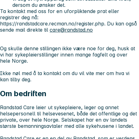
dersom du ønsker det.
Ta kontakt med oss for en uforpliktende prat eller
registrer deg nå:
https://randstadcare.recman.no/register.php. Du kan også
sende mail direkte til
care@randstad.no
Og skulle denne stillingen ikke være noe for deg, husk at
vi har sykepleierstillinger innen mange fagfelt og over
hele Norge.
Ikke nøl med å ta kontakt om du vil vite mer om hva vi
kan tilby deg.
Om bedriften
Randstad Care leier ut sykepleiere, leger og annet
helsepersonell til helsevesenet, både det offentlige og det
private, over hele Norge. Selskapet har en av landets
største bemanningsavtaler med alle sykehusene i landet.
Randstad Care er en en del av Randstad, som er verdens