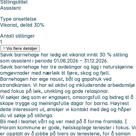
Stillingstittel
Assistent
Type ansettelse
Vikariat, deltid 30%
Antall stillinger
1
Vis flere detaljer
Søvik barnehage har ledig eit vikariat inntil 30 % stilling
som assistent i perioda 01.08.2026 – 31.12.2026.
Søvik barnehage har tre avdelingar og ligg i naturskjønne
omgjevnader med nærleik til fjøre, skog og fjell.
Barnehagen har eige naust, båt og gapahuk ved
strandkanten. Vi har eit aktivt og inkluderande arbeidsmiljø
med fokus på leik, utvikling og gode relasjonar.
Vi søkjer deg som er engasjert, omsorgsfull og bidreg til å
skape trygge og meiningsfulle dagar for barna. Høyrest
dette interessant ut, ønskjer vi kontakt med deg og håper
du vil søkje på stillinga.
Bli med i teamet vårt og ver med på å forme framtida. I
Haram kommune er gode, heilskaplege tenester i fokus. Vi
er opptatt av å jobbe på tvers av tenestene, for å saman