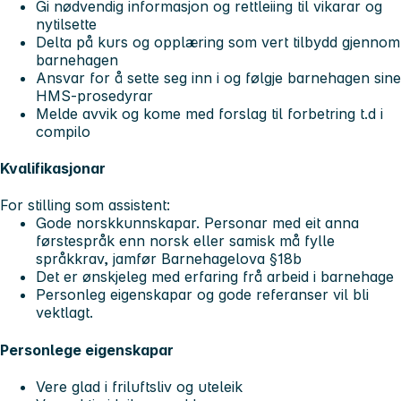
Gi nødvendig informasjon og rettleiing til vikarar og
nytilsette
Delta på kurs og opplæring som vert tilbydd gjennom
barnehagen
Ansvar for å sette seg inn i og følgje barnehagen sine
HMS-prosedyrar
Melde avvik og kome med forslag til forbetring t.d i
compilo
Kvalifikasjonar
For stilling som assistent:
Gode norskkunnskapar. Personar med eit anna
førstespråk enn norsk eller samisk må fylle
språkkrav, jamfør Barnehagelova §18b
Det er ønskjeleg med erfaring frå arbeid i barnehage
Personleg eigenskapar og gode referanser vil bli
vektlagt.
Personlege eigenskapar
Vere glad i friluftsliv og uteleik