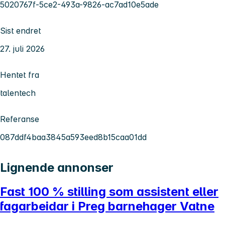
5020767f-5ce2-493a-9826-ac7ad10e5ade
Sist endret
27. juli 2026
Hentet fra
talentech
Referanse
087ddf4baa3845a593eed8b15caa01dd
Lignende annonser
Fast 100 % stilling som assistent eller
fagarbeidar i Preg barnehager Vatne