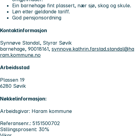
Ein barnehage fint plassert, nær sjø, skog og skule.
Løn etter gjeldande tariff.
God pensjonsordning
Kontaktinformasjon
Synnøve Standal, Styrar Søvik
barnehage, 90018161,
synnove.kathrin.farstad.standal@ha
ram.kommune.no
Arbeidsstad
Plassen 19
6280 Søvik
Nøkkelinformasjon:
Arbeidsgivar: Haram kommune
Referansenr.: 5151500702
Stillingsprosent: 30%
Vikar