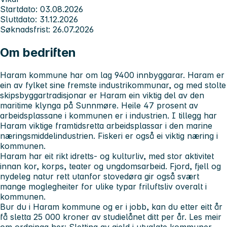
Startdato: 03.08.2026
Sluttdato: 31.12.2026
Søknadsfrist: 26.07.2026
Om bedriften
Haram kommune har om lag 9400 innbyggarar. Haram er
ein av fylket sine fremste industrikommunar, og med stolte
skipsbyggartradisjonar er Haram ein viktig del av den
maritime klynga på Sunnmøre. Heile 47 prosent av
arbeidsplassane i kommunen er i industrien. I tillegg har
Haram viktige framtidsretta arbeidsplassar i den marine
næringsmiddelindustrien. Fiskeri er også ei viktig næring i
kommunen.
Haram har eit rikt idretts- og kulturliv, med stor aktivitet
innan kor, korps, teater og ungdomsarbeid. Fjord, fjell og
nydeleg natur rett utanfor stovedøra gir også svært
mange moglegheiter for ulike typar friluftsliv overalt i
kommunen.
Bur du i Haram kommune og er i jobb, kan du etter eitt år
få sletta 25 000 kroner av studielånet ditt per år. Les meir
om ordninga her:
Sletting av gjeld i utvalgte kommuner