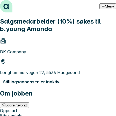
Hopp til innhold
Meny
Salgsmedarbeider (10%) søkes til
b.young Amanda
DK Company
Longhammarvegen 27, 5536 Haugesund
Stillingsannonsen er inaktiv.
Om jobben
Lagre favoritt
Oppstart
Etter avtale