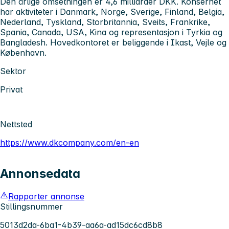
Den årlige omsetningen er 4,6 milliarder DKK. Konsernet
har aktiviteter i Danmark, Norge, Sverige, Finland, Belgia,
Nederland, Tyskland, Storbritannia, Sveits, Frankrike,
Spania, Canada, USA, Kina og representasjon i Tyrkia og
Bangladesh. Hovedkontoret er beliggende i Ikast, Vejle og
København.
Sektor
Privat
Nettsted
https://www.dkcompany.com/en-en
Annonsedata
Rapporter annonse
Stillingsnummer
5013d2da-6ba1-4b39-aa6a-ad15dc6cd8b8