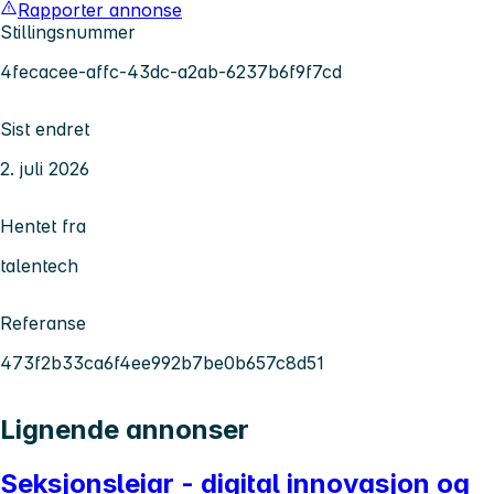
Rapporter annonse
Stillingsnummer
4fecacee-affc-43dc-a2ab-6237b6f9f7cd
Sist endret
2. juli 2026
Hentet fra
talentech
Referanse
473f2b33ca6f4ee992b7be0b657c8d51
Lignende annonser
Seksjonsleiar - digital innovasjon og