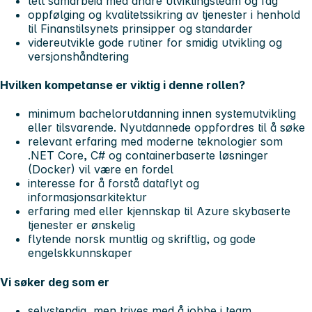
tett samarbeid med andre utviklingsteam og fag
oppfølging og kvalitetssikring av tjenester i henhold
til Finanstilsynets prinsipper og standarder
videreutvikle gode rutiner for smidig utvikling og
versjonshåndtering
Hvilken kompetanse er viktig i denne rollen?
minimum bachelorutdanning innen systemutvikling
eller tilsvarende. Nyutdannede oppfordres til å søke
relevant erfaring med moderne teknologier som
.NET Core, C# og containerbaserte løsninger
(Docker) vil være en fordel
interesse for å forstå dataflyt og
informasjonsarkitektur
erfaring med eller kjennskap til Azure skybaserte
tjenester er ønskelig
flytende norsk muntlig og skriftlig, og gode
engelskkunnskaper
Vi søker deg som er
selvstendig, men trives med å jobbe i team