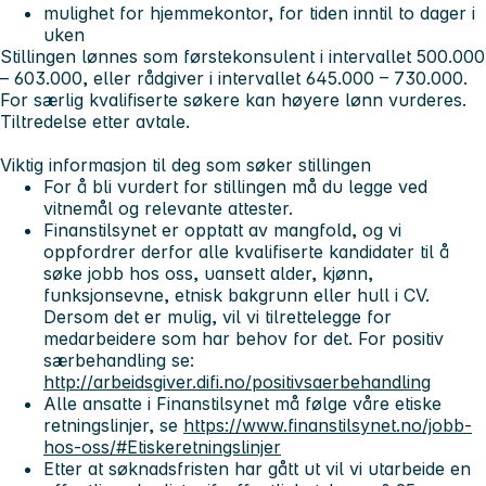
mulighet for hjemmekontor, for tiden inntil to dager i
uken
Stillingen lønnes som førstekonsulent i intervallet 500.000
– 603.000, eller rådgiver i intervallet 645.000 – 730.000.
For særlig kvalifiserte søkere kan høyere lønn vurderes.
Tiltredelse etter avtale.
Viktig informasjon til deg som søker stillingen
For å bli vurdert for stillingen må du legge ved
vitnemål og relevante attester.
Finanstilsynet er opptatt av mangfold, og vi
oppfordrer derfor alle kvalifiserte kandidater til å
søke jobb hos oss, uansett alder, kjønn,
funksjonsevne, etnisk bakgrunn eller hull i CV.
Dersom det er mulig, vil vi tilrettelegge for
medarbeidere som har behov for det. For positiv
særbehandling se:
http://arbeidsgiver.difi.no/positivsaerbehandling
Alle ansatte i Finanstilsynet må følge våre etiske
retningslinjer, se
https://www.finanstilsynet.no/jobb-
hos-oss/#Etiskeretningslinjer
Etter at søknadsfristen har gått ut vil vi utarbeide en