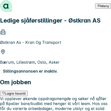
Hopp til innhold
Meny
Ledige sjåførstillinger - Østkran AS
Østkran As - Kran Og Transport
Bærum, Lillestrøm, Oslo, Asker
Stillingsannonsen er inaktiv.
Om jobben
Lagre favoritt
Vi opplever økende oppdragsmengde og søker nå sjåfør
på 8paller bare/budbil med henger til vårt team. Hos oss
får du varierte arbeidsdager, moderne utstyr og et solid