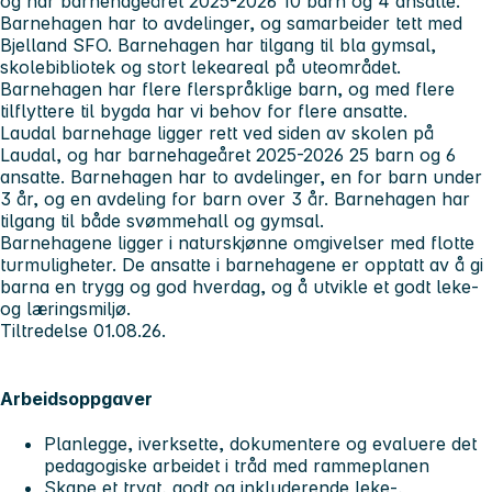
og har barnehageåret 2025-2026 10 barn og 4 ansatte.
Barnehagen har to avdelinger, og samarbeider tett med
Bjelland SFO. Barnehagen har tilgang til bla gymsal,
skolebibliotek og stort lekeareal på uteområdet.
Barnehagen har flere flerspråklige barn, og med flere
tilflyttere til bygda har vi behov for flere ansatte.
Laudal barnehage ligger rett ved siden av skolen på
Laudal, og har barnehageåret 2025-2026 25 barn og 6
ansatte. Barnehagen har to avdelinger, en for barn under
3 år, og en avdeling for barn over 3 år. Barnehagen har
tilgang til både svømmehall og gymsal.
Barnehagene ligger i naturskjønne omgivelser med flotte
turmuligheter. De ansatte i barnehagene er opptatt av å gi
barna en trygg og god hverdag, og å utvikle et godt leke-
og læringsmiljø.
Tiltredelse 01.08.26.
Arbeidsoppgaver
Planlegge, iverksette, dokumentere og evaluere det
pedagogiske arbeidet i tråd med rammeplanen
Skape et trygt, godt og inkluderende leke-,