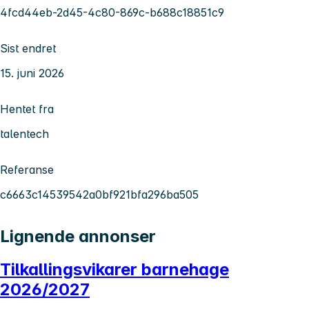
4fcd44eb-2d45-4c80-869c-b688c18851c9
Sist endret
15. juni 2026
Hentet fra
talentech
Referanse
c6663c14539542a0bf921bfa296ba505
Lignende annonser
Tilkallingsvikarer barnehage
2026/2027