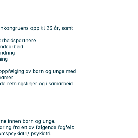
nkongruens opp til 23 år, samt
arbeidspartnere
rendearbeid
endring
ning
g oppfølging av barn og unge med
teamet
e retningslinjer og i samarbeid
erne innen barn og unge.
ring fra ett av følgende fagfelt:
mspsykiatri/ psykiatri.