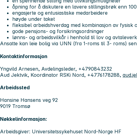
en spennende stilling med utviklingsmuligheter
åpning for å diskutere en lavere stillingsbrøk enn 10
engasjerte og entusiastiske medarbeidere
høyde under taket
fleksibel arbeidshverdag med kombinasjon av fysisk og
gode pensjons- og forsikringsordninger
lønns- og arbeidsvilkår i henhold til lov og avtaleve
Ansatte kan leie bolig via UNN (fra 1-roms til 3- roms) sen
Kontaktinformasjon
Yngvild Arnesen, Avdelingsleder, +4790843232
Aud Jektvik, Koordinator RSKi Nord, +4776178288,
aud.j
Arbeidssted
Hansine Hansens veg 92
9019 Tromsø
Nøkkelinformasjon:
Arbeidsgiver: Universitetssykehuset Nord-Norge HF