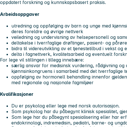
oppdatert forskning og kunnskapsbasert praksis.
Arbeidsoppgaver
utredning og oppfølging av barn og unge med kjønnsi
deres foreldre og øvrige nettverk
veiledning og undervisning av helsepersonell og sam
deltakelse i tverrfaglige drøftinger, pasient- og pårø
bidra til videreutvikling av et tjenestetilbud i vekst og 
delta i fagnettverk, kvalitetsarbeid og eventuelt forsk
For
lege
vil stillingen i tillegg innebære:
særlig ansvar for medisinsk vurdering, rådgivning o
kjønnsinkongruens i samarbeid med det tverrfaglige 
oppfølging av hormonell behandling innenfor gjeldend
med regionale og nasjonale fagmiljøer
Kvalifikasjoner
Du er psykolog eller lege med norsk autorisasjon.
Som psykolog har du påbegynt klinisk spesialitet, gj
Som lege har du påbegynt spesialisering eller har erfa
endokrinologi, indremedisin, pediatri, barne- og ungdo