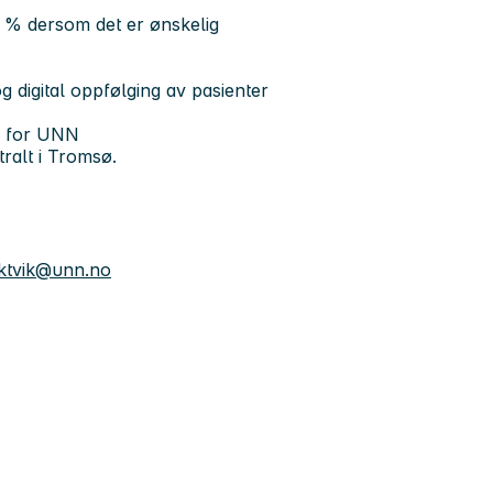
0 % dersom det er ønskelig
 digital oppfølging av pasienter
rk for UNN
tralt i Tromsø.
ektvik@unn.no