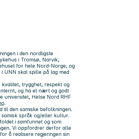
ingen i den nordligste
sykehus i Tromsø, Narvik,
ykehuset for hele Nord-Norge, og
i i UNN skal spille på lag med
e
kvalitet, trygghet, respekt og
internt, og ha et nært og godt
e universitet, Helse Nord RHF
no
.
ud til den samiske befolkningen.
 samisk språk og/eller kultur.
foldet i samfunnet og som
gen. Vi oppfordrer derfor alle
for å realisere regjeringen sin