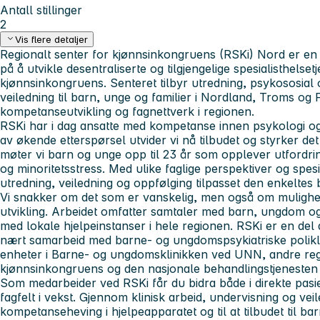
Antall stillinger
2
Vis flere detaljer
Regionalt senter for kjønnsinkongruens (RSKi) Nord er en 
på å utvikle desentraliserte og tilgjengelige spesialisthels
kjønnsinkongruens. Senteret tilbyr utredning, psykososial 
veiledning til barn, unge og familier i Nordland, Troms og F
kompetanseutvikling og fagnettverk i regionen.
RSKi har i dag ansatte med kompetanse innen psykologi og
av økende etterspørsel utvider vi nå tilbudet og styrker d
møter vi barn og unge opp til 23 år som opplever utfordring
og minoritetsstress. Med ulike faglige perspektiver og spesi
utredning, veiledning og oppfølging tilpasset den enkeltes
Vi snakker om det som er vanskelig, men også om mulighet
utvikling. Arbeidet omfatter samtaler med barn, ungdom og 
med lokale hjelpeinstanser i hele regionen. RSKi er en del 
nært samarbeid med barne- og ungdomspsykiatriske polikli
enheter i Barne- og ungdomsklinikken ved UNN, andre reg
kjønnsinkongruens og den nasjonale behandlingstjenesten 
Som medarbeider ved RSKi får du bidra både i direkte pasien
fagfelt i vekst. Gjennom klinisk arbeid, undervisning og veile
kompetanseheving i hjelpeapparatet og til at tilbudet til b