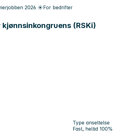
erjobben
2026
☀️
For bedrifter
r kjønnsinkongruens (RSKi)
Type ansettelse
Fast, heltid 100%