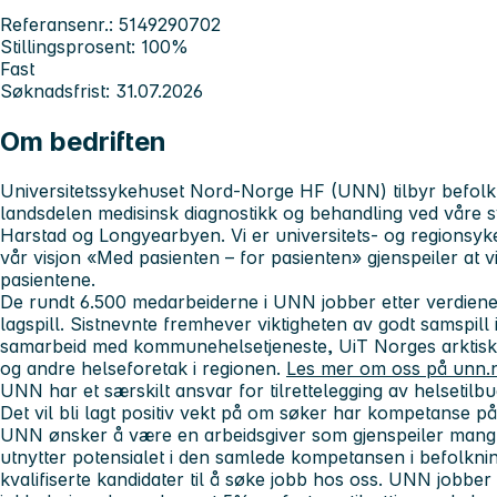
Referansenr.: 5149290702
Stillingsprosent: 100%
Fast
Søknadsfrist: 31.07.2026
Om bedriften
Universitetssykehuset Nord-Norge HF (UNN) tilbyr befolkn
landsdelen medisinsk diagnostikk og behandling ved våre 
Harstad og Longyearbyen.
Vi er universitets- og regions
v
år visjon «Med pasienten – for pasienten» gjenspeiler at v
pasientene.
De rundt 6.500 medarbeiderne i UNN jobber etter verdien
lagspill. Sistnevnte fremhever viktigheten av godt samspill 
samarbeid
med kommunehelsetjeneste, UiT Norges arktisk
og andre helseforetak i regionen.
Les mer om oss på unn.
UNN har et særskilt ansvar for tilrettelegging av helsetilb
Det vil bli lagt positiv vekt på om søker har kompetanse på
UNN ønsker å være en arbeidsgiver som gjenspeiler mang
utnytter potensialet i den samlede kompetansen i befolknin
kvalifiserte kandidater til å søke jobb hos oss. UNN jobber 