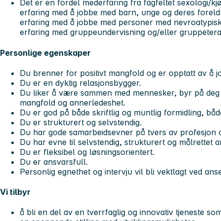
Det er en fordel mederfaring fra fagfeltet sexologi/
erfaring med å jobbe med barn, unge og deres foreld
erfaring med å jobbe med personer med nevroatypisk
erfaring med gruppeundervisning og/eller gruppetera
Personlige egenskaper
Du brenner for positivt mangfold og er opptatt av å 
Du er en dyktig relasjonsbygger.
Du liker å være sammen med mennesker, byr på deg sel
mangfold og annerledeshet.
Du er god på både skriftlig og muntlig formidling, bå
Du er strukturert og selvstendig.
Du har gode samarbeidsevner på tvers av profesjon 
Du har evne til selvstendig, strukturert og målrettet a
Du er fleksibel og løsningsorientert.
Du er ansvarsfull.
Personlig egnethet og intervju vil bli vektlagt ved anse
Vi tilbyr
å bli en del av en tverrfaglig og innovativ tjeneste som 