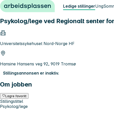
Hopp til innhold
Ledige stillinger
Ung
Somm
Psykolog/lege ved Regionalt senter fo
Universitetssykehuset Nord-Norge HF
Hansine Hansens veg 92, 9019 Tromsø
Stillingsannonsen er inaktiv.
Om jobben
Lagre favoritt
Stillingstittel
Psykolog/lege