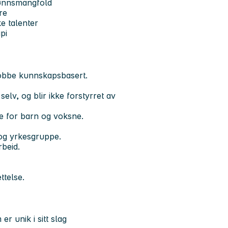
kjønnsmangfold
re
e talenter
pi
jobbe kunnskapsbasert.
v, og blir ikke forstyrret av
de for barn og voksne.
og yrkesgruppe.
rbeid.
ttelse.
er unik i sitt slag