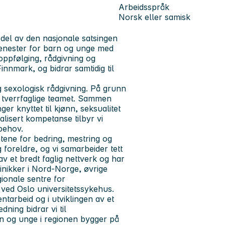
Arbeidsspråk
Norsk eller samisk
del av den nasjonale satsingen
etjenester for barn og unge med
oppfølging, rådgivning og
innmark, og bidrar samtidig til
 sexologisk rådgivning. På grunn
et tverrfaglige teamet. Sammen
er knyttet til kjønn, seksualitet
alisert kompetanse tilbyr vi
 behov.
ene for bedring, mestring og
foreldre, og vi samarbeider tett
av et bredt faglig nettverk og har
nikker i Nord-Norge, øvrige
ionale sentre for
ved Oslo universitetssykehus.
tarbeid og i utviklingen av et
dning bidrar vi til
arn og unge i regionen bygger på