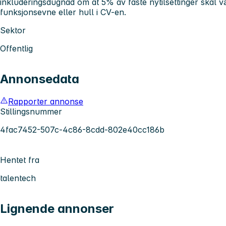
inkluderingsdugnad om at 5% av faste nytilsettinger skal
funksjonsevne eller hull i CV-en.
Sektor
Offentlig
Annonsedata
Rapporter annonse
Stillingsnummer
4fac7452-507c-4c86-8cdd-802e40cc186b
Hentet fra
talentech
Lignende annonser