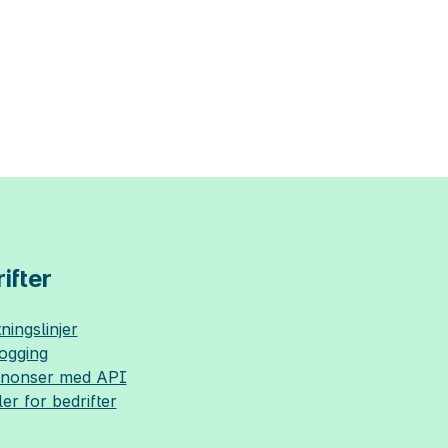
ifter
ningslinjer
logging
nnonser med API
ler for bedrifter