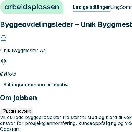
Hopp til innhold
Ledige stillinger
Ung
Somm
Byggeavdelingsleder – Unik Byggmeste
Unik Byggmester As
Østfold
Stillingsannonsen er inaktiv.
Om jobben
Lagre favoritt
Vil du lede byggeprosjekter fra start til slutt og bidra til
ansvar for prosjektgjennomføring, kundeoppfølging og vide
Oppstart