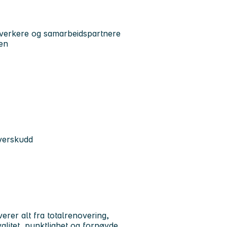
verkere og samarbeidspartnere
sen
overskudd
erer alt fra totalrenovering,
valitet, punktlighet og fornøyde