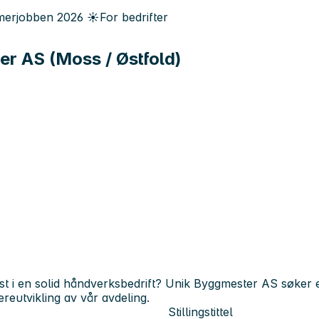
erjobben
2026
☀️
For bedrifter
r AS (Moss / Østfold)
 vekst i en solid håndverksbedrift? Unik Byggmester AS søker
reutvikling av vår avdeling.
Stillingstittel