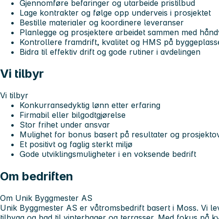
Gjennomføre befaringer og utarbeide pristilbud
Lage kontrakter og følge opp underveis i prosjektet
Bestille materialer og koordinere leveranser
Planlegge og prosjektere arbeidet sammen med hånd
Kontrollere framdrift, kvalitet og HMS på byggeplas
Bidra til effektiv drift og gode rutiner i avdelingen
Vi tilbyr
Vi tilbyr
Konkurransedyktig lønn etter erfaring
Firmabil eller bilgodtgjørelse
Stor frihet under ansvar
Mulighet for bonus basert på resultater og prosjekt
Et positivt og faglig sterkt miljø
Gode utviklingsmuligheter i en voksende bedrift
Om bedriften
Om Unik Byggmester AS
Unik Byggmester AS er våtromsbedrift basert i Moss. Vi lev
tilbygg og bad til vinterhager og terrasser. Med fokus på k