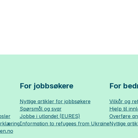
For jobbsøkere
For bedr
Nyttige artikler for jobbsøkere
Vilkår og ret
Spørsmål og svar
Hjelp til inn
sler
Jobbe i utlandet (EURES)
Overføre a
erklæring
Information to refugees from Ukraine
Nyttige artik
sen.no