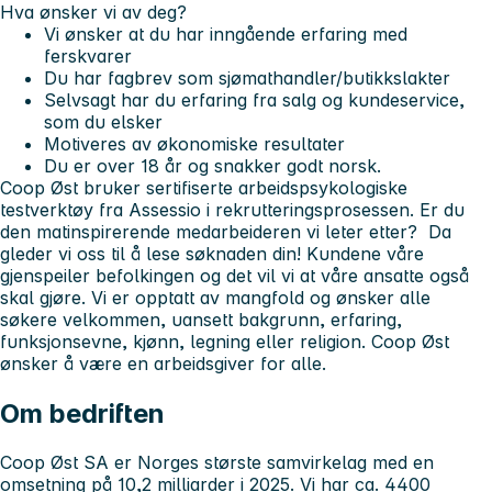
Hva ønsker vi av deg?
Vi ønsker at du har inngående erfaring med
ferskvarer
Du har fagbrev som sjømathandler/butikkslakter
Selvsagt har du erfaring fra salg og kundeservice,
som du elsker
Motiveres av økonomiske resultater
Du er over 18 år og snakker godt norsk.
Coop Øst bruker sertifiserte arbeidspsykologiske
testverktøy fra Assessio i rekrutteringsprosessen.
Er du
den matinspirerende medarbeideren vi leter etter? Da
gleder vi oss til å lese søknaden din!
Kundene våre
gjenspeiler befolkingen og det vil vi at våre ansatte også
skal gjøre. Vi er opptatt av mangfold og ønsker alle
søkere velkommen, uansett bakgrunn, erfaring,
funksjonsevne, kjønn, legning eller religion. Coop Øst
ønsker å være en arbeidsgiver for alle.
Om bedriften
Coop Øst SA er Norges største samvirkelag med en
omsetning på 10,2 milliarder i 2025. Vi har ca. 4400