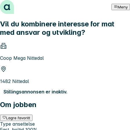
Hopp til innhold
Meny
Vil du kombinere interesse for mat
med ansvar og utvikling?
Coop Mega Nittedal
1482 Nittedal
Stillingsannonsen er inaktiv.
Om jobben
Lagre favoritt
Type ansettelse
Fast, heltid 100%