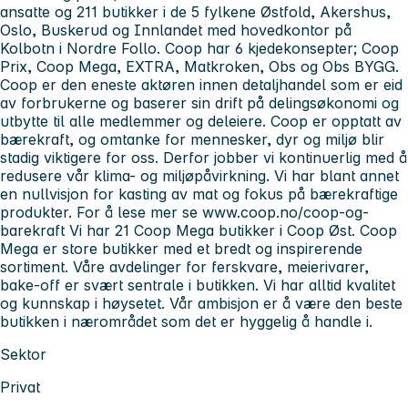
ansatte og 211 butikker i de 5 fylkene Østfold, Akershus,
Oslo, Buskerud og Innlandet med hovedkontor på
Kolbotn i Nordre Follo. Coop har 6 kjedekonsepter; Coop
Prix, Coop Mega, EXTRA, Matkroken, Obs og Obs BYGG.
Coop er den eneste aktøren innen detaljhandel som er eid
av forbrukerne og baserer sin drift på delingsøkonomi og
utbytte til alle medlemmer og deleiere. Coop er opptatt av
bærekraft, og omtanke for mennesker, dyr og miljø blir
stadig viktigere for oss. Derfor jobber vi kontinuerlig med å
redusere vår klima- og miljøpåvirkning. Vi har blant annet
en nullvisjon for kasting av mat og fokus på bærekraftige
produkter. For å lese mer se www.coop.no/coop-og-
barekraft Vi har 21 Coop Mega butikker i Coop Øst. Coop
Mega er store butikker med et bredt og inspirerende
sortiment. Våre avdelinger for ferskvare, meierivarer,
bake-off er svært sentrale i butikken. Vi har alltid kvalitet
og kunnskap i høysetet. Vår ambisjon er å være den beste
butikken i nærområdet som det er hyggelig å handle i.
Sektor
Privat