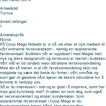
Arbeidstid
Turnus
Antall stillinger
1
Arbeidsspråk
Norsk
På Coop Mega Nittedal er vi nå ute etter et nytt medlem til
vårt eminente ferskvareteam - nemlig en assisterende
ferskvaresjef.
Butikken vår er oppdatert med Megas helt
nye og lekre designprofil og ferskvare er hjertet i butikken.
Vårt mål er bli landets mest attraktive ferskvareavdeling.
Med det så mener vi at vår ferskvareavdeling skal ose
matglede og være det beste du finner i vårt område og
som gjør at gjestene våre kjører de ekstra minuttene for å
komme til nettopp oss.
Så er du interessert i mat og er glad i å inspirere, samt har
mye god kunnskap mat? Vi søker en som deg, som også
er serviceorientert og elsker kundemøter. Som
assisterende ferskvaresjef i Coop Mega er du
ferskvaresjefens høyre hånd. Hos deg og dine