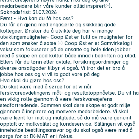
medarbeidere blir våre kunder alltid inspirert:-).
Søknadsfrist: 31.07.2026
Først - Hva kan du få hos oss?
Du får en gjeng med engasjerte og skikkelig gode
kollegaer. Ønsker du å utvikle deg har vi mange
utviklingsmuligheter- Coop Øst er fullt av muligheter for
den som ønsker å satse :-) Coop Øst er et Samvirkelag i
vekst som fokuserer på de ansatte og hele tiden jobber
med å skape en god kultur både innad i bedriften og utad.
Ellers får du lønn etter avtale, forsikringsordninger og
diverse ansattgoder tilbyr vi også. Vi tror det er bra å
jobbe hos oss og vi vil ta godt vare på deg
Hva skal du gjøre hos oss?
Du skal være med å sørge for at vi når
ferskvareavdelingens mål- og resultatoppnåelse. Du vil ha
en viktig rolle gjennom å være ferskvaresjefens
stedfortredende. Sammen skal dere skape et godt miljø
gjennom å inspirere og motivere medarbeidere. Vi skal
være kjent for mat og matglede, så du må være genuint
opptatt av matkvalitet og kundeservice. Stillingen vil også
inneholde bestillingsansvar og du skal også være med å
sørge for at IK-MAT er i fokus.