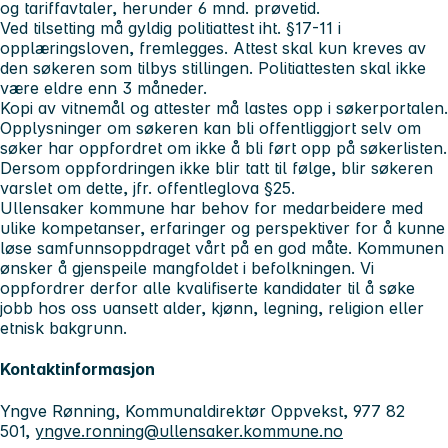
og tariffavtaler, herunder 6 mnd. prøvetid.
Ved tilsetting må gyldig politiattest iht. §17-11 i
opplæringsloven, fremlegges. Attest skal kun kreves av
den søkeren som tilbys stillingen. Politiattesten skal ikke
være eldre enn 3 måneder.
Kopi av vitnemål og attester må lastes opp i søkerportalen.
Opplysninger om søkeren kan bli offentliggjort selv om
søker har oppfordret om ikke å bli ført opp på søkerlisten.
Dersom oppfordringen ikke blir tatt til følge, blir søkeren
varslet om dette, jfr. offentleglova §25.
Ullensaker kommune har behov for medarbeidere med
ulike kompetanser, erfaringer og perspektiver for å kunne
løse samfunnsoppdraget vårt på en god måte. Kommunen
ønsker å gjenspeile mangfoldet i befolkningen. Vi
oppfordrer derfor alle kvalifiserte kandidater til å søke
jobb hos oss uansett alder, kjønn, legning, religion eller
etnisk bakgrunn.
Kontaktinformasjon
Yngve Rønning, Kommunaldirektør Oppvekst, 977 82
501,
yngve.ronning@ullensaker.kommune.no