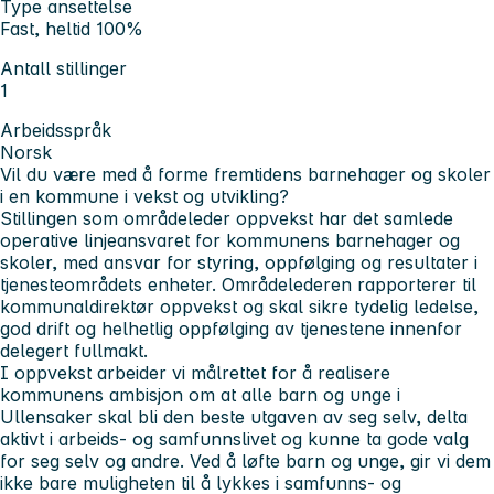
Type ansettelse
Fast, heltid 100%
Antall stillinger
1
Arbeidsspråk
Norsk
Vil du være med å forme fremtidens barnehager og skoler
i en kommune i vekst og utvikling?
Stillingen som områdeleder oppvekst har det samlede
operative linjeansvaret for kommunens barnehager og
skoler, med ansvar for styring, oppfølging og resultater i
tjenesteområdets enheter. Områdelederen rapporterer til
kommunaldirektør oppvekst og skal sikre tydelig ledelse,
god drift og helhetlig oppfølging av tjenestene innenfor
delegert fullmakt.
I oppvekst arbeider vi målrettet for å realisere
kommunens ambisjon om at alle barn og unge i
Ullensaker skal bli den beste utgaven av seg selv, delta
aktivt i arbeids- og samfunnslivet og kunne ta gode valg
for seg selv og andre. Ved å løfte barn og unge, gir vi dem
ikke bare muligheten til å lykkes i samfunns- og