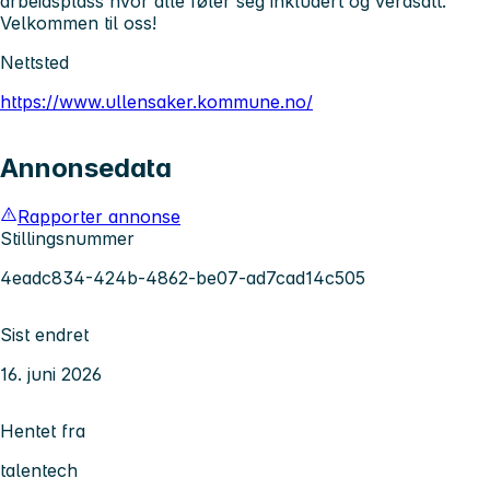
arbeidsplass hvor alle føler seg inkludert og verdsatt.
Velkommen til oss!
Nettsted
https://www.ullensaker.kommune.no/
Annonsedata
Rapporter annonse
Stillingsnummer
4eadc834-424b-4862-be07-ad7cad14c505
Sist endret
16. juni 2026
Hentet fra
talentech