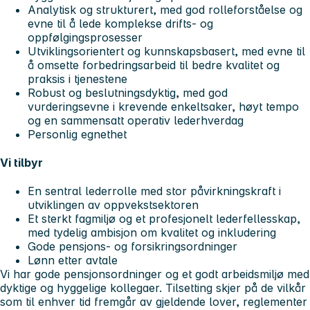
Analytisk og strukturert, med god rolleforståelse og
evne til å lede komplekse drifts- og
oppfølgingsprosesser
Utviklingsorientert og kunnskapsbasert, med evne til
å omsette forbedringsarbeid til bedre kvalitet og
praksis i tjenestene
Robust og beslutningsdyktig, med god
vurderingsevne i krevende enkeltsaker, høyt tempo
og en sammensatt operativ lederhverdag
Personlig egnethet
Vi tilbyr
En sentral lederrolle med stor påvirkningskraft i
utviklingen av oppvekstsektoren
Et sterkt fagmiljø og et profesjonelt lederfellesskap,
med tydelig ambisjon om kvalitet og inkludering
Gode pensjons- og forsikringsordninger
Lønn etter avtale
Vi har gode pensjonsordninger og et godt arbeidsmiljø med
dyktige og hyggelige kollegaer. Tilsetting skjer på de vilkår
som til enhver tid fremgår av gjeldende lover, reglementer