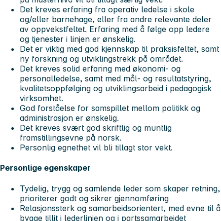
Det kreves erfaring fra operativ ledelse i skole
og/eller barnehage, eller fra andre relevante deler
av oppvekstfeltet. Erfaring med å følge opp ledere
og tjenester i linjen er ønskelig.
Det er viktig med god kjennskap til praksisfeltet, samt
ny forskning og utviklingstrekk på området.
Det kreves solid erfaring med økonomi- og
personalledelse, samt med mål- og resultatstyring,
kvalitetsoppfølging og utviklingsarbeid i pedagogisk
virksomhet.
God forståelse for samspillet mellom politikk og
administrasjon er ønskelig.
Det kreves svært god skriftlig og muntlig
framstillingsevne på norsk.
Personlig egnethet vil bli tillagt stor vekt.
Personlige egenskaper
Tydelig, trygg og samlende leder som skaper retning,
prioriterer godt og sikrer gjennomføring
Relasjonssterk og samarbeidsorientert, med evne til å
bygge tillit i lederlinjen og i partssamarbeidet