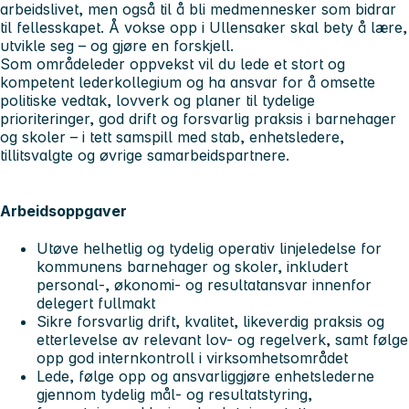
arbeidslivet, men også til å bli medmennesker som bidrar
til fellesskapet. Å vokse opp i Ullensaker skal bety å lære,
utvikle seg – og gjøre en forskjell.
Som områdeleder oppvekst vil du lede et stort og
kompetent lederkollegium og ha ansvar for å omsette
politiske vedtak, lovverk og planer til tydelige
prioriteringer, god drift og forsvarlig praksis i barnehager
og skoler – i tett samspill med stab, enhetsledere,
tillitsvalgte og øvrige samarbeidspartnere.
Arbeidsoppgaver
Utøve helhetlig og tydelig operativ linjeledelse for
kommunens barnehager og skoler, inkludert
personal-, økonomi- og resultatansvar innenfor
delegert fullmakt
Sikre forsvarlig drift, kvalitet, likeverdig praksis og
etterlevelse av relevant lov- og regelverk, samt følge
opp god internkontroll i virksomhetsområdet
Lede, følge opp og ansvarliggjøre enhetslederne
gjennom tydelig mål- og resultatstyring,