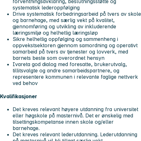
forventningsavklaring, beslutningsstøtte og
systematisk lederoppfølging
Drive systematisk forbedringsarbeid på tvers av skole
og barnehage, med særlig vekt på kvalitet,
gjennomføring og utvikling av inkluderende
læringsmiljø og helhetlig læringsløp
Sikre helhetlig oppfølging og sammenheng i
oppvekstsektoren gjennom samordning og operativt
samarbeid på tvers av tjenester og lovverk, med
barnets beste som overordnet hensyn
Ivareta god dialog med foresatte, brukerutvalg,
tillitsvalgte og andre samarbeidspartnere, og
representere kommunen i relevante faglige nettverk
ved behov
Kvalifikasjoner
Det kreves relevant høyere utdanning fra universitet
eller høgskole på masternivå. Det er ønskelig med
tilsettingskompetanse innen skole og/eller
barnehage.
Det kreves relevant lederutdanning. Lederutdanning
på masternivå vil bli tillagt særlig vekt.