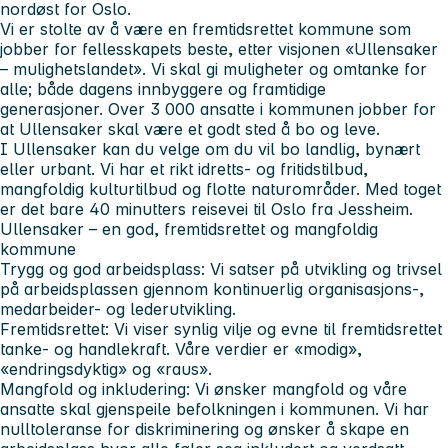
nordøst for Oslo.
Vi er stolte av å være en fremtidsrettet kommune som
jobber for fellesskapets beste, etter visjonen «Ullensaker
– mulighetslandet». Vi skal gi muligheter og omtanke for
alle; både dagens innbyggere og framtidige
generasjoner. Over 3 000 ansatte i kommunen jobber for
at Ullensaker skal være et godt sted å bo og leve.
I Ullensaker kan du velge om du vil bo landlig, bynært
eller urbant. Vi har et rikt idretts- og fritidstilbud,
mangfoldig kulturtilbud og flotte naturområder. Med toget
er det bare 40 minutters reisevei til Oslo fra Jessheim.
Ullensaker – en god, fremtidsrettet og mangfoldig
kommune
Trygg og god arbeidsplass:
Vi satser på utvikling og trivsel
på arbeidsplassen gjennom kontinuerlig organisasjons-,
medarbeider- og lederutvikling.
Fremtidsrettet:
Vi viser synlig vilje og evne til fremtidsrettet
tanke- og handlekraft. Våre verdier er «modig»,
«endringsdyktig» og «raus».
Mangfold og inkludering:
Vi ønsker mangfold og våre
ansatte skal gjenspeile befolkningen i kommunen. Vi har
nulltoleranse for diskriminering og ønsker å skape en