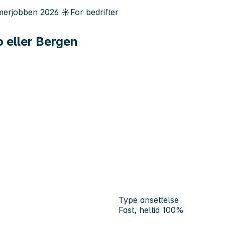
erjobben
2026
☀️
For bedrifter
 eller Bergen
Type ansettelse
Fast, heltid 100%