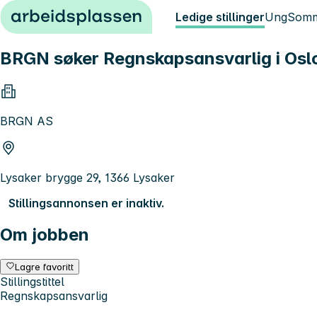
Hopp til innhold
Ledige stillinger
Ung
Somm
BRGN søker Regnskapsansvarlig i Oslo
BRGN AS
Lysaker brygge 29, 1366 Lysaker
Stillingsannonsen er inaktiv.
Om jobben
Lagre favoritt
Stillingstittel
Regnskapsansvarlig