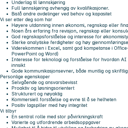
Underlag til lønnskjøring
Full lønnskjøring avhengig av kvalifikasjoner.
Bistå andre avdelinger ved behov og kapasitet
Vi ser etter deg som har
Høyere utdanning innen økonomi, regnskap eller fin
Noen års erfaring fra revisjon, regnskap eller konsu
God regnskapsforståelse og interesse for økonomisty
Sterke analytiske ferdigheter og høy gjennomførings
Viderekommen i Excel, samt god kompetanse i Offic
PowerPoint og Word)
Interesse for teknologi og forståelse for hvordan AI k
innsikt
Gode kommunikasjonsevner, både muntlig og skriftlig
Personlige egenskaper
Selvgående og ansvarsbevisst
Proaktiv og løsningsorientert
Strukturert og nøyaktig
Kommersiell forståelse og evne til å se helheten
Positiv lagspiller med høy integritet
Vi tilbyr
En sentral rolle med stor påvirkningskraft
Varierte og utfordrende arbeidsoppgaver