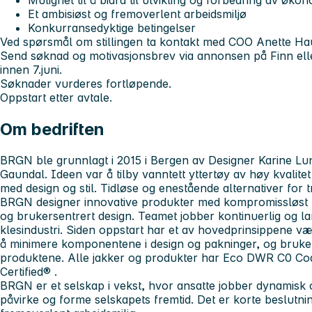
Mulighet til å bidra til utvikling og forbedring av øk
Et ambisiøst og fremoverlent arbeidsmiljø
Konkurransedyktige betingelser
Ved spørsmål om stillingen ta kontakt med COO Anette Ha
Send søknad og motivasjonsbrev via annonsen på Finn elle
innen 7.juni.
Søknader vurderes fortløpende.
Oppstart etter avtale.
Om bedriften
BRGN ble grunnlagt i 2015 i Bergen av Designer Karine 
Gaundal. Ideen var å tilby vanntett yttertøy av høy kvalit
med design og stil. Tidløse og enestående alternativer for t
BRGN designer innovative produkter med kompromissløst f
og brukersentrert design. Teamet jobber kontinuerlig og la
klesindustri. Siden oppstart har et av hovedprinsippene v
å minimere komponentene i design og pakninger, og bruke re
produktene. Alle jakker og produkter har Eco DWR C0 Coat
Certified® .
BRGN er et selskap i vekst, hvor ansatte jobber dynamisk 
påvirke og forme selskapets fremtid. Det er korte beslutni