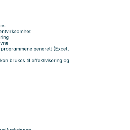
ans
lentvirksomhet
ring
evne
e-programmene generelt (Excel,
an brukes til effektivisering og