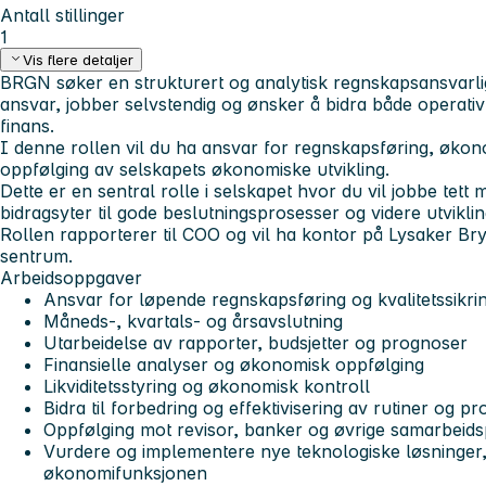
Antall stillinger
1
Vis flere detaljer
BRGN søker en strukturert og analytisk regnskapsansvarlig
ansvar, jobber selvstendig og ønsker å bidra både operativ
finans.
I denne rollen vil du ha ansvar for regnskapsføring, økon
oppfølging av selskapets økonomiske utvikling.
Dette er en sentral rolle i selskapet hvor du vil jobbe tett
bidragsyter til gode beslutningsprosesser og videre utvikl
Rollen rapporterer til COO og vil ha kontor på Lysaker Bry
sentrum.
Arbeidsoppgaver
Ansvar for løpende regnskapsføring og kvalitetssikri
Måneds-, kvartals- og årsavslutning
Utarbeidelse av rapporter, budsjetter og prognoser
Finansielle analyser og økonomisk oppfølging
Likviditetsstyring og økonomisk kontroll
Bidra til forbedring og effektivisering av rutiner og p
Oppfølging mot revisor, banker og øvrige samarbeids
Vurdere og implementere nye teknologiske løsninger, 
økonomifunksjonen