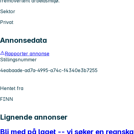
fremoverlent arbeidsmiljø.
Sektor
Privat
Annonsedata
Rapporter annonse
Stillingsnummer
4eabaade-ad7a-4995-a74c-f4340e3b7255
Hentet fra
FINN
Lignende annonser
Bli med på laget -- vi søker en regns