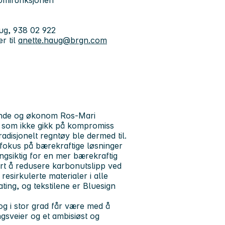
onomifunksjonen
ug, 938 02 922
r til
anette.haug@brgn.com
Lunde og økonom Ros-Mari
et som ikke gikk på kompromiss
radisjonelt regntøy ble dermed til.
okus på bærekraftige løsninger
ngsiktig for en mer bærekraftig
ært å redusere karbonutslipp ved
sirkulerte materialer i alle
ing, og tekstilene er Bluesign
og i stor grad får være med å
ngsveier og et ambisiøst og