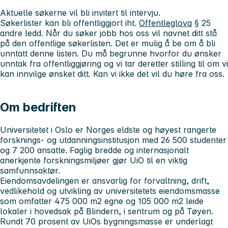
Aktuelle søkerne vil bli invitert til intervju.
Søkerlister kan bli offentliggjort iht.
Offentleglova
§ 25
andre ledd. Når du søker jobb hos oss vil navnet ditt stå
på den offentlige søkerlisten. Det er mulig å be om å bli
unntatt denne listen. Du må begrunne hvorfor du ønsker
unntak fra offentliggjøring og vi tar deretter stilling til om vi
kan innvilge ønsket ditt. Kan vi ikke det vil du høre fra oss.
Om bedriften
Universitetet i Oslo
er Norges eldste og høyest rangerte
forsknings- og utdanningsinstitusjon med 26 500 studenter
og 7 200 ansatte. Faglig bredde og internasjonalt
anerkjente forskningsmiljøer gjør UiO til en viktig
samfunnsaktør.
Eiendomsavdelingen
er ansvarlig for forvaltning, drift,
vedlikehold og utvikling av universitetets eiendomsmasse
som omfatter 475 000 m2 egne og 105 000 m2 leide
lokaler i hovedsak på Blindern, i sentrum og på Tøyen.
Rundt 70 prosent av UiOs bygningsmasse er underlagt