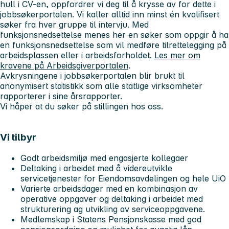
hull i CV-en, oppfordrer vi deg til å krysse av for dette i
jobbsøkerportalen. Vi kaller alltid inn minst én kvalifisert
søker fra hver gruppe til intervju. Med
funksjonsnedsettelse menes her en søker som oppgir å ha
en funksjonsnedsettelse som vil medføre tilrettelegging på
arbeidsplassen eller i arbeidsforholdet.
Les mer om
kravene på Arbeidsgiverportalen
.
Avkrysningene i jobbsøkerportalen blir brukt til
anonymisert statistikk som alle statlige virksomheter
rapporterer i sine årsrapporter.
Vi håper at du søker på stillingen hos oss.
Vi tilbyr
Godt arbeidsmiljø med engasjerte kollegaer
Deltaking i arbeidet med å videreutvikle
servicetjenester for Eiendomsavdelingen og hele UiO
Varierte arbeidsdager med en kombinasjon av
operative oppgaver og deltaking i arbeidet med
strukturering ag utvikling av serviceoppgavene.
Medlemskap i Statens Pensjonskasse med god