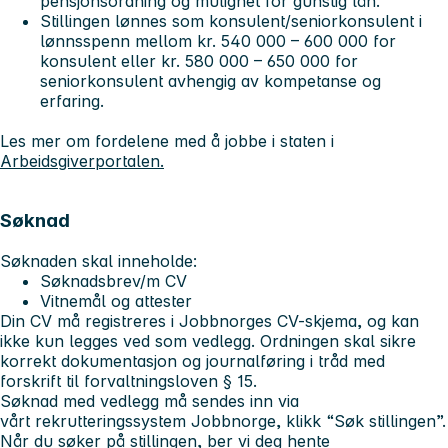
pensjonsordning og mulighet for gunstig lån.
Stillingen lønnes som konsulent/seniorkonsulent i
lønnsspenn mellom kr. 540 000 – 600 000 for
konsulent eller kr. 580 000 – 650 000 for
seniorkonsulent avhengig av kompetanse og
erfaring.
Les mer om fordelene med å jobbe i staten i
Arbeidsgiverportalen.
Søknad
Søknaden skal inneholde:
Søknadsbrev/m CV
Vitnemål og attester
Din CV må registreres i Jobbnorges CV-skjema, og kan
ikke kun legges ved som vedlegg. Ordningen skal sikre
korrekt dokumentasjon og journalføring i tråd med
forskrift til forvaltningsloven § 15.
Søknad med vedlegg må sendes inn via
vårt rekrutteringssystem Jobbnorge, klikk “Søk stillingen”.
Når du søker på stillingen, ber vi deg hente