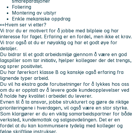
småreparasjoner
Foliering
Montering av utstyr
Enkle mekaniske oppdrag
👀
Hvem ser vi etter?
Vi tror du er motivert for å jobbe med bilpleie og har
interesse for faget. Erfaring er en fordel, men ikke et krav.
Vi tror også at du er nøyaktig og har et godt øye for
detaljer.
Du bidrar til et godt arbeidsmiljø gjennom å være en god
lagspiller som tar initiativ, hjelper kollegaer der det trengs,
og sprer positivitet.
Du har førerkort klasse B og kanskje også erfaring fra
lignende typer arbeid.
Du vil ha ekstra gode forutsetninger for å lykkes hos oss
om du er opptatt av å levere gode kundeopplevelser ved
å holde høy kvalitet i arbeidet du leverer.
Evnen til å ta ansvar, jobbe strukturert og gjøre de riktige
prioriteringene i hverdagen, vil også være en stor styrke.
Som klargjører er du en viktig samarbeidspartner for både
verksted, kundemottak og salgsavdelingen. Det er en
fordel at du kan kommunisere tydelig med kolleger og
følge skriftlige instrukser.