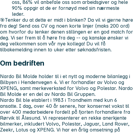
oss, 86% vil anbefale oss som arbeidsgiver og hele
90% oppgir at de er fornøyd med sin nærmeste
leder.
🎯Tenker du at dette er midt i blinken? Da vil vi gjerne høre
fra deg!
Send oss CV og noen korte linjer (maks 200 ord)
om hvorfor du tenker denen stillingen er en god match for
deg.
Vi ser frem til å høre fra deg -- og kanskje ønsker vi
deg velkommen som vår nye kollega! Du vil få
tilbakemelding innen to uker etter søknadsfristen.
Om bedriften
Nardo Bil Molde holder til i et nytt og moderne bilanlegg i
Bilbyen i Hendenvegen 4. Vi er forhandler av Volvo og
XPENG, samt merkeverksted for Volvo og Polestar. Nardo
Bil Molde er en del av Nardo Bil Gruppen.
Nardo Bil ble etablert i 1983 i Trondheim med kun 6
ansatte. I dag, over 40 år senere, har konsernet vokst til
over 400 medarbeidere fordelt på fjorten forhandlere fra
Rørvik til Ålesund. Vi representerer en rekke anerkjente
bilmerker, inkludert Volvo, Polestar, Jaguar, Land Rover,
Zeekr, Lotus og XPENG. Vi har en årlig omsetning på