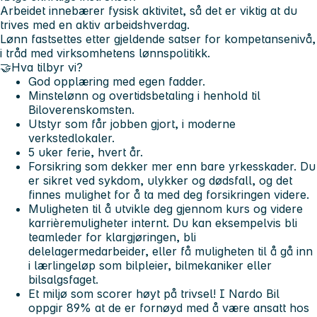
Arbeidet innebærer fysisk aktivitet, så det er viktig at du
trives med en aktiv arbeidshverdag.
Lønn fastsettes etter gjeldende satser for kompetansenivå,
i tråd med virksomhetens lønnspolitikk.
🤝
Hva tilbyr vi?
God opplæring med egen fadder.
Minstelønn og overtidsbetaling i henhold til
Biloverenskomsten.
Utstyr som får jobben gjort, i moderne
verkstedlokaler.
5 uker ferie, hvert år.
Forsikring som dekker mer enn bare yrkesskader. Du
er sikret ved sykdom, ulykker og dødsfall, og det
finnes mulighet for å ta med deg forsikringen videre.
Muligheten til å utvikle deg gjennom kurs og videre
karrièremuligheter internt.
Du kan eksempelvis bli
teamleder for klargjøringen, bli
delelagermedarbeider, eller få muligheten til å gå inn
i lærlingeløp som bilpleier, bilmekaniker eller
bilsalgsfaget.
Et miljø som scorer høyt på trivsel! I Nardo Bil
oppgir 89% at de er fornøyd med å være ansatt hos