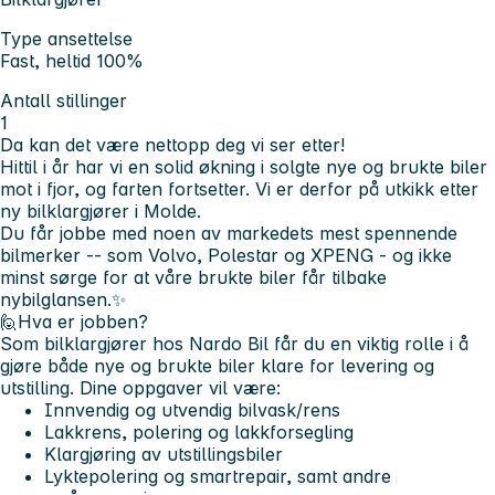
Type ansettelse
Fast, heltid 100%
Antall stillinger
1
Da kan det være nettopp deg vi ser etter!
Hittil i år har vi en solid økning i solgte nye og brukte biler
mot i fjor, og farten fortsetter. Vi er derfor på utkikk etter
ny bilklargjører i Molde.
Du får jobbe med noen av markedets mest spennende
bilmerker -- som Volvo, Polestar og XPENG - og ikke
minst sørge for at våre brukte biler får tilbake
nybilglansen.✨
🙋
Hva er jobben?
Som bilklargjører hos Nardo Bil får du en viktig rolle i å
gjøre både nye og brukte biler klare for levering og
utstilling. Dine oppgaver vil være:
Innvendig og utvendig bilvask/rens
Lakkrens, polering og lakkforsegling
Klargjøring av utstillingsbiler
Lyktepolering og smartrepair, samt andre