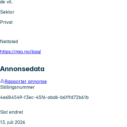
de vil.
Sektor
Privat
Nettsted
https://mio.no/bpa/
Annonsedata
Rapporter annonse
Stillingsnummer
4e684549-f3ec-45f6-abd6-b6fffd72b61b
Sist endret
13. juli 2026