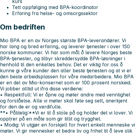
kurs
Tett oppfølging med BPA-koordinator
Erfaring fra helse- og omsorgssektor
Om bedriften
Mio BPA er en av Norges største BPA-leverandører. Vi
har lang og bred erfaring, og leverer tjenester i over 150
norske kommuner. Vi har som mål å levere Norges beste
BPA-tjenester, og tilbyr skreddersydde BPA-løsninger i
henhold til den enkeltes behov. Det er viktig for oss å
kunne gi våre kunder den aller beste tjenesten og at vi er
den beste arbeidsplassen for våre medarbeidere. Mio BPA
er en del av Mio-konsernet som er 100 prosent norskeid.
Vi jobber alltid ut ifra disse verdiene:
• Respektfull:
Vi er åpne og møter andre med vennlighet
og forståelse. Alle vi møter skal føle seg sett, anerkjent
for den de er og verdifulle.
**• Pålitelig:**Vi er til å stole på og holder det vi lover. Vi
opptrer på en måte som gir tillit og trygghet.
• Modig:
Vi utgjør en forskjell for hvert enkelt menneske vi
møter. Vi gir mennesker et bedre liv og frihet til å leve slik