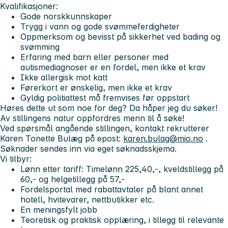
Kvalifikasjoner:
Gode norskkunnskaper
Trygg i vann og gode svømmeferdigheter
Oppmerksom og bevisst på sikkerhet ved bading og
svømming
Erfaring med barn eller personer med
autismediagnoser er en fordel, men ikke et krav
Ikke allergisk mot katt
Førerkort er ønskelig, men ikke et krav
Gyldig politiattest må fremvises før oppstart
Høres dette ut som noe for deg? Da håper jeg du søker!
Av stillingens natur oppfordres menn til å søke!
Ved spørsmål angående stillingen, kontakt rekrutterer
Karen Tonette Bulæg på epost:
karen.bulag@mio.no
.
Søknader sendes inn via eget søknadsskjema.
Vi tilbyr:
Lønn etter tariff: Timelønn 225,40,-, kveldstillegg på
60,- og helgetillegg på 57,-
Fordelsportal med rabattavtaler på blant annet
hotell, hvitevarer, nettbutikker etc.
En meningsfylt jobb
Teoretisk og praktisk opplæring, i tillegg til relevante