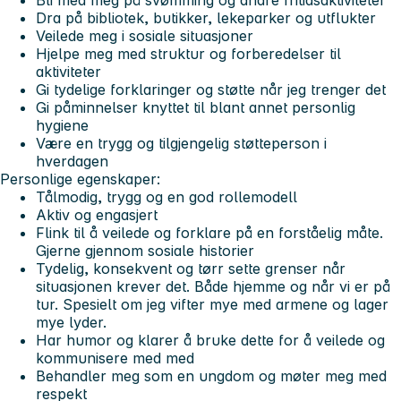
Bli med meg på svømming og andre fritidsaktiviteter
Dra på bibliotek, butikker, lekeparker og utflukter
Veilede meg i sosiale situasjoner
Hjelpe meg med struktur og forberedelser til
aktiviteter
Gi tydelige forklaringer og støtte når jeg trenger det
Gi påminnelser knyttet til blant annet personlig
hygiene
Være en trygg og tilgjengelig støtteperson i
hverdagen
Personlige egenskaper:
Tålmodig, trygg og en god rollemodell
Aktiv og engasjert
Flink til å veilede og forklare på en forståelig måte.
Gjerne gjennom sosiale historier
Tydelig, konsekvent og tørr sette grenser når
situasjonen krever det. Både hjemme og når vi er på
tur. Spesielt om jeg vifter mye med armene og lager
mye lyder.
Har humor og klarer å bruke dette for å veilede og
kommunisere med med
Behandler meg som en ungdom og møter meg med
respekt