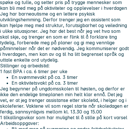
spøke og tulle, og setter pris på trygge mennesker som
kan bli med meg på aktiviteter og opplevelser i hverdagen
Jeg har barneautisme og en lettere psykisk
utviklingshemming. Derfor trenger jeg en assistent som
kan hjelpe meg med struktur, forutsigbarhet og veiledning
i ulike situasjoner. Jeg har det best når jeg vet hva som
skal skje, og trenger en som er flink til å forklare ting
tydelig, forberede meg på planer og gi meg vennlige
påminnelser når det er nødvendig. Jeg kommuniserer godt
i hverdagen, men kan av og til ha litt begrenset språk og
uttale enkelte ord utydelig.
Stillinger og arbeidstid:
1 fast
BPA i ca. 6 timer per uke
En svømmevakt på ca. 3 timer
En aktivitetsvakt på ca. 3 timer
Jeg begynner på ungdomsskolen til høsten, og derfor er
ikke den endelige timeplanen min helt klar ennå. Det jeg
vet, er at jeg trenger assistanse etter skoletid, i helger og i
skoleferier. Vaktene vil som regel starte når skoledagen er
ferdig, sannsynligvis mellom kl. 13.30 og 15.00
1 tilkallingsvikar
som har mulighet til å stille på kort varsel
Arbeidsoppgaver: