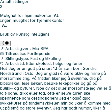
Antall stillinger
2
Mulighet for hjemmekontor
AI
Ingen mulighet for hjemmekontor
AI
Bruk av kunstig intelligens
📍
Arbeidsgiver
: Mio BPA
📅
Tiltredelse:
Fortløpende
📌
Stillingstype:
Fast og tilkalling
⏰
Arbeidstid:
Etter skoletid, helger og ferier
Hei! Jeg er en gutt på snart 13 år som bor i Søndre
Nordstrand i Oslo. Jeg er glad i å være aktiv og finne på
morsomme ting. På fritiden liker jeg å svømme, dra på
biblioteket, lese bøker, besøke lekeparker og gå på
butikk- og byturer. Noe av det aller morsomste jeg vet er å
ta t-bane, trikk eller tog, ofte er selve turen like
spennende som destinasjonen! Jeg er også glad i
sykkelturer på tandemsykkelen min og liker å komme meg
ut på små og store eventyr. Jeg har godt humør, liker å