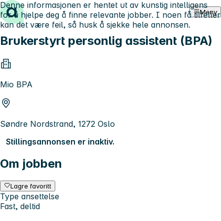
Denne informasjonen er hentet ut av kunstig intelligens
Hopp til innhold
Meny
for å hjelpe deg å finne relevante jobber. I noen få tilfeller
kan det være feil, så husk å sjekke hele annonsen.
Brukerstyrt personlig assistent (BPA)
Mio BPA
Søndre Nordstrand, 1272 Oslo
Stillingsannonsen er inaktiv.
Om jobben
Lagre favoritt
Type ansettelse
Fast, deltid