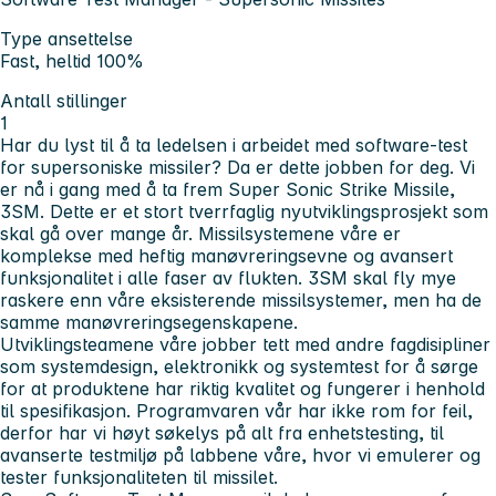
Type ansettelse
Fast, heltid 100%
Antall stillinger
1
Har du lyst til å ta ledelsen i arbeidet med software-test
for supersoniske missiler? Da er dette jobben for deg. Vi
er nå i gang med å ta frem Super Sonic Strike Missile,
3SM. Dette er et stort tverrfaglig nyutviklingsprosjekt som
skal gå over mange år. Missilsystemene våre er
komplekse med heftig manøvreringsevne og avansert
funksjonalitet i alle faser av flukten. 3SM skal fly mye
raskere enn våre eksisterende missilsystemer, men ha de
samme manøvreringsegenskapene.
Utviklingsteamene våre jobber tett med andre fagdisipliner
som systemdesign, elektronikk og systemtest for å sørge
for at produktene har riktig kvalitet og fungerer i henhold
til spesifikasjon. Programvaren vår har ikke rom for feil,
derfor har vi høyt søkelys på alt fra enhetstesting, til
avanserte testmiljø på labbene våre, hvor vi emulerer og
tester funksjonaliteten til missilet.