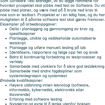
Som Software Test Manager, vil du legge rammene for
hvordan prosjektet skal jobbe med test av Software. Du vil
jobbe med planer, og være med på å bryte ned krav til
noe som er testbart. Prosjektet er i en tidlig fase, og du har
muligheten til å påvirke software test skal gjøres fremover.
Eksempler på arbeidsoppgaver:
Delta i planlegging og gjennomgang av krav og
spesifikasjoner
Planlegge, utvikle og vedlikeholde automatiserte
testskript
Planlegge og utføre manuell testing på lab
Identifisere, rapportere og følge opp feil og avvik
Bidra til kontinuerlig forbedring av testprosesser og
verktøy
Samarbeide med utviklere for å sikre god testdekning
Samarbeide med andre fagdisipliner som
systemintegrasjon og systemtest
Ønskede kvalifikasjoner:
Høyere utdanning innen teknologi (software,
informatikk, kybernetikk, elektronikk eller
tilsvarende)
Erfaring med software testing
Nysgjerrig og evne til å tenke utenfor boksen