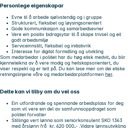
Personlege eigenskapar
Evne til å arbeide sjølvstendig og i gruppe
Strukturert, fleksibel og løysingsorientert
Gode kommunikasjon og samarbeidsevner
Vere ein positiv bidragsytar til å skape trivsel og eit
godt arbeidsmiljø
Serviceinnstilt, fleksibel og initiativrik
Interesse for digital formidling og utvikling
Som medarbeidar i politiet har du høg etisk medvit, du blir
kjenneteikna av å vere modig og heilskapsorientert, du
viser respekt og er tett på. Du kan lese meir om dei etiske
retningslinjene våre og medarbeidarplattformen
her
.
Dette kan vi tilby om du vel oss
Ein utfordrande og spennande arbeidsplass for deg
som vil vere ein del av samfunnsoppdraget som
politiet forvalter
Stillinga vert lønna som seniorkonsulent SKO 1363
med årslønn frå kr. 620 000,- .Vidare lønnsutvikling