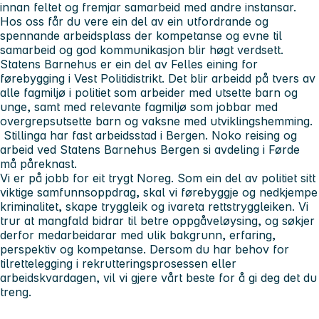
innan feltet og fremjar samarbeid med andre instansar.
Hos oss får du vere ein del av ein utfordrande og
spennande arbeidsplass der kompetanse og evne til
samarbeid og god kommunikasjon blir høgt verdsett.
Statens Barnehus er ein del av Felles eining for
førebygging i Vest Politidistrikt. Det blir arbeidd på tvers av
alle fagmiljø i politiet som arbeider med utsette barn og
unge, samt med relevante fagmiljø som jobbar med
overgrepsutsette barn og vaksne med utviklingshemming.
Stillinga har fast arbeidsstad i Bergen. Noko reising og
arbeid ved Statens Barnehus Bergen si avdeling i Førde
må påreknast.
Vi er på jobb for eit trygt Noreg. Som ein del av politiet sitt
viktige samfunnsoppdrag, skal vi førebyggje og nedkjempe
kriminalitet, skape tryggleik og ivareta rettstryggleiken. Vi
trur at mangfald bidrar til betre oppgåveløysing, og søkjer
derfor medarbeidarar med ulik bakgrunn, erfaring,
perspektiv og kompetanse. Dersom du har behov for
tilrettelegging i rekrutteringsprosessen eller
arbeidskvardagen, vil vi gjere vårt beste for å gi deg det du
treng.