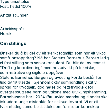
Type ansettelse
Fast, heltid 100%
Antall stillinger
1
Arbeidsspråk
Norsk
Om stillinga
Ønsker du å bli del av eit sterkt fagmiljø som har eit viktig
samfunnsoppdrag? Nå har Statens Barnehus Bergen ledig
ei fast stilling som seniorkonsulent. Du blir del av teamet
"Drift og koordinering" med hovudvekt på tekniske,
administrative og digitale oppgåver.
Statens Barnehus Bergen og avdeling Førde består for
tida av 19 tilsette . Gjennom aktiv samhandling skal vi
sørgja for tryggleik, god helse og rettstryggleik for
overgrepsutsette barn og vaksne med utviklingshemming.
Barnehusene har i 2024 fått utvida mandat og tilbodet skal
inkludera unge mistenkte for seksuallovbrot. Vi er eit
tverretatleg samarbeidstiltak som formidlar kunnskap