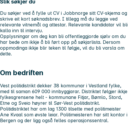
Slik søkjer du
Du søkjer ved å fylle ut CV i Jobbnorge sitt CV-skjema og
skrive eit kort søknadsbrev. I tillegg må du leggje ved
relevante vitnemål og attestar. Relevante kandidatar vil bli
kalla inn til intervju.
Opplysningar om deg kan bli offentleggjorde sjølv om du
har bede om ikkje å bli ført opp på søkjarlista. Dersom
oppmodinga ikkje blir teken til følgje, vil du bli varsla om
dette.
Om bedriften
Vest politidistrikt dekker 38 kommunar i Vestland fylke,
med til saman 609 000 innbyggjarar. Distriktet følgjer ikkje
fylkesgrensene helt - kommunane Fitjar, Bømlo, Stord,
Etne og Sveio høyrer til Sør-Vest politidistrikt.
Politidistriktet har om lag 1300 tilsette med politimeister
Ane Kvaal som øvste leiar. Politimeisteren har sitt kontor i
Bergen og der ligg også felles operasjonssentral.