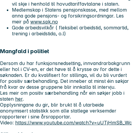
vil skje i henhold til hovudtariffavtalane i staten.
Medlemskap i Statens pensjonskasse, med mellom
anna gode pensjons- og forsikringsordningar. Les
meir på
www.spk.no
Gode arbeidsvilkår ( fleksibel arbeidstid, sommartid,
trening i arbeidstida, o.l)
Mangfald i politiet
Dersom du har funksjonsnedsetting, innvandrarbakgrunn
eller hol i CV-en, er det høve til å krysse av for dette i
søknaden. Er du kvalifisert for stillinga, vil du bli vurdert
for positiv særbehandling. Det inneber at minst éin søkjar
frå kvar av desse gruppene blir innkalla til intervju.
Les meir om positiv særbehandling når ein søkjer jobb i
staten
her
.
Opplysningane du gir, blir brukt til å utarbeide
anonymisert statistikk som alle statlege verksemder
rapporterer i sine årsrapportar.
Video:
https://www.youtube.com/watch?v=uUTjHmSB_Wc