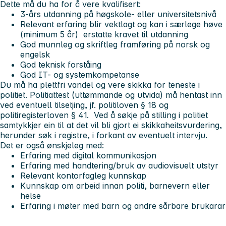
Dette må du ha for å vere kvalifisert:
3-års utdanning på høgskole- eller universitetsnivå
Relevant erfaring blir vektlagt og kan i særlege høve
(minimum 5 år)
erstatte kravet til utdanning
God munnleg og skriftleg framføring på norsk og
engelsk
God teknisk forståing
God IT- og systemkompetanse
Du må ha plettfri vandel og vere skikka for teneste i
politiet. Politiattest (uttømmande og utvida) må hentast inn
ved eventuell tilsetjing, jf. politiloven § 18 og
politiregisterloven § 41. Ved å søkje på stilling i politiet
samtykkjer ein til at det vil bli gjort ei skikkaheitsvurdering,
herunder søk i registre, i forkant av eventuelt intervju.
Det er også ønskjeleg med:
Erfaring med digital kommunikasjon
Erfaring med handtering/bruk av audiovisuelt utstyr
Relevant kontorfagleg kunnskap
Kunnskap om arbeid innan politi, barnevern eller
helse
Erfaring i møter med barn og andre sårbare brukarar