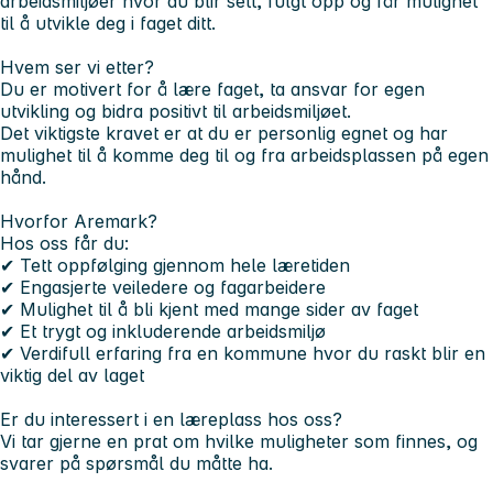
arbeidsmiljøer hvor du blir sett, fulgt opp og får mulighet
til å utvikle deg i faget ditt.
Hvem ser vi etter?
Du er motivert for å lære faget, ta ansvar for egen
utvikling og bidra positivt til arbeidsmiljøet.
Det viktigste kravet er at du er personlig egnet og har
mulighet til å komme deg til og fra arbeidsplassen på egen
hånd.
Hvorfor Aremark?
Hos oss får du:
✔ Tett oppfølging gjennom hele læretiden
✔ Engasjerte veiledere og fagarbeidere
✔ Mulighet til å bli kjent med mange sider av faget
✔ Et trygt og inkluderende arbeidsmiljø
✔ Verdifull erfaring fra en kommune hvor du raskt blir en
viktig del av laget
Er du interessert i en læreplass hos oss?
Vi tar gjerne en prat om hvilke muligheter som finnes, og
svarer på spørsmål du måtte ha.