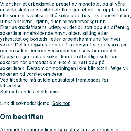
Vi ønsker et arbeidsmiljø preget av mangfold, og at våre
ansatte skal gjenspeile befolkningen ellers. Vi oppfordrer
alle som er kvalifisert til å søke jobb hos oss uansett alder,
funksjonsevne, kjønn, eller minoritetsbakgrunn.
Etter søknadsfristens utløp, vil det bli satt opp en offentlig
søkerliste inneholdende navn, alder, stilling eller
yrkestittel og bosteds- eller arbeidskommune for hver
søker. Det kan gjøres unntak fra innsyn for opplysninger
om en søker dersom vedkommende selv ber om det.
Opplysninger om en søker kan bli offentlige selv om
søkeren har anmodet om ikke å bli ført opp på
søkerlisten. Dersom anmodningen ikke blir tatt til følge vil
søkeren bli varslet om dette.
Ved tilsetting må gyldig politiattest fremlegges før
tiltredelse.
Søknad sendes elektronisk.
Link til søknadsskjema:
Søk her
Om bedriften
Aremark kommune ligger sørøst i Viken. Vi grenser mot