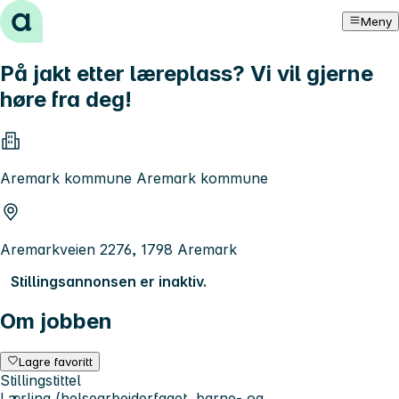
Hopp til innhold
Meny
På jakt etter læreplass? Vi vil gjerne
høre fra deg!
Aremark kommune Aremark kommune
Aremarkveien 2276, 1798 Aremark
Stillingsannonsen er inaktiv.
Om jobben
Lagre favoritt
Stillingstittel
Lærling (helsearbeiderfaget, barne- og