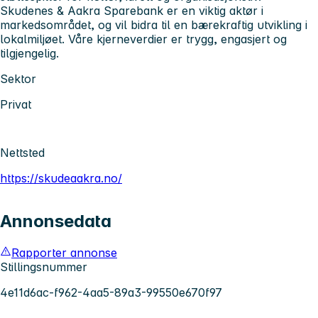
Skudenes & Aakra Sparebank er en viktig aktør i
markedsområdet, og vil bidra til en bærekraftig utvikling i
lokalmiljøet. Våre kjerneverdier er trygg, engasjert og
tilgjengelig.
Sektor
Privat
Nettsted
https://skudeaakra.no/
Annonsedata
Rapporter annonse
Stillingsnummer
4e11d6ac-f962-4aa5-89a3-99550e670f97