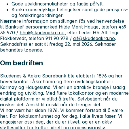
Gode utviklingsmuligheter og faglig påfyll.
Konkurransedyktige betingelser samt gode pensjons-
og forsikringsordninger.
Nærmere informasjon om stillingen fås ved henvendelse
til Banksjef personmarked Hilde Marit Hauge, telefon 469
35 970 /
hha@skudeaakra.no
, eller Leder HR Alf Inge
Flokketvedt, telefon 911 90 978 /
aif@skudeaakra.no
.
Søknadsfrist er satt til fredag 22. mai 2026. Søknader
behandles løpende.
Om bedriften
Skudenes & Aakra Sparebank ble etablert i 1876 og har
hovedkontor i Åkrehamn og flere avdelingskontor i
Karmøy og Haugesund. Vi er i en attraktiv bransje i stadig
endring og utvikling. Med flere lokalkontor og en moderne
digital plattform er vi alltid å treffe. Selvbetjent når du
ønsker det. Ansikt til ansikt når du trenger det.
Vi har vært her siden 1876. Vi kommer fortsatt til å være
her. For lokalsamfunnet og for deg, i alle livets faser. Vi
engasjerer oss i deg, der du er i livet, og er en aktiv
støttespiller for kultur, idrett og organisasjonsliv.