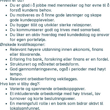
Hvem er du?
Du er glad i å jobbe med mennesker og har evne til å
forstå kundens behov.
Du motiveres av å finne gode løsninger og skape
gode kundeopplevelser.
Du bygger tillit og utvikler sterke relasjoner.
Du kommuniserer godt og trives med samarbeid.
Du liker en aktiv hverdag med kundedialog og ansvar
for egen portefølje.
Ønskede kvalifikasjoner:
Relevant høyere utdanning innen økonomi, finans
eller tilsvarende.
Erfaring fra bank, forsikring eller finans er en fordel.
Strukturert og målrettet arbeidsform.
God gjennomføringsevne, også i perioder med høyt
tempo.
Relevant arbeidserfaring vektlegges.
Hva kan vi tilby deg?:
Varierte og spennende arbeidsoppgaver.
Et inkluderende arbeidsmiljø med høy trivsel, lav
turnover og korte beslutningsveier.
En meningsfull rolle i en bank som bidrar aktivt til
lokalsamfunnet.