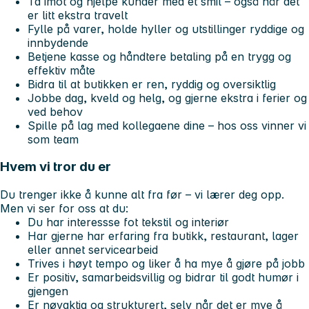
Ta imot og hjelpe kunder med et smil – også når det
er litt ekstra travelt
Fylle på varer, holde hyller og utstillinger ryddige og
innbydende
Betjene kasse og håndtere betaling på en trygg og
effektiv måte
Bidra til at butikken er ren, ryddig og oversiktlig
Jobbe dag, kveld og helg, og gjerne ekstra i ferier og
ved behov
Spille på lag med kollegaene dine – hos oss vinner vi
som team
Hvem vi tror du er
Du trenger ikke å kunne alt fra før – vi lærer deg opp.
Men vi ser for oss at du:
Du har interessse fot tekstil og interiør
Har gjerne har erfaring fra butikk, restaurant, lager
eller annet servicearbeid
Trives i høyt tempo og liker å ha mye å gjøre på jobb
Er positiv, samarbeidsvillig og bidrar til godt humør i
gjengen
Er nøyaktig og strukturert, selv når det er mye å