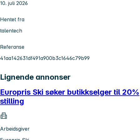
10. juli 2026
Hentet fra
talentech
Referanse
41aa142631df491a900b3c1646c79b99
Lignende annonser
Europris Ski søker butikkselger til 20%
stilling
Arbeidsgiver