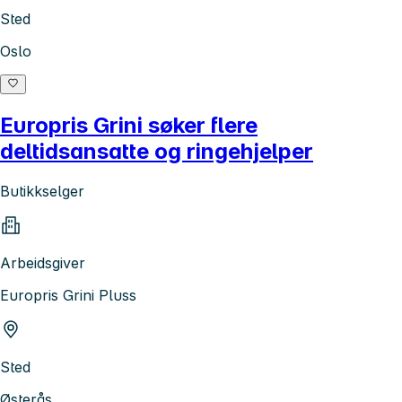
Sted
Oslo
Europris Grini søker flere
deltidsansatte og ringehjelper
Butikkselger
Arbeidsgiver
Europris Grini Pluss
Sted
Østerås