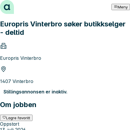
Hopp til innhold
Meny
Europris Vinterbro søker butikkselger
- deltid
Europris Vinterbro
1407 Vinterbro
Stillingsannonsen er inaktiv.
Om jobben
Lagre favoritt
Oppstart
13. juli 2026