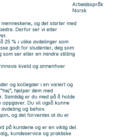
Arbeidsspråk
Norsk
e menneskene, og det starter med
edre. Derfor ser vi etter
er.
på 25 % i ulike avdelinger som
asse godt for studenter, deg som
 som ser etter en mindre stilling
rtrinnsvis kveld og annenhver
der og kollegaer i en variert og
 “hej”, hjelper dem med
r. Samtidig er du med på å holde
e oppgaver. Du vil også kunne
v avdeling og behov.
on, og det forventes at du er
t på kundene og er en viktig del
alg, kundeservice og praktiske