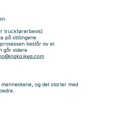
en
r truckførerbevis)
 på stillingene
sprosessen består av et
m går videre
.no@ingka.ikea.com
e menneskene, og det starter med
bedre.