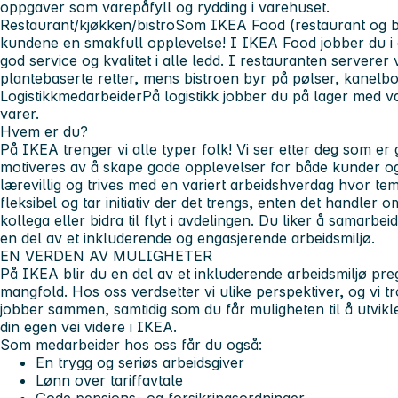
oppgaver som varepåfyll og rydding i varehuset.
Restaurant/kjøkken/bistro
Som IKEA Food (restaurant og bi
kundene en smakfull opplevelse! I IKEA Food jobber du i et 
god service og kvalitet i alle ledd. I restauranten serverer 
plantebaserte retter, mens bistroen byr på pølser, kanelbol
Logistikkmedarbeider
På logistikk jobber du på lager med v
varer.
Hvem er du?
På IKEA trenger vi alle typer folk! Vi ser etter deg som e
motiveres av å skape gode opplevelser for både kunder og 
lærevillig og trives med en variert arbeidshverdag hvor tem
fleksibel og tar initiativ der det trengs, enten det handler 
kollega eller bidra til flyt i avdelingen. Du liker å samarb
en del av et inkluderende og engasjerende arbeidsmiljø.
EN VERDEN AV MULIGHETER
På IKEA blir du en del av et inkluderende arbeidsmiljø prege
mangfold. Hos oss verdsetter vi ulike perspektiver, og vi tr
jobber sammen, samtidig som du får muligheten til å utvikl
din egen vei videre i IKEA.
Som medarbeider hos oss får du også:
En trygg og seriøs arbeidsgiver
Lønn over tariffavtale