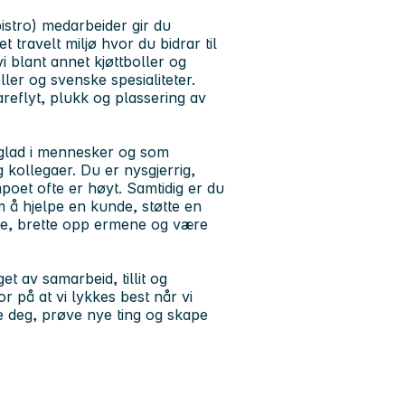
stro) medarbeider gir du
travelt miljø hvor du bidrar til
vi blant annet kjøttboller og
ler og svenske spesialiteter.
areflyt, plukk og plassering av
r glad i mennesker og som
kollegaer. Du er nysgjerrig,
poet ofte er høyt. Samtidig er du
om å hjelpe en kunde, støtte en
eide, brette opp ermene og være
t av samarbeid, tillit og
or på at vi lykkes best når vi
e deg, prøve nye ting og skape