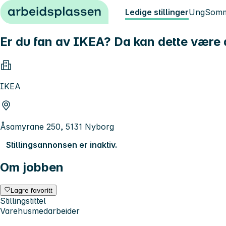
Hopp til innhold
Ledige stillinger
Ung
Somm
Er du fan av IKEA? Da kan dette være 
IKEA
Åsamyrane 250, 5131 Nyborg
Stillingsannonsen er inaktiv.
Om jobben
Lagre favoritt
Stillingstittel
Varehusmedarbeider