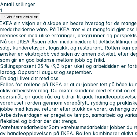
Antall stillinger
1
Vis flere detaljer
IKEA sin visjon er å skape en bedre hverdag for de mang
medarbeiderne våre. På IKEA tror vi at mangfold gjør oss b
mennesker med ulike erfaringer, bakgrunner og perspektiv
Nå ser IKEA Åsaen etter medarbeidere til deltidsstillinger 
salg, kunderelasjon, logistikk, og restaurant. Rollen kan p
ønsker en ekstrajobb ved siden av annen aktivitet, eller deg
som gir en god balanse mellom jobb og fritid.
Stillingsprosent 25 % (9,3 t/per uke) og arbeidsiden er fo
lørdag. Oppstart i august og september.
En dag i livet ditt med oss
Felles for rollene på IKEA er at du jobber tett på både kun
aktiv arbeidshverdag. Du møter kundene med et smil og et
spørsmål, gir gode råd og bidrar til gode handleopplevelse
varehuset i orden gjennom varepåfyll, rydding og praktisk
jobbe med kasse, returer eller plukk av varer, avhengig a
Arbeidshverdagen er preget av tempo, samarbeid og variasj
fleksibel og bidrar der det trengs.
Varehusmedarbeider
Som varehusmedarbeider jobber du tet
av handleopplevelsen på IKEA. Rollen kombinerer aktivt s