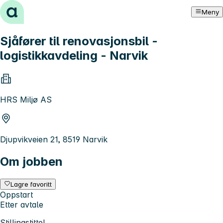
Hopp til innhold
Meny
Sjåfører til renovasjonsbil -
logistikkavdeling - Narvik
HRS Miljø AS
Djupvikveien 21, 8519 Narvik
Om jobben
Lagre favoritt
Oppstart
Etter avtale
Stillingstittel