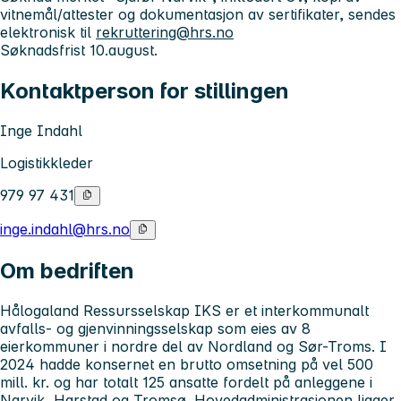
vitnemål/attester og dokumentasjon av sertifikater, sendes
elektronisk til
rekruttering@hrs.no
Søknadsfrist 10.august.
Kontaktperson for stillingen
Inge Indahl
Logistikkleder
979 97 431
inge.indahl@hrs.no
Om bedriften
Hålogaland Ressursselskap IKS er et interkommunalt
avfalls- og gjenvinningsselskap som eies av 8
eierkommuner i nordre del av Nordland og Sør-Troms. I
2024 hadde konsernet en brutto omsetning på vel 500
mill. kr. og har totalt 125 ansatte fordelt på anleggene i
Narvik, Harstad og Tromsø. Hovedadministrasjonen ligger