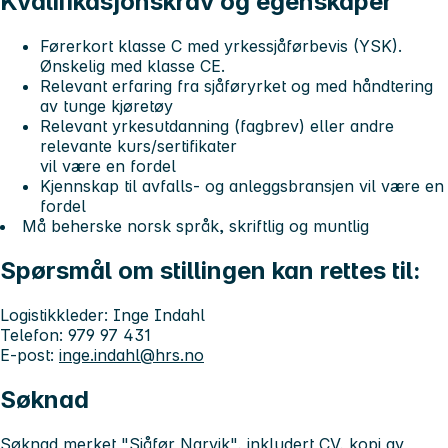
Kvalifikasjonskrav og egenskaper
Førerkort klasse C med yrkessjåførbevis (YSK).
Ønskelig med klasse CE.
Relevant erfaring fra sjåføryrket og med håndtering
av tunge kjøretøy
Relevant yrkesutdanning (fagbrev) eller andre
relevante kurs/sertifikater
vil være en fordel
Kjennskap til avfalls- og anleggsbransjen vil være en
fordel
Må beherske norsk språk, skriftlig og muntlig
Spørsmål om stillingen kan rettes til:
Logistikkleder: Inge Indahl
Telefon: 979 97 431
E-post:
inge.indahl@hrs.no
Søknad
Søknad merket "Sjåfør Narvik", inkludert CV, kopi av