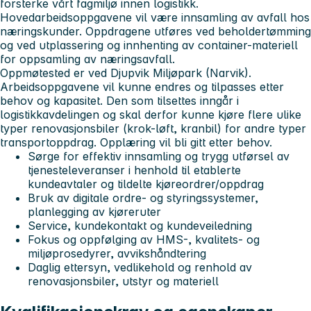
forsterke vårt fagmiljø innen logistikk.
Hovedarbeidsoppgavene vil være innsamling av avfall hos
næringskunder. Oppdragene utføres ved beholdertømming
og ved utplassering og innhenting av container-materiell
for oppsamling av næringsavfall.
Oppmøtested er ved Djupvik Miljøpark (Narvik).
Arbeidsoppgavene vil kunne endres og tilpasses etter
behov og kapasitet. Den som tilsettes inngår i
logistikkavdelingen og skal derfor kunne kjøre flere ulike
typer renovasjonsbiler (krok-løft, kranbil) for andre typer
transportoppdrag. Opplæring vil bli gitt etter behov.
Sørge for effektiv innsamling og trygg utførsel av
tjenesteleveranser i henhold til etablerte
kundeavtaler og tildelte kjøreordrer/oppdrag
Bruk av digitale ordre- og styringssystemer,
planlegging av kjøreruter
Service, kundekontakt og kundeveiledning
Fokus og oppfølging av HMS-, kvalitets- og
miljøprosedyrer, avvikshåndtering
Daglig ettersyn, vedlikehold og renhold av
renovasjonsbiler, utstyr og materiell