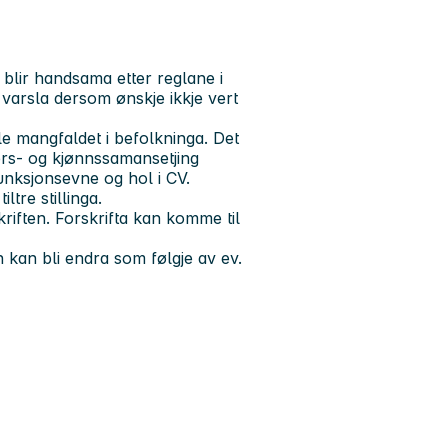
 blir handsama etter reglane i
 varsla dersom ønskje ikkje vert
le mangfaldet i befolkninga. Det
ders- og kjønnssamansetjing
unksjonsevne og hol i CV.
ltre stillinga.
riften. Forskrifta kan komme til
en kan bli endra som følgje av ev.