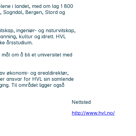
lene i landet, med om lag 1 800
e, Sogndal, Bergen, Stord og
itskap, ingeniør- og naturvitskap,
nning, kultur og idrett. HVL
ke årsstudium.
 mål om å bli et universitet med
 av økonomi- og arealdirektør,
ger ansvar for HVL sin samlende
ing. Til området ligger også
Nettsted
http://www.hvl.no/