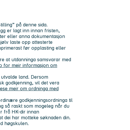
lling” på denne sida.
gg er lagt inn innan fristen,
fter eller anna dokumentasjon
jølv laste opp attesterte
rimerast før opplasting eller
ere at utdanninga samsvarar med
o for meir informasjon om
å utvalde land. Dersom
k godkjenning, vil det vera
lese meir om ordninga med
rdinære godkjenningsordninga til
ing så raskt som mogeleg når du
ar frå HK-dir innan
at dei har motteke søknaden din.
ed høgskulen.