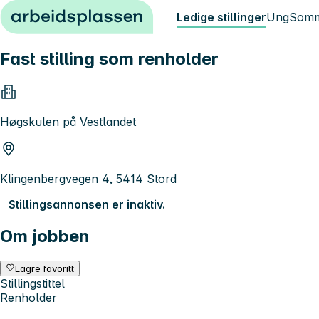
Hopp til innhold
Ledige stillinger
Ung
Somm
Fast stilling som renholder
Høgskulen på Vestlandet
Klingenbergvegen 4, 5414 Stord
Stillingsannonsen er inaktiv.
Om jobben
Lagre favoritt
Stillingstittel
Renholder