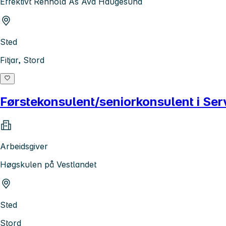
Effektivt Renhold As Avd Haugesund
Sted
Fitjar, Stord
Førstekonsulent/seniorkonsulent i Se
Arbeidsgiver
Høgskulen på Vestlandet
Sted
Stord