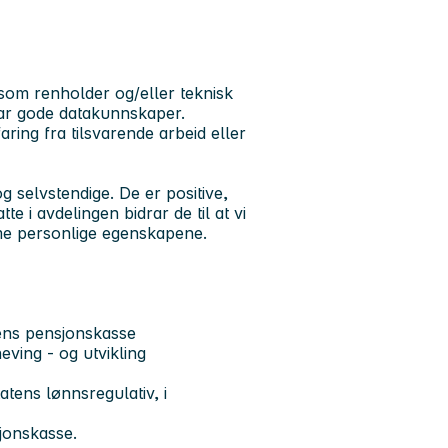
som renholder og/eller teknisk
ar gode datakunnskaper.
ng fra tilsvarende arbeid eller
g selvstendige. De er positive,
e i avdelingen bidrar de til at vi
mme personlige egenskapene.
tens pensjonskasse
ving - og utvikling
atens lønnsregulativ, i
sjonskasse.