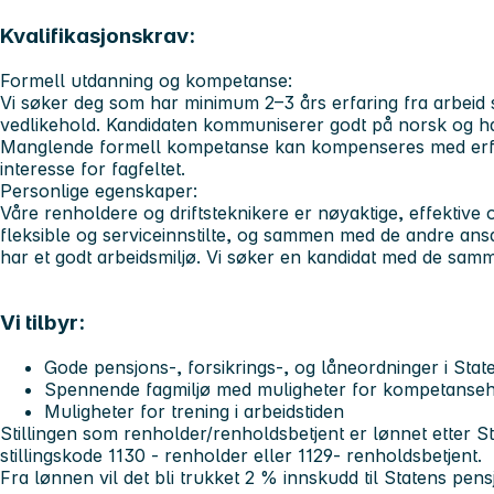
Kvalifikasjonskrav:
Formell utdanning og kompetanse:
Vi søker deg som har minimum 2–3 års erfaring fra arbeid 
vedlikehold. Kandidaten kommuniserer godt på norsk og h
Manglende formell kompetanse kan kompenseres med erfari
interesse for fagfeltet.
Personlige egenskaper:
Våre renholdere og driftsteknikere er nøyaktige, effektive o
fleksible og serviceinnstilte, og sammen med de andre ansatt
har et godt arbeidsmiljø. Vi søker en kandidat med de sa
Vi tilbyr:
Gode pensjons-, forsikrings-, og låneordninger i Sta
Spennende fagmiljø med muligheter for kompetansehe
Muligheter for trening i arbeidstiden
Stillingen som renholder/renholdsbetjent er lønnet etter St
stillingskode 1130 - renholder eller 1129- renholdsbetjent.
Fra lønnen vil det bli trukket 2 % innskudd til Statens pen