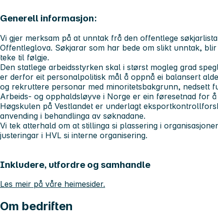
Generell informasjon:
Vi gjer merksam på at unntak frå den offentlege søkjarlista
Offentleglova. Søkjarar som har bede om slikt unntak, blir
teke til følgje.
Den statlege arbeidsstyrken skal i størst mogleg grad speg
er derfor eit personalpolitisk mål å oppnå ei balansert al
og rekruttere personar med minoritetsbakgrunn, nedsett f
Arbeids- og opphaldsløyve i Norge er ein føresetnad for å ti
Høgskulen på Vestlandet er underlagt eksportkontrollforsk
anvending i behandlinga av søknadane.
Vi tek atterhald om at stillinga si plassering i organisasjon
justeringar i HVL si interne organisering.
Inkludere, utfordre og samhandle
Les meir på våre heimesider.
Om bedriften