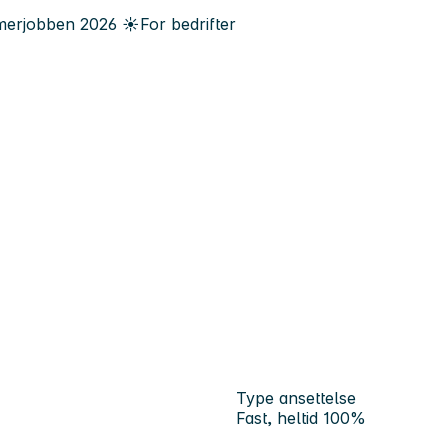
erjobben
2026
☀️
For bedrifter
Type ansettelse
Fast, heltid 100%