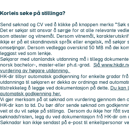
Korleis søke på stillinga?
Send søknad og CV ved å klikke på knappen merka ”Søk sti
Det er søkjar sitt ansvar å sørgje for at alle relevante vedle
som attester og vitnemål. Dersom vitnemål, karakterutskri
ikkje er på eit skandinavisk språk eller engelsk, må søkjar s
omsetjingar. Dersom vedlegga overskrid 50 MB må dei komp
leggjast ved som lenkje.
Søkjarar med utanlandsk utdanning må i tillegg dokument
norsk bachelor-, master-eller ph.d.-grad.
Sjå www.hkdir.n
vurdering av høgare utdanning.
HK-dir tilbyr automatisk godkjenning for enkelte gradar fr
utdanninga til søkjaren er dekka av ordninga med automatis
tilstrekkeleg å leggje ved dokumentasjon på dette.
Du kan 
automatisk godkjenning her.
Vi gjer merksam på at søknad om vurdering gjennom den o
HK-dir kan ta tid. Du bør difor sende søknad om godkjenn
veit at du vil søkje på stillinga. Dersom du ikkje har fått sv
søknadsfristen, legg du ved dokumentasjon frå HK-dir om 
Søknadar kan ikkje sendast på e-post til enkeltpersonar v