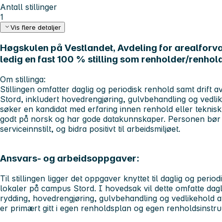
Antall stillinger
1
Vis flere detaljer
Høgskulen på Vestlandet, Avdeling for arealforvalt
ledig en fast 100 % stilling som renholder/renhol
Om stillinga:
Stillingen omfatter daglig og periodisk renhold samt drift
Stord, inkludert hovedrengjøring, gulvbehandling og vedlik
søker en kandidat med erfaring innen renhold eller tekni
godt på norsk og har gode datakunnskaper. Personen bør 
serviceinnstilt, og bidra positivt til arbeidsmiljøet.
Ansvars- og arbeidsoppgaver:
Til stillingen ligger det oppgaver knyttet til daglig og peri
lokaler på campus Stord. I hovedsak vil dette omfatte dagl
rydding, hovedrengjøring, gulvbehandling og vedlikehold a
er primært gitt i egen renholdsplan og egen renholdsinstru