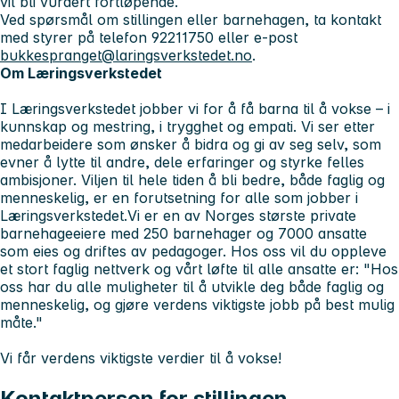
vil bli vurdert fortløpende.
Ved spørsmål om stillingen eller barnehagen, ta kontakt
med styrer på telefon 92211750 eller e-post
bukkespranget@laringsverkstedet.no
.
Om Læringsverkstedet
I Læringsverkstedet jobber vi for å få barna til å vokse – i
kunnskap og mestring, i trygghet og empati. Vi ser etter
medarbeidere som ønsker å bidra og gi av seg selv, som
evner å lytte til andre, dele erfaringer og styrke felles
ambisjoner. Viljen til hele tiden å bli bedre, både faglig og
menneskelig, er en forutsetning for alle som jobber i
Læringsverkstedet.Vi er en av Norges største private
barnehageeiere med 250 barnehager og 7000 ansatte
som eies og driftes av pedagoger. Hos oss vil du oppleve
et stort faglig nettverk og vårt løfte til alle ansatte er:
"Hos
oss har du alle muligheter til å utvikle deg både faglig og
menneskelig, og gjøre verdens viktigste jobb på best mulig
måte."
Vi får verdens viktigste verdier til å vokse!
Kontaktperson for stillingen