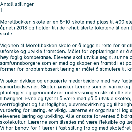
Antall stillinger
1
Morellbakken skole er en 8–10-skole med plass til 400 el
åpnet i 2013 og holder til i de rehabiliterte lokalene til de
skole.
Visjonen til Morellbakken skole er å legge til rette for at a
utforske og utvikle framtiden. Målet for opplæringen er å
høy faglig kompetanse. Elevene skal utvikle seg til sunne 
samfunnsborgere som er med og skaper en framtid i et posi
former for problembasert læring er målet å stimulere til krea
Vi søker dyktige og engasjerte medarbeidere med høy fag
samarbeidsevner. Skolen ønsker lærere som er varme og 
planlegger og gjennomfører undervisningen slik at alle ele
tilhørighet. Evne og lyst til å være med på å utvikle skolen,
tverrfaglighet og flerfaglighet, elevmedvirkning og tilhørig
vurdering for læring, er viktig. Lærerne er organisert i la
elevenes læring og utvikling. Alle ansatte forventes å bidra 
skolekultur. Lærerne som tilsettes må være fleksible og l
Vi har behov for 1 lærer i fast stilling fra og med skoleåre