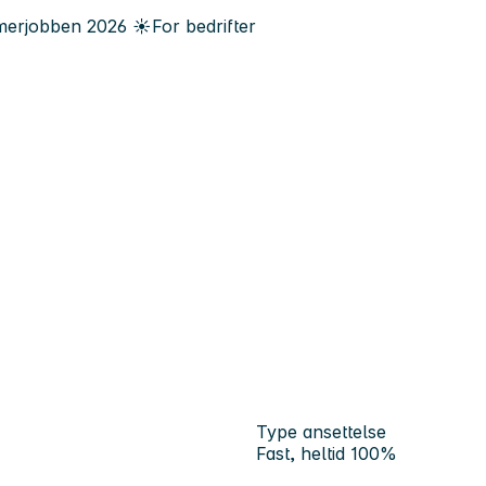
erjobben
2026
☀️
For bedrifter
Type ansettelse
Fast, heltid 100%