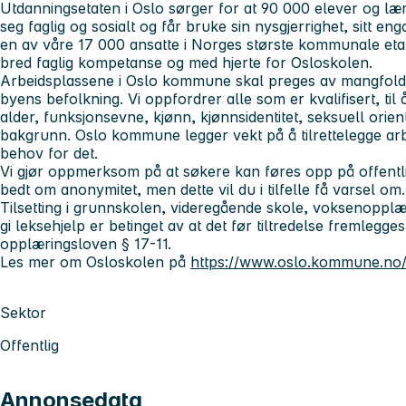
Utdanningsetaten i Oslo sørger for at 90 000 elever og lærl
seg faglig og sosialt og får bruke sin nysgjerrighet, sitt en
en av våre 17 000 ansatte i Norges største kommunale eta
bred faglig kompetanse og med hjerte for Osloskolen.
Arbeidsplassene i Oslo kommune skal preges av mangfold, 
byens befolkning. Vi oppfordrer alle som er kvalifisert, til
alder, funksjonsevne, kjønn, kjønnsidentitet, seksuell orient
bakgrunn. Oslo kommune legger vekt på å tilrettelegge a
behov for det.
Vi gjør oppmerksom på at søkere kan føres opp på offentl
bedt om anonymitet, men dette vil du i tilfelle få varsel om.
Tilsetting i grunnskolen, videregående skole, voksenopplæri
gi leksehjelp er betinget av at det før tiltredelse fremlegges 
opplæringsloven § 17-11.
Les mer om Osloskolen på
https://www.oslo.kommune.no/
Sektor
Offentlig
Annonsedata