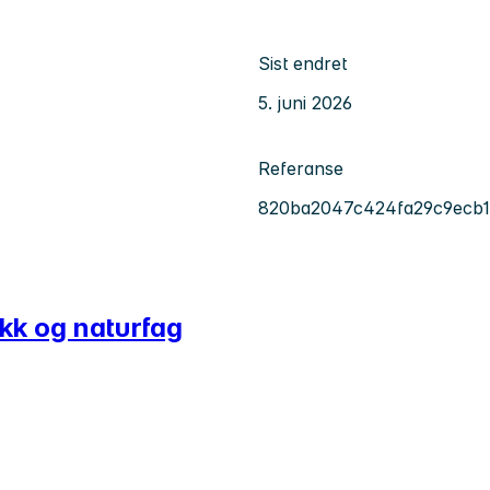
Sist endret
5. juni 2026
Referanse
820ba2047c424fa29c9ecb
kk og naturfag