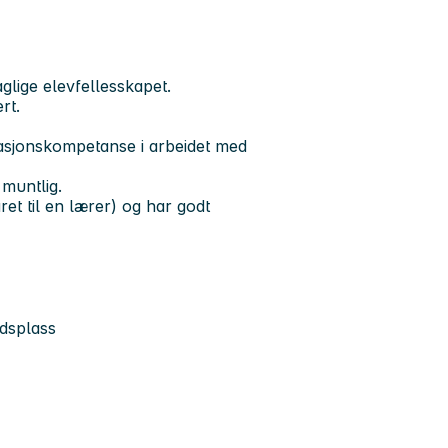
glige elevfellesskapet.
rt.
asjonskompetanse i arbeidet med
 muntlig.
et til en lærer) og har godt
idsplass