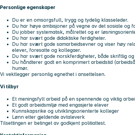
Personlige egenskaper
Du er en omsorgsfull, trygg og tydelig klasseleder.
Du har høye ambisjoner på vegne av det sosiale og fa
Du jobber systematisk, målrettet og er løsningsoriente
Du har svært gode didaktiske ferdigheter.
Du har svært gode samarbeidsevner og viser høy rel
elever, foresatte og kollegaer.
Du har svært gode norskferdigheter, både skriftlig og
Du håndterer godt en komprimert arbeidstid (arbeidsår
humør.
Vi vektlegger personlig egnethet i ansettelsen.
Vi tilbyr
Et meningsfylt arbeid på en spennende og viktig arbe
Et godt arbeidsmiljø med engasjerte elever
Kunnskapsrike og utviklingsorienterte kolleger
Lønn etter gjeldende avtaleverk
Tilsettingen er betinget av godkjent politiattest.