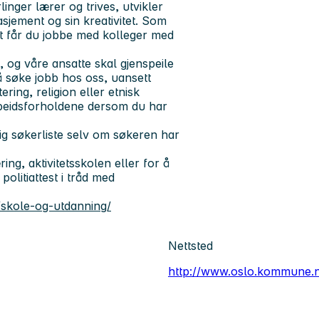
inger lærer og trives, utvikler
gasjement og sin kreativitet. Som
t får du jobbe med kolleger med
og våre ansatte skal gjenspeile
 å søke jobb hos oss, uansett
ering, religion eller etnisk
rbeidsforholdene dersom du har
ig søkerliste selv om søkeren har
ng, aktivitetsskolen eller for å
politiattest i tråd med
skole-og-utdanning/
Nettsted
http://www.oslo.kommune.