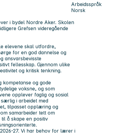
Arbeidsspråk
Norsk
ever i bydel Nordre Aker. Skolen
n tidligere Grefsen videregående
lle elevene skal utfordre,
 sørge for en god dannelse og
og ansvarsbevisste
tivt fellesskap. Gjennom ulike
tivitet og kritisk tenkning.
lig kompetanse og gode
tydelige voksne, og som
vene opplever faglig og sosial
 særlig i arbeidet med
het, tilpasset opplæring og
g som samarbeider tett om
til å skape en positiv
øsningsorienterte.
t 2026-27. Vi har behov for lærer i