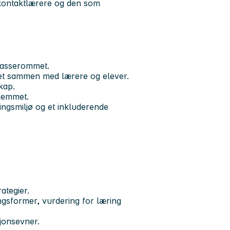
 kontaktlærere og den som
klasserommet.
det sammen med lærere og elever.
kap.
hjemmet.
ingsmiljø og et inkluderende
ategier.
ingsformer, vurdering for læring
jonsevner.