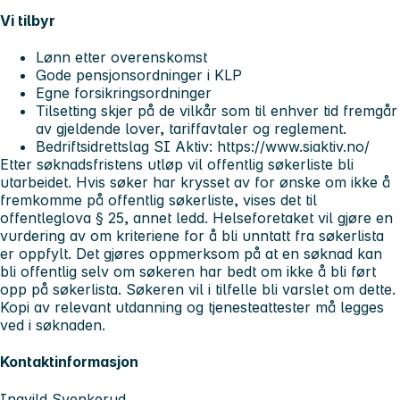
Vi tilbyr
Lønn etter overenskomst
Gode pensjonsordninger i KLP
Egne forsikringsordninger
Tilsetting skjer på de vilkår som til enhver tid fremgår
av gjeldende lover, tariffavtaler og reglement.
Bedriftsidrettslag SI Aktiv: https://www.siaktiv.no/
Etter søknadsfristens utløp vil offentlig søkerliste bli
utarbeidet. Hvis søker har krysset av for ønske om ikke å
fremkomme på offentlig søkerliste, vises det til
offentleglova § 25, annet ledd. Helseforetaket vil gjøre en
vurdering av om kriteriene for å bli unntatt fra søkerlista
er oppfylt. Det gjøres oppmerksom på at en søknad kan
bli offentlig selv om søkeren har bedt om ikke å bli ført
opp på søkerlista. Søkeren vil i tilfelle bli varslet om dette.
Kopi av relevant utdanning og tjenesteattester må legges
ved i søknaden.
Kontaktinformasjon
Ingvild Svenkerud