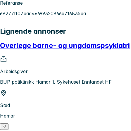
Referanse
68277ff07baa46699320866a716835ba
Lignende annonser
Overlege barne- og ungdomspsykiatri
Arbeidsgiver
BUP poliklinikk Hamar 1, Sykehuset Innlandet HF
Sted
Hamar