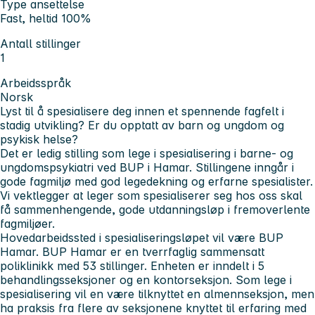
Type ansettelse
Fast, heltid 100%
Antall stillinger
1
Arbeidsspråk
Norsk
Lyst til å spesialisere deg innen et spennende fagfelt i
stadig utvikling? Er du opptatt av barn og ungdom og
psykisk helse?
Det er ledig stilling som lege i spesialisering i barne- og
ungdomspsykiatri ved BUP i Hamar.
Stillingene inngår i
gode fagmiljø med god legedekning og erfarne spesialister.
Vi vektlegger at leger som spesialiserer seg hos oss skal
få sammenhengende, gode utdanningsløp i fremoverlente
fagmiljøer.
Hovedarbeidssted i spesialiseringsløpet vil være BUP
Hamar. BUP Hamar er en tverrfaglig sammensatt
poliklinikk med 53 stillinger. Enheten er inndelt i 5
behandlingsseksjoner og en kontorseksjon. Som lege i
spesialisering vil en være tilknyttet en almennseksjon, men
ha praksis fra flere av seksjonene knyttet til erfaring med