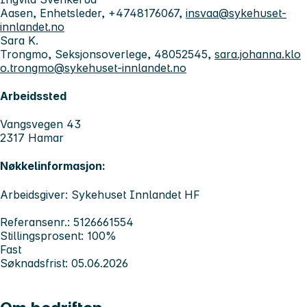
Aasen, Enhetsleder, +4748176067,
insvaa@sykehuset-
innlandet.no
Sara K.
Trongmo, Seksjonsoverlege, 48052545,
sara.johanna.klo
o.trongmo@sykehuset-innlandet.no
Arbeidssted
Vangsvegen 43
2317 Hamar
Nøkkelinformasjon:
Arbeidsgiver: Sykehuset Innlandet HF
Referansenr.: 5126661554
Stillingsprosent: 100%
Fast
Søknadsfrist: 05.06.2026