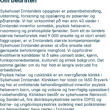
Om bedriften
Sykehuset Innlandets
oppgaver er pasientbehandling,
utdanning, forskning og opplæring av pasienter og
pårørende. Vi har virksomhet på mer enn 40 steder i
Innlandet innenfor somatikk, psykisk helsevern,
rusomsorg og prehospitale tjenester. Som ett av landets
største helseforetak med 9 000 ansatte og et stort antall
faggrupper, er vi Innlandets største kompetansemiljø.
Sykehuset Innlandet
ønsker at våre ansatte skal
gjenspeile befolkningens mangfold. Vi oppfordrer
kvalifiserte kandidater til å søke uansett alder, kjønn,
funksjonsnedsettelse, kulturell og etnisk bakgrunn. Det
samme gjelder om du har hatt et lengre avbrudd fra
arbeidslivet.
Psykisk helse- og rusklinikk
er en tverrgående klinikk i
Sykehuset Innlandet. Klinikken har totalt ca 1650 årsverk
og har et omfattende behandlingstilbud innenfor psykisk
helsevern barn, unge og voksne og tverrfaglig spesialisert
rusbehandling. Klinikken består av sykehusene Reinsvoll
og Sanderud, fire distriktspsykiatriske sentre (DPS) og
barne- og ungdomspsykiatrisk avdeling med poliklinikker
og døgnenheter flere steder i Innlandet.