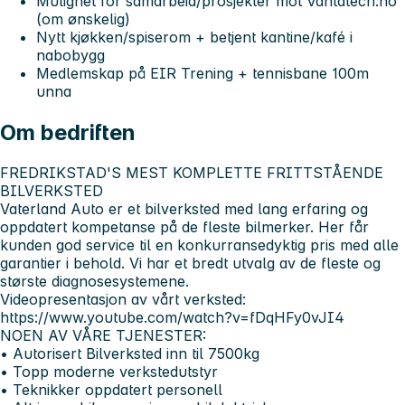
Mulighet for samarbeid/prosjekter mot Vantatech.no
(om ønskelig)
Nytt kjøkken/spiserom + betjent kantine/kafé i
nabobygg
Medlemskap på EIR Trening + tennisbane 100m
unna
Om bedriften
FREDRIKSTAD'S MEST KOMPLETTE FRITTSTÅENDE
BILVERKSTED
Vaterland Auto er et bilverksted med lang erfaring og
oppdatert kompetanse på de fleste bilmerker. Her får
kunden god service til en konkurransedyktig pris med alle
garantier i behold. Vi har et bredt utvalg av de fleste og
største diagnosesystemene.
Videopresentasjon av vårt verksted:
https://www.youtube.com/watch?v=fDqHFy0vJI4
NOEN AV VÅRE TJENESTER:
• Autorisert Bilverksted inn til 7500kg
• Topp moderne verkstedutstyr
• Teknikker oppdatert personell