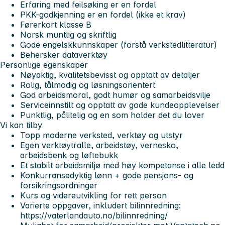
Erfaring med feilsøking er en fordel
PKK-godkjenning er en fordel (ikke et krav)
Førerkort klasse B
Norsk muntlig og skriftlig
Gode engelskkunnskaper (forstå verkstedlitteratur)
Behersker dataverktøy
Personlige egenskaper
Nøyaktig, kvalitetsbevisst og opptatt av detaljer
Rolig, tålmodig og løsningsorientert
God arbeidsmoral, godt humør og samarbeidsvilje
Serviceinnstilt og opptatt av gode kundeopplevelser
Punktlig, pålitelig og en som holder det du lover
Vi kan tilby
Topp moderne verksted, verktøy og utstyr
Egen verktøytralle, arbeidstøy, vernesko,
arbeidsbenk og løftebukk
Et stabilt arbeidsmiljø med høy kompetanse i alle ledd
Konkurransedyktig lønn + gode pensjons- og
forsikringsordninger
Kurs og videreutvikling for rett person
Varierte oppgaver, inkludert bilinnredning:
https://vaterlandauto.no/bilinnredning/