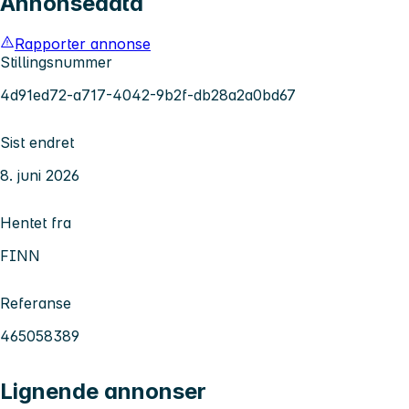
Annonsedata
Rapporter annonse
Stillingsnummer
4d91ed72-a717-4042-9b2f-db28a2a0bd67
Sist endret
8. juni 2026
Hentet fra
FINN
Referanse
465058389
Lignende annonser