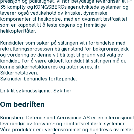
presisjon og pålitelighet. Vi har betydelige leveranser til F-
35 kampfly og KONGSBERGs egenutviklede systemer og
leverer også vedlikehold av kritiske, dynamiske
komponenter til helikoptre, med en avansert testfasilitet
som er kapabel til å teste dagens og fremtidige
helikopterflåter.
Kandidater som søker på stillingen vil i forbindelse med
rekrutteringsprosessen bli gjenstand for bakgrunnssjekk
og vurdering av denne vil bli lagt til grunn ved valg av
kandidat. For å være aktuell kandidat til stillingen må du
kunne sikkerhetsklareres og autoriseres, jfr.
Sikkerhetsloven.
Søknader behandles fortløpende.
Link til søknadsskjema:
Søk her
Om bedriften
Kongsberg Defence and Aerospace AS er en internasjonal
leverandør av forsvars- og romfartsrelaterte systemer.
Våre produkter er i verdensrommet og hundrevis av meter