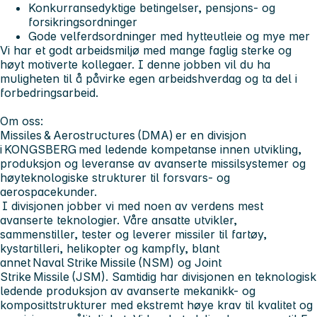
Konkurransedyktige betingelser, pensjons- og
forsikringsordninger
Gode velferdsordninger med hytteutleie og mye mer
Vi har et godt arbeidsmiljø med mange faglig sterke og
høyt motiverte kollegaer. I denne jobben vil du ha
muligheten til å påvirke egen arbeidshverdag og ta del i
forbedringsarbeid.
Om oss:
Missiles & Aerostructures (DMA) er en divisjon
i KONGSBERG med ledende kompetanse innen utvikling,
produksjon og leveranse av avanserte missilsystemer og
høyteknologiske strukturer til forsvars- og
aerospacekunder.
I divisjonen jobber vi med noen av verdens mest
avanserte teknologier. Våre ansatte utvikler,
sammenstiller, tester og leverer missiler til fartøy,
kystartilleri, helikopter og kampfly, blant
annet Naval Strike Missile (NSM) og Joint
Strike Missile (JSM). Samtidig har divisjonen en teknologisk
ledende produksjon av avanserte mekanikk- og
komposittstrukturer med ekstremt høye krav til kvalitet og