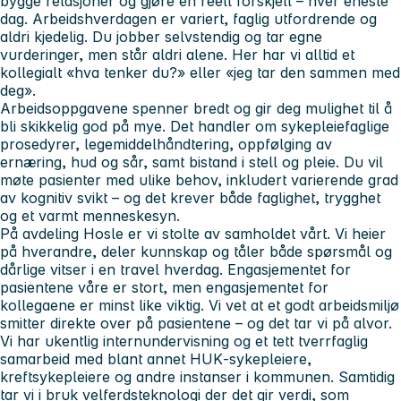
bygge relasjoner og gjøre en reell forskjell – hver eneste
dag. Arbeidshverdagen er variert, faglig utfordrende og
aldri kjedelig. Du jobber selvstendig og tar egne
vurderinger, men står aldri alene. Her har vi alltid et
kollegialt «hva tenker du?» eller «jeg tar den sammen med
deg».
Arbeidsoppgavene spenner bredt og gir deg mulighet til å
bli skikkelig god på mye. Det handler om sykepleiefaglige
prosedyrer, legemiddelhåndtering, oppfølging av
ernæring, hud og sår, samt bistand i stell og pleie. Du vil
møte pasienter med ulike behov, inkludert varierende grad
av kognitiv svikt – og det krever både faglighet, trygghet
og et varmt menneskesyn.
På avdeling Hosle
er vi stolte av samholdet vårt. Vi heier
på hverandre, deler kunnskap og tåler både spørsmål og
dårlige vitser i en travel hverdag. Engasjementet for
pasientene våre er stort, men engasjementet for
kollegaene er minst like viktig. Vi vet at et godt arbeidsmiljø
smitter direkte over på pasientene – og det tar vi på alvor.
Vi har ukentlig internundervisning og et tett tverrfaglig
samarbeid med blant annet HUK‑sykepleiere,
kreftsykepleiere og andre instanser i kommunen. Samtidig
tar vi i bruk velferdsteknologi der det gir verdi, som