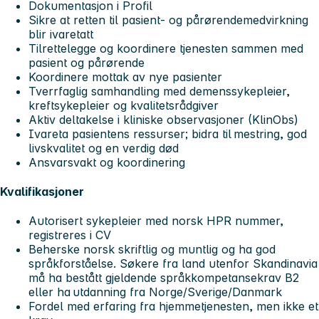
Dokumentasjon i Profil
Sikre at retten til pasient- og pårørendemedvirkning
blir ivaretatt
Tilrettelegge og koordinere tjenesten sammen med
pasient og pårørende
Koordinere mottak av nye pasienter
Tverrfaglig samhandling med demenssykepleier,
kreftsykepleier og kvalitetsrådgiver
Aktiv deltakelse i kliniske observasjoner (KlinObs)
Ivareta pasientens ressurser; bidra til mestring, god
livskvalitet og en verdig død
Ansvarsvakt og koordinering
Kvalifikasjoner
Autorisert sykepleier med norsk HPR nummer,
registreres i CV
Beherske norsk skriftlig og muntlig og ha god
språkforståelse. Søkere fra land utenfor Skandinavia
må ha bestått gjeldende språkkompetansekrav B2
eller ha utdanning fra Norge/Sverige/Danmark
Fordel med erfaring fra hjemmetjenesten, men ikke et