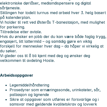
elektroniske dørlåser, medisindispensere og digital
sårtjeneste.
Stillingen har todelt turnus med arbeid hver 3. helg basert
på kalenderplan.
Vi holder til rett ved Østerås T‑banestasjon, med mulighet
for parkering.
Tiltredelse etter avtale.
Hvis du ønsker en jobb der du kan være både faglig trygg,
engasjert, litt lattermild – og samtidig gjøre en viktig
forskjell for mennesker hver dag – da håper vi virkelig at
du søker.
Vi gleder oss til å bli kjent med deg og ønsker deg
velkommen til avdeling Hosle.
Arbeidsoppgaver
Legemiddelhåndtering
Prosedyrer som ernæringssonde, urinkateter, sår,
palliasjon og lignende
Sikre at oppgaver som utføres er forsvarlige og i
samsvar med gjeldende kvalitetskrav og lovverk