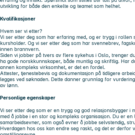
erfaring og innsikt. Spørsmål som stilles blir tatt på alvor
utvikling for både den enkelte og teamet som helhet.
Kvalifikasjoner
Hvem ser vi etter?
Vi ser etter deg som har erfaring med, og er trygg i rollen 
kursholder. Og vi ser etter deg som har svennebrev, fags
innen brannvern.
Siden vi jobber på tvers av flere sykehus i Oslo, trenger 
ha gode norskkunnskaper, både muntlig og skriftlig. Har du
annen kompleks virksomhet, er det en fordel.
Attester, tjenestebevis og dokumentasjon på tidligere arbe
legges ved søknaden. Dette danner grunnlag for vurdering
av lønn.
Personlige egenskaper
Vi ser etter deg som er en trygg og god relasjonsbygger i
med å jobbe i en stor og kompleks organisasjon. Du er en 
samarbeidsevner, som også evner å jobbe selvstendig, struk
Hverdagen hos oss kan endre seg raskt, og det er derfor vi
omstillingsevne.