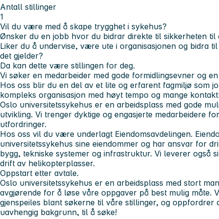
Antall stillinger
1
Vil du være med å skape trygghet i sykehus?
Ønsker du en jobb hvor du bidrar direkte til sikkerheten til
Liker du å undervise, være ute i organisasjonen og bidra til
det gjelder?
Da kan dette være stillingen for deg.
Vi søker en medarbeider med gode formidlingsevner og en m
Hos oss blir du en del av et lite og erfarent fagmiljø som 
kompleks organisasjon med høyt tempo og mange kontaktf
Oslo universitetssykehus er en arbeidsplass med gode muli
utvikling. Vi trenger dyktige og engasjerte medarbeidere f
utfordringer.
Hos oss vil du være underlagt Eiendomsavdelingen. Eiend
universitetssykehus sine eiendommer og har ansvar for drif
bygg, tekniske systemer og infrastruktur. Vi leverer også 
drift av helikopterplasser.
Oppstart etter avtale.
Oslo universitetssykehus er en arbeidsplass med stort man
avgjørende for å løse våre oppgaver på best mulig måte. V
gjenspeiles blant søkerne til våre stillinger, og oppfordrer a
uavhengig bakgrunn, til å søke!