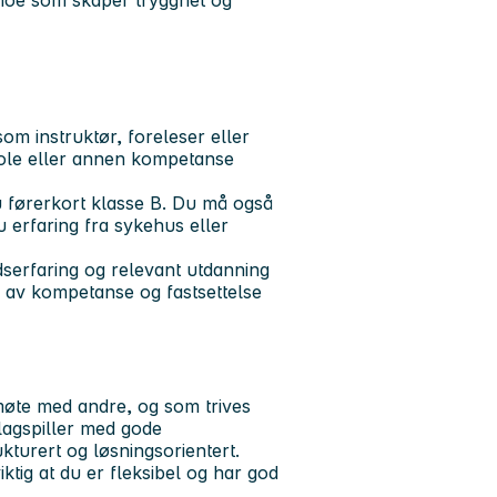
, noe som skaper trygghet og
som instruktør, foreleser eller
kole eller annen kompetanse
du førerkort klasse B. Du må også
 erfaring fra sykehus eller
idserfaring og relevant utdanning
 av kompetanse og fastsettelse
 møte med andre, og som trives
lagspiller med gode
turert og løsningsorientert.
ktig at du er fleksibel og har god