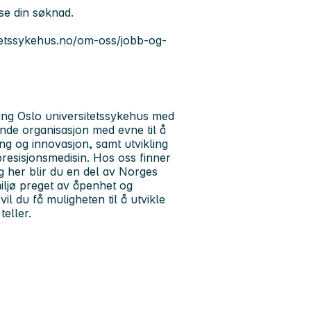
ese din søknad.
tetssykehus.no/om-oss/jobb-og-
ing
Oslo universitetssykehus med
de organisasjon med evne til å
ing og innovasjon, samt utvikling
resisjonsmedisin. Hos oss finner
g her blir du en del av Norges
miljø preget av åpenhet og
il du få muligheten til å utvikle
teller.