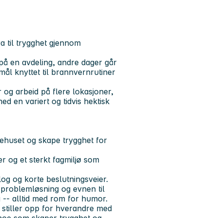
a til trygghet gjennom
å en avdeling, andre dager går
mål knyttet til brannvernrutiner
 og arbeid på flere lokasjoner,
d en variert og tidvis hektisk
kehuset og skape trygghet for
r og et sterkt fagmiljø som
log og korte beslutningsveier.
problemløsning og evnen til
g -- alltid med rom for humor.
 stiller opp for hverandre med