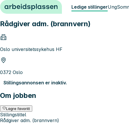
Hopp til innhold
Ledige stillinger
Ung
Somm
Rådgiver adm. (brannvern)
Oslo universitetssykehus HF
0372 Oslo
Stillingsannonsen er inaktiv.
Om jobben
Lagre favoritt
Stillingstittel
Rådgiver adm. (brannvern)