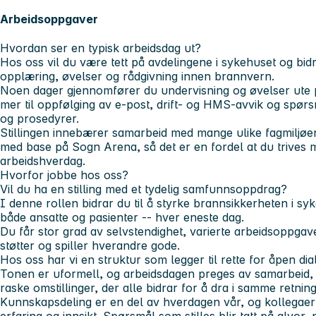
Arbeidsoppgaver
Hvordan ser en typisk arbeidsdag ut?
Hos oss vil du være tett på avdelingene i sykehuset og bidr
opplæring, øvelser og rådgivning innen brannvern.
Noen dager gjennomfører du undervisning og øvelser ute p
mer til oppfølging av e-post, drift- og HMS-avvik og spørs
og prosedyrer.
Stillingen innebærer samarbeid med mange ulike fagmiljøer
med base på Sogn Arena, så det er en fordel at du trives me
arbeidshverdag.
Hvorfor jobbe hos oss?
Vil du ha en stilling med et tydelig samfunnsoppdrag?
I denne rollen bidrar du til å styrke brannsikkerheten i sy
både ansatte og pasienter -- hver eneste dag.
Du får stor grad av selvstendighet, varierte arbeidsoppgave
støtter og spiller hverandre gode.
Hos oss har vi en struktur som legger til rette for åpen dia
Tonen er uformell, og arbeidsdagen preges av samarbeid, 
raske omstillinger, der alle bidrar for å dra i samme retnin
Kunnskapsdeling er en del av hverdagen vår, og kollegaer