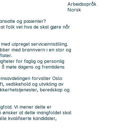
Arbeidsspråk
Norsk
 ansatte og pasienter?
 at folk vet hva de skal gjøre når
ed utpreget serviceinnstilling.
jobber med brannvern i en stor og
later.
gheter for faglig og personlig
or å møte dagens og fremtidens
omsavdelingen forvalter Oslo
t, vedlikehold og utvikling av
sikkerhetstjenester, beredskap og
gfold. Vi mener dette er
i ønsker at dette mangfoldet skal
lle kvalifiserte kandidater,