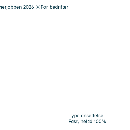
erjobben
2026
☀️
For bedrifter
Type ansettelse
Fast, heltid 100%