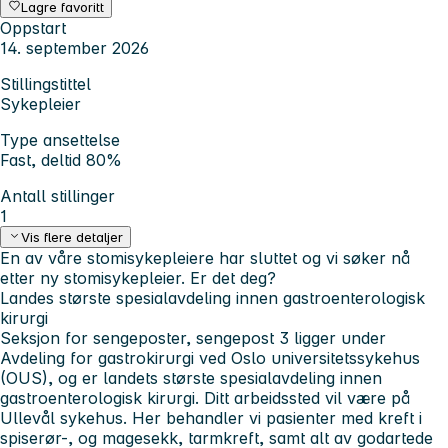
Lagre favoritt
Oppstart
14. september 2026
Stillingstittel
Sykepleier
Type ansettelse
Fast, deltid 80%
Antall stillinger
1
Vis flere detaljer
En av våre stomisykepleiere har sluttet og vi søker nå
etter ny stomisykepleier. Er det deg?
Landes største spesialavdeling innen gastroenterologisk
kirurgi
Seksjon for sengeposter, sengepost 3 ligger under
Avdeling for gastrokirurgi ved Oslo universitetssykehus
(OUS), og er landets største spesialavdeling innen
gastroenterologisk kirurgi. Ditt arbeidssted vil være på
Ullevål sykehus. Her behandler vi pasienter med kreft i
spiserør-, og magesekk, tarmkreft, samt alt av godartede