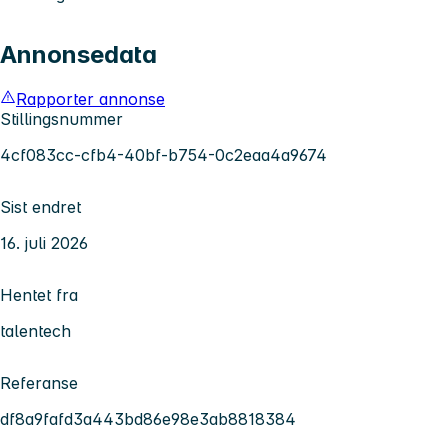
Annonsedata
Rapporter annonse
Stillingsnummer
4cf083cc-cfb4-40bf-b754-0c2eaa4a9674
Sist endret
16. juli 2026
Hentet fra
talentech
Referanse
df8a9fafd3a443bd86e98e3ab8818384