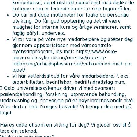
kompetanse, og et utstrakt samarbeid med dedikerte
kolleger som er ledende innenfor sine fagområder.
Du blir gitt gode muligheter for faglig og personlig
utvikling. Du får god opplæring og det vil være
mulighet for interne kurs og årlige seminarer, samt
faglig påfyll underveis.
Vi tar vare på våre nye medarbeidere og støtter deg
gjennom oppstartsfasen med vårt sentrale
nyansattprogram, les mer:
https://www.oslo-
universitetssykehus.no/om-oss/jobb-og-
utdanning/arbeidsplassen-var/velkommen-med-pa-
laget/
Vi har velferdstilbud for våre medarbeidere, f. eks.
teaterbilletter, bedriftskor, bedriftsidrettslag m.m.
I Oslo universitetssykehus driver vi med avansert
pasientbehandling, forskning, utprøvende behandling,
undervisning og innovasjon på et høyt internasjonalt nivå.
Vi er derfor hele Norges bakvakt! Vi trenger deg med på
laget.
Høres dette ut som en stilling for deg? Vi gleder oss til å
lese din søknad.