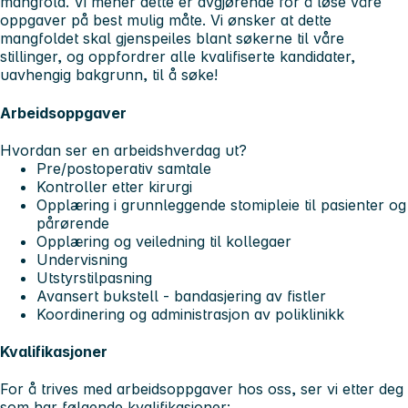
mangfold. Vi mener dette er avgjørende for å løse våre
oppgaver på best mulig måte. Vi ønsker at dette
mangfoldet skal gjenspeiles blant søkerne til våre
stillinger, og oppfordrer alle kvalifiserte kandidater,
uavhengig bakgrunn, til å søke!
Arbeidsoppgaver
Hvordan ser en arbeidshverdag ut?
Pre/postoperativ samtale
Kontroller etter kirurgi
Opplæring i grunnleggende stomipleie til pasienter og
pårørende
Opplæring og veiledning til kollegaer
Undervisning
Utstyrstilpasning
Avansert bukstell - bandasjering av fistler
Koordinering og administrasjon av poliklinikk
Kvalifikasjoner
For å trives med arbeidsoppgaver hos oss, ser vi etter deg
som har følgende kvalifikasjoner: