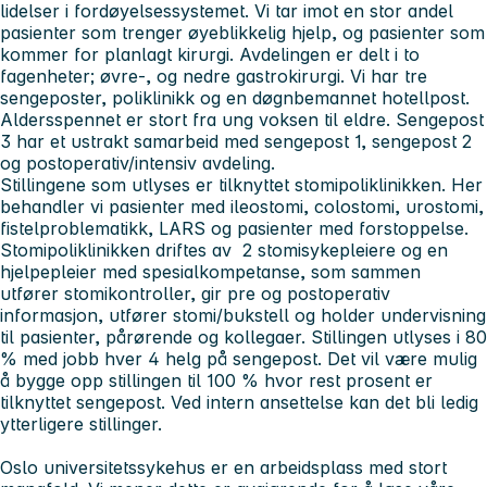
lidelser i fordøyelsessystemet. Vi tar imot en stor andel
pasienter som trenger øyeblikkelig hjelp, og pasienter som
kommer for planlagt kirurgi. Avdelingen er delt i to
fagenheter; øvre-, og nedre gastrokirurgi. Vi har tre
sengeposter, poliklinikk og en døgnbemannet hotellpost.
Aldersspennet er stort fra ung voksen til eldre. Sengepost
3 har et ustrakt samarbeid med sengepost 1, sengepost 2
og postoperativ/intensiv avdeling.
Stillingene som utlyses er tilknyttet stomipoliklinikken. Her
behandler vi pasienter med ileostomi, colostomi, urostomi,
fistelproblematikk, LARS og pasienter med forstoppelse.
Stomipoliklinikken driftes av 2 stomisykepleiere og en
hjelpepleier med spesialkompetanse, som sammen
utfører stomikontroller, gir pre og postoperativ
informasjon, utfører stomi/bukstell og holder undervisning
til pasienter, pårørende og kollegaer. Stillingen utlyses i 80
% med jobb hver 4 helg på sengepost. Det vil være mulig
å bygge opp stillingen til 100 % hvor rest prosent er
tilknyttet sengepost. Ved intern ansettelse kan det bli ledig
ytterligere stillinger.
Oslo universitetssykehus er en arbeidsplass med stort