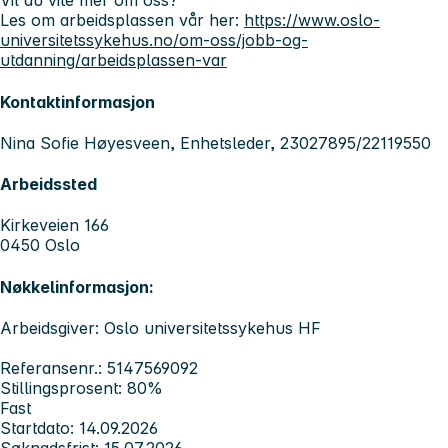
Vil du vite mer om oss?
Les om arbeidsplassen vår her:
https://www.oslo-
universitetssykehus.no/om-oss/jobb-og-
utdanning/arbeidsplassen-var
Kontaktinformasjon
Nina Sofie Høyesveen, Enhetsleder, 23027895/22119550
Arbeidssted
Kirkeveien 166
0450 Oslo
Nøkkelinformasjon:
Arbeidsgiver: Oslo universitetssykehus HF
Referansenr.: 5147569092
Stillingsprosent: 80%
Fast
Startdato: 14.09.2026