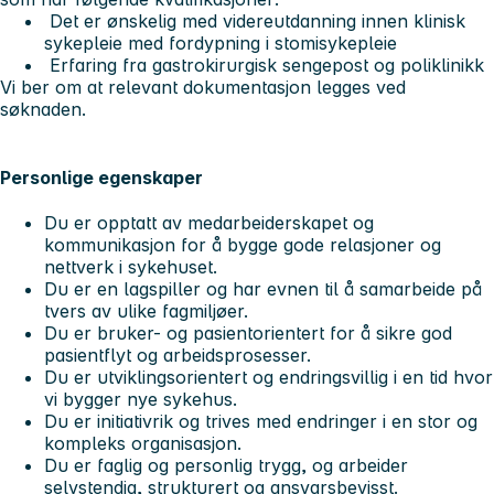
Det er ønskelig med videreutdanning innen klinisk
sykepleie med fordypning i stomisykepleie
Erfaring fra gastrokirurgisk sengepost og poliklinikk
Vi ber om at relevant dokumentasjon legges ved
søknaden.
Personlige egenskaper
Du er opptatt av medarbeiderskapet og
kommunikasjon for å bygge gode relasjoner og
nettverk i sykehuset.
Du er en lagspiller og har evnen til å samarbeide på
tvers av ulike fagmiljøer.
Du er bruker- og pasientorientert for å sikre god
pasientflyt og arbeidsprosesser.
Du er utviklingsorientert og endringsvillig i en tid hvor
vi bygger nye sykehus.
Du er initiativrik og trives med endringer i en stor og
kompleks organisasjon.
Du er faglig og personlig trygg, og arbeider
selvstendig, strukturert og ansvarsbevisst.