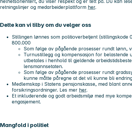
helhetsorientert, du viser respekt og er tett på. Du kan le
retningslinjer og medarbeiderplattform
her
.
Dette kan vi tilby om du velger oss
Stillingen lønnes som politioverbetjent (stillingskod
800.000
Som følge av pågående prosesser rundt lønn, vi
Turnustillegg og kompensasjon for belastende u
utbetales i henhold til gjeldende arbeidstidsbest
lensmannsetaten.
Som følge av pågående prosesser rundt gradssy
kunne måtte påregne at det vil kunne bli endring 
Medlemskap i Statens pensjonskasse, med blant anne
forsikringsordninger. Les mer
her
.
Et inkluderende og godt arbeidsmiljø med mye kompet
engasjement.
Mangfold i politiet