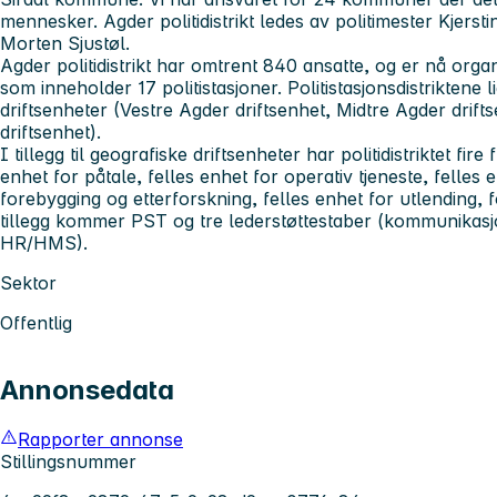
mennesker. Agder politidistrikt ledes av politimester Kjerst
Morten Sjustøl.
Agder politidistrikt har omtrent 840 ansatte, og er nå organi
som inneholder 17 politistasjoner. Politistasjonsdistriktene 
driftsenheter (Vestre Agder driftsenhet, Midtre Agder drif
driftsenhet).
I tillegg til geografiske driftsenheter har politidistriktet fir
enhet for påtale, felles enhet for operativ tjeneste, felles 
forebygging og etterforskning, felles enhet for utlending, for
tillegg kommer PST og tre lederstøttestaber (kommunikasj
HR/HMS).
Sektor
Offentlig
Annonsedata
Rapporter annonse
Stillingsnummer