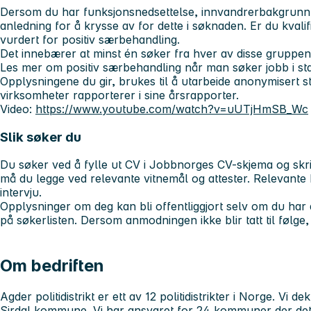
Dersom du har funksjonsnedsettelse, innvandrerbakgrunn el
anledning for å krysse av for dette i søknaden. Er du kvalifise
vurdert for positiv særbehandling.
Det innebærer at minst én søker fra hver av disse gruppene b
Les mer om positiv særbehandling når man søker jobb i st
Opplysningene du gir, brukes til å utarbeide anonymisert sta
virksomheter rapporterer i sine årsrapporter.
Video:
https://www.youtube.com/watch?v=uUTjHmSB_Wc
Slik søker du
Du søker ved å fylle ut CV i Jobbnorges CV-skjema og skriv
må du legge ved relevante vitnemål og attester. Relevante kan
intervju.
Opplysninger om deg kan bli offentliggjort selv om du har
på søkerlisten. Dersom anmodningen ikke blir tatt til følge, 
Om bedriften
Agder politidistrikt er ett av 12 politidistrikter i Norge. Vi d
Sirdal kommune. Vi har ansvaret for 24 kommuner der d