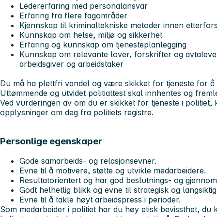
Ledererfaring med personalansvar
Erfaring fra flere fagområder
Kjennskap til kriminaltekniske metoder innen etterfor
Kunnskap om helse, miljø og sikkerhet
Erfaring og kunnskap om tjenesteplanlegging
Kunnskap om relevante lover, forskrifter og avtalev
arbeidsgiver og arbeidstaker
Du må ha plettfri vandel og være skikket for tjeneste for å k
Uttømmende og utvidet politiattest skal innhentes og freml
Ved vurderingen av om du er skikket for tjeneste i politiet, 
opplysninger om deg fra politiets registre.
Personlige egenskaper
Gode samarbeids- og relasjonsevner.
Evne til å motivere, støtte og utvikle medarbeidere.
Resultatorientert og har god beslutnings- og gjennom
Godt helhetlig blikk og evne til strategisk og langsiktig
Evne til å takle høyt arbeidspress i perioder.
Som medarbeider i politiet har du høy etisk bevissthet, d