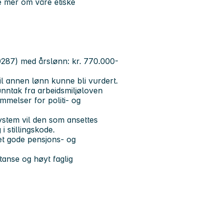
se mer om våre etiske
e 0287) med årslønn: kr. 770.000-
l annen lønn kunne bli vurdert.
nntak fra arbeidsmiljøloven
emmelser for politi- og
stem vil den som ansettes
i stillingskode.
t gode pensjons- og
anse og høyt faglig