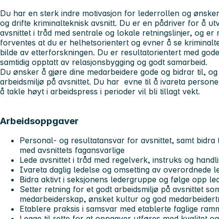
Du har en sterk indre motivasjon for lederrollen og ønske
og drifte kriminalteknisk avsnitt. Du er en pådriver for å utv
avsnittet i tråd med sentrale og lokale retningslinjer, og er 
forventes at du er helhetsorientert og evner å se kriminalte
bilde av etterforskningen. Du er resultatorientert med go
samtidig opptatt av relasjonsbygging og godt samarbeid.
Du ønsker å gjøre dine medarbeidere gode og bidrar til, og s
arbeidsmiljø på avsnittet. Du har evne til å ivareta persone
å takle høyt i arbeidspress i perioder vil bli tillagt vekt.
Arbeidsoppgaver
Personal- og resultatansvar for avsnittet, samt bidra t
med avsnittets fagansvarlige
Lede avsnittet i tråd med regelverk, instruks og hand
Ivareta daglig ledelse og omsetting av overordnede le
Bidra aktivt i seksjonens ledergruppe og følge opp l
Setter retning for et godt arbeidsmiljø på avsnittet som 
medarbeiderskap, ønsket kultur og god medarbeidertr
Etablere praksis i samsvar med etablerte faglige ram
Legge til rette for at oppgaver utføres med kvalitet og