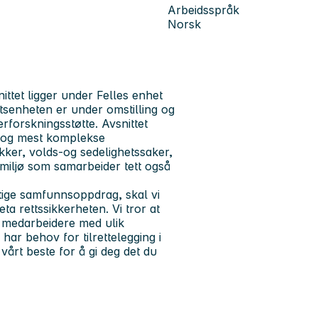
Arbeidsspråk
Norsk
snittet ligger under Felles enhet
ftsenheten er under omstilling og
terforskningsstøtte. Avsnittet
ste og mest komplekse
ykker, volds-og sedelighetssaker,
gmiljø som samarbeider tett også
iktige samfunnsoppdrag, skal vi
ta rettssikkerheten. Vi tror at
r medarbeidere med ulik
ar behov for tilrettelegging i
vårt beste for å gi deg det du