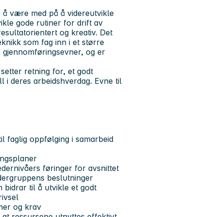
r å være med på å videreutvikle
ikle gode rutiner for drift av
resultatorientert og kreativ. Det
knikk som fag inn i et større
de gjennomføringsevner, og er
etter retning for, et godt
ll i deres arbeidshverdag. Evne til
il faglig oppfølging i samarbeid
lingsplaner
dernivåers føringer for avsnittet
edergruppens beslutninger
bidrar til å utvikle et godt
ivsel
mer og krav
 at ressursene utnyttes effektivt