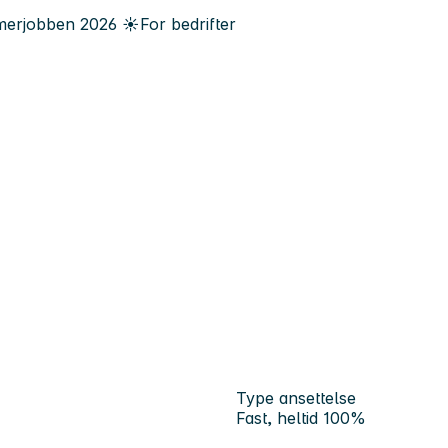
erjobben
2026
☀️
For bedrifter
Type ansettelse
Fast, heltid 100%