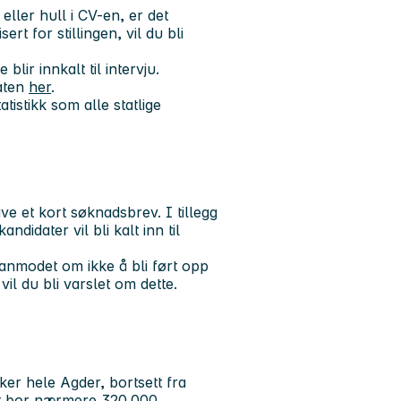
ler hull i CV-en, er det
rt for stillingen, vil du bli
lir innkalt til intervju.
aten
her
.
tistikk som alle statlige
e et kort søknadsbrev. I tillegg
didater vil bli kalt inn til
 anmodet om ikke å bli ført opp
vil du bli varslet om dette.
ekker hele Agder, bortsett fra
et bor nærmere 320.000