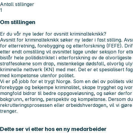
Antall stillinger
1
Om stillingen
Er du vår nye leder for avsnitt kriminalteknikk?
Avsnitt for kriminalteknikk søker ny leder i fast stilling. Av
for etterretning, forebygging og etterforskning (FEFE). Dri
etter endt omstilling vil avsnittet ligge under seksjon for et
bistår hele politidistriktet i etterforskning av de alvorlige
straffesakene som drap, mistenkelige dødsfall, alvorlig ul
kriminelle nettverk (KN) med mer. Det er et spesialisert fa
med kompetanse utenfor politiet.
Vi er på jobb for et trygt Norge. Som en del av politiets v
forebygge og bekjempe kriminalitet, skape trygghet og ivare
mangfold bidrar til bedre oppgaveløsning, og søker derfo
bakgrunn, erfaring, perspektiv og kompetanse. Dersom du h
rekrutteringsprosessen eller arbeidshverdagen, vil vi gjøre 
trenger.
Dette ser vi etter hos en ny medarbeider