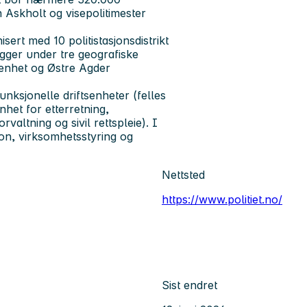
in Askholt og visepolitimester
sert med 10 politistasjonsdistrikt
ligger under tre geografiske
tsenhet og Østre Agder
e funksjonelle driftsenheter (felles
enhet for etterretning,
valtning og sivil rettspleie). I
on, virksomhetsstyring og
Nettsted
https://www.politiet.no/
Sist endret