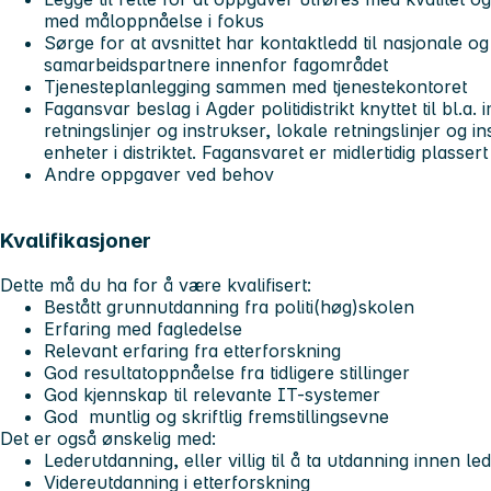
med måloppnåelse i fokus
Sørge for at avsnittet har kontaktledd til nasjonale og
samarbeidspartnere innenfor fagområdet
Tjenesteplanlegging sammen med tjenestekontoret
Fagansvar beslag i Agder politidistrikt knyttet til bl.a
retningslinjer og instrukser, lokale retningslinjer og 
enheter i distriktet. Fagansvaret er midlertidig plasser
Andre oppgaver ved behov
Kvalifikasjoner
Dette må du ha for å være kvalifisert:
Bestått grunnutdanning fra politi(høg)skolen
Erfaring med fagledelse
Relevant erfaring fra etterforskning
God resultatoppnåelse fra tidligere stillinger
God kjennskap til relevante IT-systemer
God muntlig og skriftlig fremstillingsevne
Det er også ønskelig med:
Lederutdanning, eller villig til å ta utdanning innen le
Videreutdanning i etterforskning