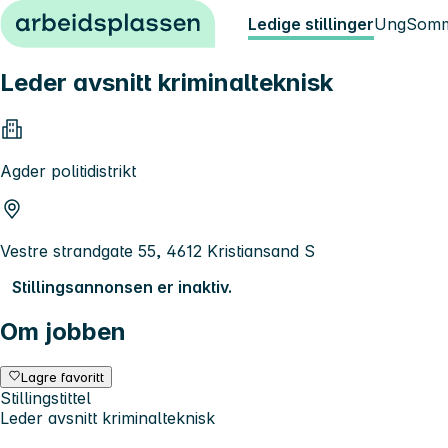
Hopp til innhold
Ledige stillinger
Ung
Somm
Leder avsnitt kriminalteknisk
Agder politidistrikt
Vestre strandgate 55, 4612 Kristiansand S
Stillingsannonsen er inaktiv.
Om jobben
Lagre favoritt
Stillingstittel
Leder avsnitt kriminalteknisk