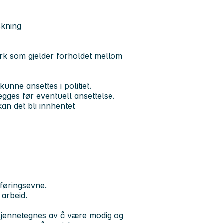
skning
erk som gjelder forholdet mellom
unne ansettes i politiet.
egges før eventuell ansettelse.
kan det bli innhentet
føringsevne.
 arbeid.
u kjennetegnes av å være modig og