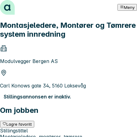
Hopp til innhold
Meny
Montasjeledere, Montører og Tømrere
system innredning
Modulvegger Bergen AS
Carl Konows gate 34, 5160 Laksevåg
Stillingsannonsen er inaktiv.
Om jobben
Lagre favoritt
Stillingstittel
Montasjeledere, montører, tømrere