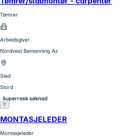
Tømrer/stålmontør - carpenter
Tømrer
Arbeidsgiver
Nordvest Bemanning As
Sted
Stord
Superrask søknad
MONTASJELEDER
Montasjeleder