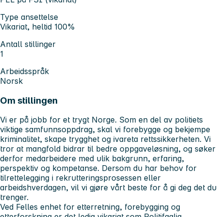
Type ansettelse
Vikariat, heltid 100%
Antall stillinger
1
Arbeidsspråk
Norsk
Om stillingen
Vi er på jobb for et trygt Norge. Som en del av politiets
viktige samfunnsoppdrag, skal vi forebygge og bekjempe
kriminalitet, skape trygghet og ivareta rettssikkerheten. Vi
tror at mangfold bidrar til bedre oppgaveløsning, og søker
derfor medarbeidere med ulik bakgrunn, erfaring,
perspektiv og kompetanse. Dersom du har behov for
tilrettelegging i rekrutteringsprosessen eller
arbeidshverdagen, vil vi gjøre vårt beste for å gi deg det du
trenger.
Ved Felles enhet for etterretning, forebygging og
etterforskning er det ledig vikariat som Politifaglig