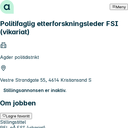
Hopp til innhold
Meny
Politifaglig etterforskningsleder FSI
(vikariat)
Agder politidistrikt
Vestre Strandgate 55, 4614 Kristiansand S
Stillingsannonsen er inaktiv.
Om jobben
Lagre favoritt
Stillingstittel
PEL på FSI (vikariat)