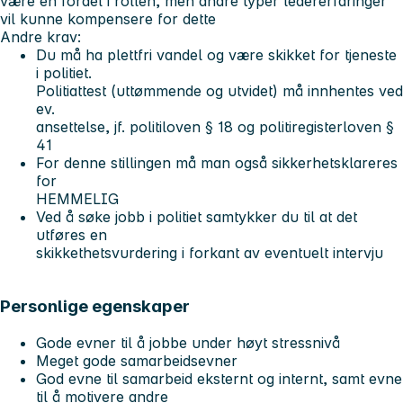
være en fordel i rollen, men andre typer ledererfaringer
vil kunne kompensere for dette
Andre krav:
Du må ha plettfri vandel og være skikket for tjeneste
i politiet.
Politiattest (uttømmende og utvidet) må innhentes ved
ev.
ansettelse, jf. politiloven § 18 og politiregisterloven §
41
For denne stillingen må man også sikkerhetsklareres
for
HEMMELIG
Ved å søke jobb i politiet samtykker du til at det
utføres en
skikkethetsvurdering i forkant av eventuelt intervju
Personlige egenskaper
Gode evner til å jobbe under høyt stressnivå
Meget gode samarbeidsevner
God evne til samarbeid eksternt og internt, samt evne
til å motivere andre