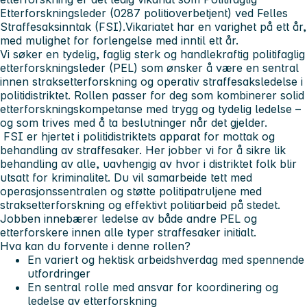
Etterforskningsleder (0287 politioverbetjent) ved Felles
Straffesaksinntak (FSI).Vikariatet har en varighet på ett år,
med mulighet for forlengelse med inntil ett år.
Vi søker en tydelig, faglig sterk og handlekraftig politifaglig
etterforskningsleder (PEL) som ønsker å være en sentral
innen straksetterforskning og operativ straffesaksledelse i
politidistriktet. Rollen passer for deg som kombinerer solid
etterforskningskompetanse med trygg og tydelig ledelse –
og som trives med å ta beslutninger når det gjelder.
FSI er hjertet i politidistriktets apparat for mottak og
behandling av straffesaker. Her jobber vi for å sikre lik
behandling av alle, uavhengig av hvor i distriktet folk blir
utsatt for kriminalitet. Du vil samarbeide tett med
operasjonssentralen og støtte politipatruljene med
straksetterforskning og effektivt politiarbeid på stedet.
Jobben innebærer ledelse av både andre PEL og
etterforskere innen alle typer straffesaker initialt.
Hva kan du forvente i denne rollen?
En variert og hektisk arbeidshverdag med spennende
utfordringer
En sentral rolle med ansvar for koordinering og
ledelse av etterforskning