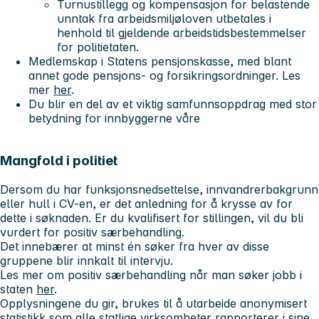
Turnustillegg og kompensasjon for belastende
unntak fra arbeidsmiljøloven utbetales i
henhold til gjeldende arbeidstidsbestemmelser
for politietaten.
Medlemskap i Statens pensjonskasse, med blant
annet gode pensjons- og forsikringsordninger. Les
mer
her
.
Du blir en del av et viktig samfunnsoppdrag med stor
betydning for innbyggerne våre
Mangfold i politiet
Dersom du har funksjonsnedsettelse, innvandrerbakgrunn
eller hull i CV-en, er det anledning for å krysse av for
dette i søknaden. Er du kvalifisert for stillingen, vil du bli
vurdert for positiv særbehandling.
Det innebærer at minst én søker fra hver av disse
gruppene blir innkalt til intervju.
Les mer om positiv særbehandling når man søker jobb i
staten
her
.
Opplysningene du gir, brukes til å utarbeide anonymisert
statistikk som alle statlige virksomheter rapporterer i sine