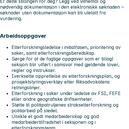
Er dette stillingen for deg? Legg ved vitnemål og
nødvendig dokumentasjon i den elektroniske søknaden –
søknader uten dokumentasjon kan bli utelatt fra
vurdering.
Arbeidsoppgaver
Etterforskningsledelse i initialfasen, prioritering av
saker, samt etterforskningsberedskap.
Sørge for at de faglige oppgaver som er tillagt
seksjon blir utført i samsvar med gjeldende lover,
regler og instrukser.
Iverksette opprettelse av etterforskningsplan, og
prosjektstyringsverktøy etter Riksadvokatens
retningslinjer.
Etterforskning i saker under ledelse av FSI, FEFE
eller andre geografiske driftsenheter.
Støtte til politipatruljenes straksetterforskning og
politiarbeid på stedet.
Utvikle et godt medarbeiderskap og god
medarbeidertilfredshet i seksjonen og i
etterforskningsteam.