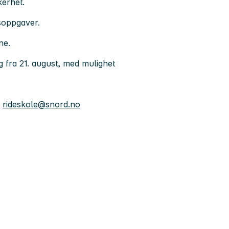
kerhet.
dsoppgaver.
ne.
dig fra 21. august, med mulighet
l
rideskole@snord.no