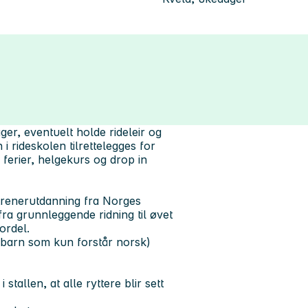
er, eventuelt holde rideleir og
i rideskolen tilrettelegges for
r i ferier, helgekurs og drop in
 trenerutdanning fra Norges
fra grunnleggende ridning til øvet
ordel.
r barn som kun forstår norsk)
 stallen, at alle ryttere blir sett