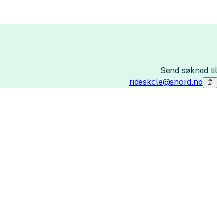
Send søknad til
rideskole@snord.no