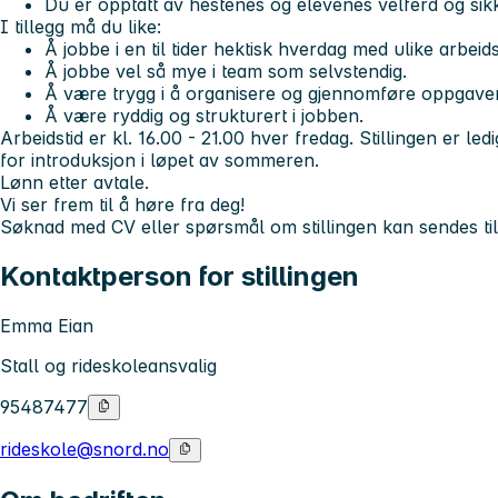
Du er opptatt av hestenes og elevenes velferd og sik
I tillegg må du like:
Å jobbe i en til tider hektisk hverdag med ulike arbei
Å jobbe vel så mye i team som selvstendig.
Å være trygg i å organisere og gjennomføre oppgave
Å være ryddig og strukturert i jobben.
Arbeidstid er kl. 16.00 - 21.00 hver fredag. Stillingen er le
for introduksjon i løpet av sommeren.
Lønn etter avtale.
Vi ser frem til å høre fra deg!
Søknad med CV eller spørsmål om stillingen kan sendes ti
Kontaktperson for stillingen
Emma Eian
Stall og rideskoleansvalig
95487477
rideskole@snord.no