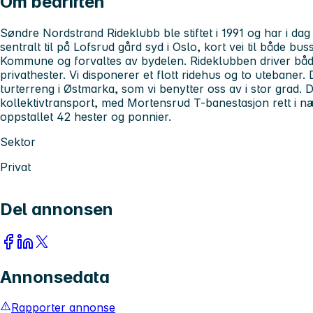
Om bedriften
Søndre Nordstrand Rideklubb ble stiftet i 1991 og har i d
sentralt til på Lofsrud gård syd i Oslo, kort vei til både b
Kommune og forvaltes av bydelen. Rideklubben driver både
privathester. Vi disponerer et flott ridehus og to utebaner. De
turterreng i Østmarka, som vi benytter oss av i stor grad.
D
kollektivtransport, med Mortensrud T-banestasjon rett i næ
oppstallet 42 hester og ponnier.
Sektor
Privat
Del annonsen
Annonsedata
Rapporter annonse