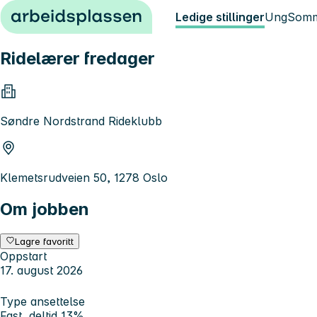
Hopp til innhold
Ledige stillinger
Ung
Somm
Ridelærer fredager
Søndre Nordstrand Rideklubb
Klemetsrudveien 50, 1278 Oslo
Om jobben
Lagre favoritt
Oppstart
17. august 2026
Type ansettelse
Fast, deltid 13%