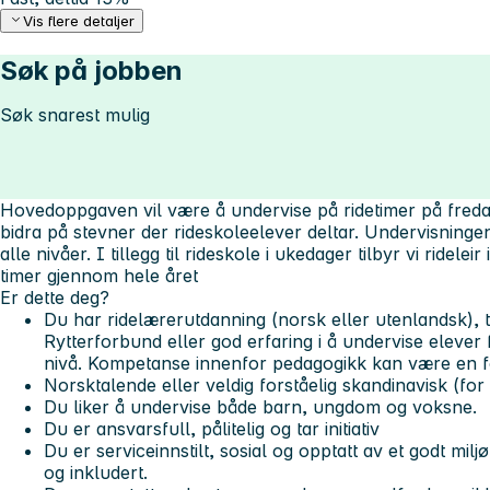
Vis flere detaljer
Søk på jobben
Søk snarest mulig
Hovedoppgaven vil være å undervise på ridetimer på fredag
bidra på stevner der rideskoleelever deltar. Undervisningen 
alle nivåer. I tillegg til rideskole i ukedager tilbyr vi ridelei
timer gjennom hele året
Er dette deg?
Du har ridelærerutdanning (norsk eller utenlandsk),
Rytterforbund eller god erfaring i å undervise elever 
nivå. Kompetanse innenfor pedagogikk kan være en f
Norsktalende eller veldig forståelig skandinavisk (fo
Du liker å undervise både barn, ungdom og voksne.
Du er ansvarsfull, pålitelig og tar initiativ
Du er serviceinnstilt, sosial og opptatt av et godt miljø i
og inkludert.