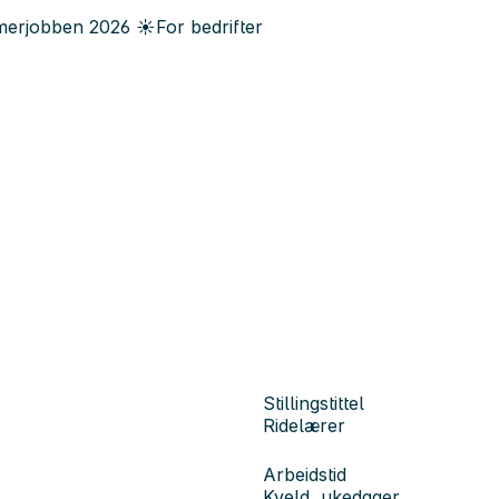
erjobben
2026
☀️
For bedrifter
Stillingstittel
Ridelærer
Arbeidstid
Kveld, ukedager