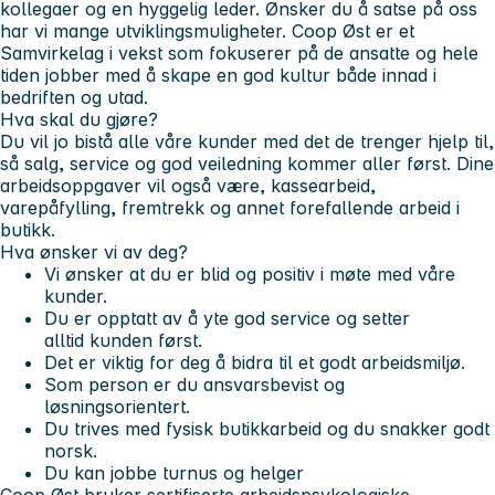
kollegaer og en hyggelig leder. Ønsker du å satse på oss
har vi mange utviklingsmuligheter. Coop Øst er et
Samvirkelag i vekst som fokuserer på de ansatte og hele
tiden jobber med å skape en god kultur både innad i
bedriften og utad.
Hva skal du gjøre?
Du vil jo bistå alle våre kunder med det de trenger hjelp til,
så salg, service og god veiledning kommer aller først. Dine
arbeidsoppgaver vil også være, kassearbeid,
varepåfylling, fremtrekk og annet forefallende arbeid i
butikk.
Hva ønsker vi av deg?
Vi ønsker at du er blid og positiv i møte med våre
kunder.
Du er opptatt av å yte god service og setter
alltid
kunden først.
Det er viktig for deg å bidra til et godt arbeidsmiljø.
Som person er du ansvarsbevist og
løsningsorientert.
Du trives med fysisk butikkarbeid og du snakker godt
norsk.
Du kan jobbe turnus og helger
Coop Øst bruker sertifiserte arbeidspsykologiske