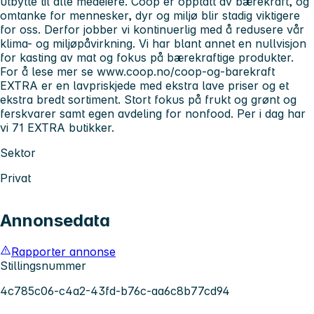
utbytte til alle medeiere. Coop er opptatt av bærekraft, og
omtanke for mennesker, dyr og miljø blir stadig viktigere
for oss. Derfor jobber vi kontinuerlig med å redusere vår
klima- og miljøpåvirkning. Vi har blant annet en nullvisjon
for kasting av mat og fokus på bærekraftige produkter.
For å lese mer se www.coop.no/coop-og-barekraft
EXTRA er en lavpriskjede med ekstra lave priser og et
ekstra bredt sortiment. Stort fokus på frukt og grønt og
ferskvarer samt egen avdeling for nonfood. Per i dag har
vi 71 EXTRA butikker.
Sektor
Privat
Annonsedata
Rapporter annonse
Stillingsnummer
4c785c06-c4a2-43fd-b76c-aa6c8b77cd94