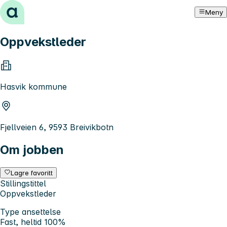
Hopp til innhold
Meny
Oppvekstleder
Hasvik kommune
Fjellveien 6, 9593 Breivikbotn
Om jobben
Lagre favoritt
Stillingstittel
Oppvekstleder
Type ansettelse
Fast, heltid 100%