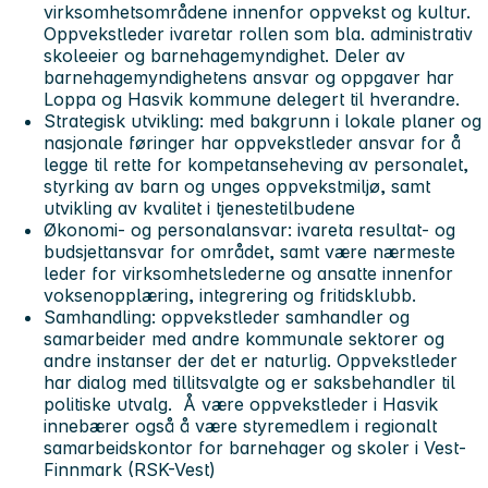
virksomhetsområdene innenfor oppvekst og kultur.
Oppvekstleder ivaretar rollen som bla. administrativ
skoleeier og barnehagemyndighet. Deler av
barnehagemyndighetens ansvar og oppgaver har
Loppa og Hasvik kommune delegert til hverandre.
Strategisk utvikling
: med bakgrunn i lokale planer og
nasjonale føringer har oppvekstleder ansvar for å
legge til rette for kompetanseheving av personalet,
styrking av barn og unges oppvekstmiljø, samt
utvikling av kvalitet i tjenestetilbudene
Økonomi- og personalansvar
: ivareta resultat- og
budsjettansvar for området, samt være nærmeste
leder for virksomhetslederne og ansatte innenfor
voksenopplæring, integrering og fritidsklubb.
Samhandling
: oppvekstleder samhandler og
samarbeider med andre kommunale sektorer og
andre instanser der det er naturlig. Oppvekstleder
har dialog med tillitsvalgte og er saksbehandler til
politiske utvalg. Å være oppvekstleder i Hasvik
innebærer også å være styremedlem i regionalt
samarbeidskontor for barnehager og skoler i Vest-
Finnmark (RSK-Vest)