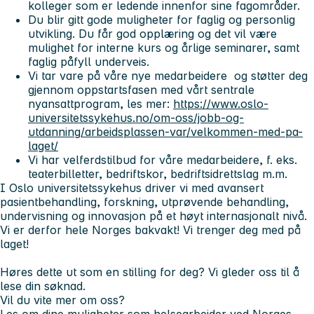
kolleger som er ledende innenfor sine fagområder.
Du blir gitt gode muligheter for faglig og personlig
utvikling. Du får god opplæring og det vil være
mulighet for interne kurs og årlige seminarer, samt
faglig påfyll underveis.
Vi tar vare på våre nye medarbeidere og støtter deg
gjennom oppstartsfasen med vårt sentrale
nyansattprogram, les mer:
https://www.oslo-
universitetssykehus.no/om-oss/jobb-og-
utdanning/arbeidsplassen-var/velkommen-med-pa-
laget/
Vi har velferdstilbud for våre medarbeidere, f. eks.
teaterbilletter, bedriftskor, bedriftsidrettslag m.m.
I Oslo universitetssykehus driver vi med avansert
pasientbehandling, forskning, utprøvende behandling,
undervisning og innovasjon på et høyt internasjonalt nivå.
Vi er derfor hele Norges bakvakt! Vi trenger deg med på
laget!
Høres dette ut som en stilling for deg? Vi gleder oss til å
lese din søknad.
Vil du vite mer om oss?