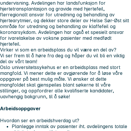
undervisning. Avdelingen har landsfunksjon for
hjertetransplantasjon og gravide med hjertefeil,
flerregionalt ansvar for utredning og behandling av
hjertearytmier, og dekker store deler av Helse Sør-Øst sitt
område for utredning og behandling av klaffefeil og
koronarsykdom. Avdelingen har også et spesielt ansvar
for ivaretakelse av voksne pasienter med medfødt
hjertefeil.
Virker vi som en arbeidsplass du vil være en del av?
Vi ser frem til å høre fra deg og håper du vil bli en viktig
del av vårt team!
Oslo universitetssykehus er en arbeidsplass med stort
mangfold. Vi mener dette er avgjørende for å løse våre
oppgaver på best mulig måte. Vi ønsker at dette
mangfoldet skal gjenspeiles blant søkerne til våre
stillinger, og oppfordrer alle kvalifiserte kandidater,
uavhengig bakgrunn, til å søke!
Arbeidsoppgaver
Hvordan ser en arbeidshverdag ut?
Planlegge inntak av pasienter iht. avdelingens totale