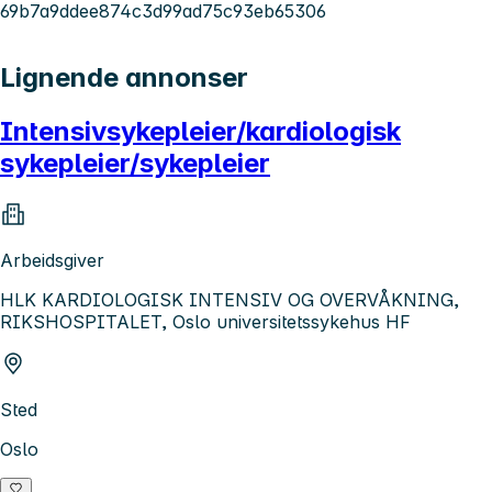
69b7a9ddee874c3d99ad75c93eb65306
Lignende annonser
Intensivsykepleier/kardiologisk
sykepleier/sykepleier
Arbeidsgiver
HLK KARDIOLOGISK INTENSIV OG OVERVÅKNING,
RIKSHOSPITALET, Oslo universitetssykehus HF
Sted
Oslo