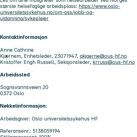
Les om dine muligheter som helsearbeider ved Norges
største helsefaglige arbeidsplass:
https://www.oslo-
universitetssykehus.no/om-oss/jobb-og-
utdanning/sykepleier
Kontaktinformasjon
Anne Cathrine
Kjærnem, Enhetsleder, 23071947,
akjaerne@ous-hf.no
Kristoffer Engh Russell, Seksjonsleder,
krruss@ous-hf.no
Arbeidssted
Sognsvannsveien 20
0372 Oslo
Nøkkelinformasjon:
Arbeidsgiver: Oslo universitetssykehus HF
Referansenr.: 5138059194
Stillingsprosent: 100%