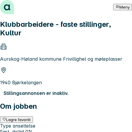
Hopp til innhold
Meny
Klubbarbeidere - faste stillinger,
Kultur
Aurskog-Høland kommune Frivillighet og møteplasser
1940 Bjørkelangen
Stillingsannonsen er inaktiv.
Om jobben
Lagre favoritt
Type ansettelse
Fast, deltid 0%