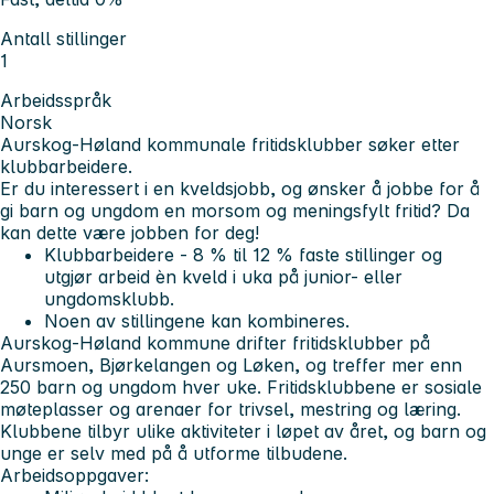
Antall stillinger
1
Arbeidsspråk
Norsk
Aurskog-Høland kommunale fritidsklubber søker etter
klubbarbeidere.
Er du interessert i en kveldsjobb, og ønsker å jobbe for å
gi barn og ungdom en morsom og meningsfylt fritid? Da
kan dette være jobben for deg!
Klubbarbeidere - 8 % til 12 % faste stillinger og
utgjør arbeid èn kveld i uka på junior- eller
ungdomsklubb.
Noen av stillingene kan kombineres
.
Aurskog-Høland kommune drifter fritidsklubber på
Aursmoen, Bjørkelangen og Løken, og treffer mer enn
250 barn og ungdom hver uke. Fritidsklubbene er sosiale
møteplasser og arenaer for trivsel, mestring og læring.
Klubbene tilbyr ulike aktiviteter i løpet av året, og barn og
unge er selv med på å utforme tilbudene.
Arbeidsoppgaver: