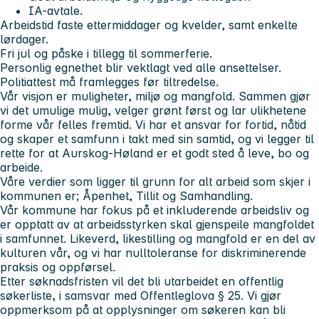
IA-avtale.
Arbeidstid faste ettermiddager og kvelder, samt enkelte
lørdager.
Fri jul og påske i tillegg til sommerferie.
Personlig egnethet blir vektlagt ved alle ansettelser.
Politiattest må framlegges før tiltredelse.
Vår visjon er muligheter, miljø og mangfold.
Sammen gjør
vi det umulige mulig, velger grønt først og lar ulikhetene
forme vår felles fremtid. Vi har et ansvar for fortid, nåtid
og skaper et samfunn i takt med sin samtid, og vi legger til
rette for at Aurskog-Høland er et godt sted å leve, bo og
arbeide.
Våre verdier som ligger til grunn for alt arbeid som skjer i
kommunen er
; Åpenhet, Tillit og Samhandling.
Vår kommune har fokus på et inkluderende arbeidsliv og
er opptatt av at arbeidsstyrken skal gjenspeile mangfoldet
i samfunnet. Likeverd, likestilling og mangfold er en del av
kulturen vår, og vi har nulltoleranse for diskriminerende
praksis og oppførsel.
Etter søknadsfristen vil det bli utarbeidet en offentlig
søkerliste, i samsvar med Offentleglova § 25. Vi gjør
oppmerksom på at opplysninger om søkeren kan bli