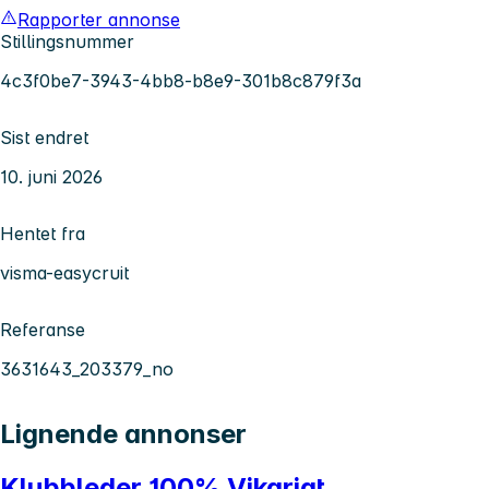
Rapporter annonse
Stillingsnummer
4c3f0be7-3943-4bb8-b8e9-301b8c879f3a
Sist endret
10. juni 2026
Hentet fra
visma-easycruit
Referanse
3631643_203379_no
Lignende annonser
Klubbleder 100% Vikariat