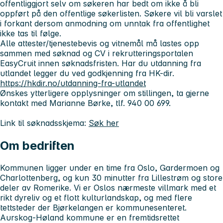
offentliggjort selv om søkeren har bedt om ikke å bli
oppført på den offentlige søkerlisten. Søkere vil bli varslet
i forkant dersom anmodning om unntak fra offentlighet
ikke tas til følge.
Alle attester/tjenestebevis og vitnemål må lastes opp
sammen med søknad og CV i rekrutteringsportalen
EasyCruit innen søknadsfristen. Har du utdanning fra
utlandet legger du ved godkjenning fra HK-dir.
https://hkdir.no/utdanning-fra-utlandet
Ønskes ytterligere opplysninger om stillingen, ta gjerne
kontakt med Marianne Børke, tlf. 940 00 699.
Link til søknadsskjema:
Søk her
Om bedriften
Kommunen ligger under en time fra Oslo, Gardermoen og
Charlottenberg, og kun 30 minutter fra Lillestrøm og store
deler av Romerike. Vi er Oslos nærmeste villmark med et
rikt dyreliv og et flott kulturlandskap, og med flere
tettsteder der Bjørkelangen er kommunesenteret.
Aurskog-Høland kommune er en fremtidsrettet