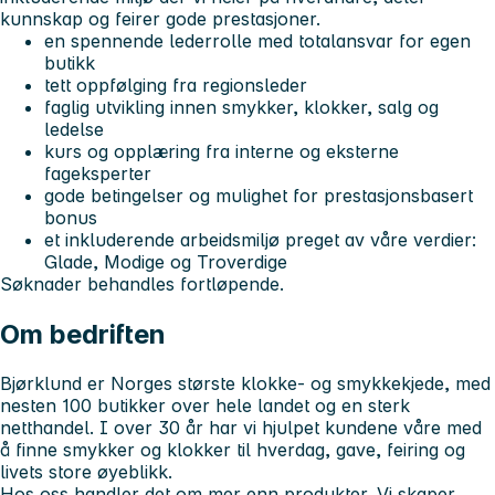
kunnskap og feirer gode prestasjoner.
en spennende lederrolle med totalansvar for egen
butikk
tett oppfølging fra regionsleder
faglig utvikling innen smykker, klokker, salg og
ledelse
kurs og opplæring fra interne og eksterne
fageksperter
gode betingelser og mulighet for prestasjonsbasert
bonus
et inkluderende arbeidsmiljø preget av våre verdier:
Glade, Modige og Troverdige
Søknader behandles fortløpende.
Om bedriften
Bjørklund er Norges største klokke- og smykkekjede, med
nesten 100 butikker over hele landet og en sterk
netthandel. I over 30 år har vi hjulpet kundene våre med
å finne smykker og klokker til hverdag, gave, feiring og
livets store øyeblikk.
Hos oss handler det om mer enn produkter. Vi skaper