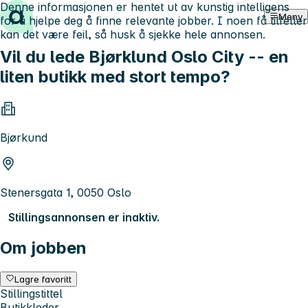
Denne informasjonen er hentet ut av kunstig intelligens
Hopp til innhold
Meny
for å hjelpe deg å finne relevante jobber. I noen få tilfeller
kan det være feil, så husk å sjekke hele annonsen.
Vil du lede Bjørklund Oslo City -- en
liten butikk med stort tempo?
Bjørkund
Stenersgata 1, 0050 Oslo
Stillingsannonsen er inaktiv.
Om jobben
Lagre favoritt
Stillingstittel
Butikkleder