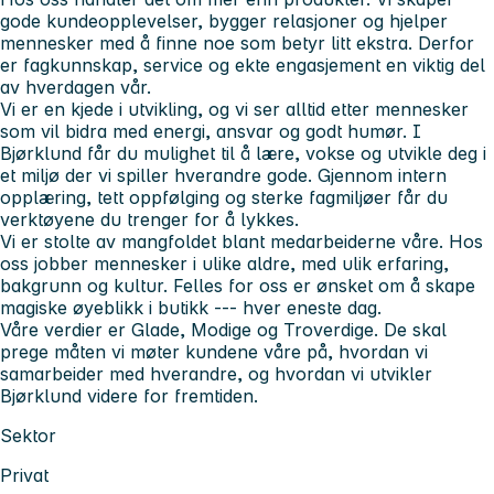
gode kundeopplevelser, bygger relasjoner og hjelper
mennesker med å finne noe som betyr litt ekstra. Derfor
er fagkunnskap, service og ekte engasjement en viktig del
av hverdagen vår.
Vi er en kjede i utvikling, og vi ser alltid etter mennesker
som vil bidra med energi, ansvar og godt humør. I
Bjørklund får du mulighet til å lære, vokse og utvikle deg i
et miljø der vi spiller hverandre gode. Gjennom intern
opplæring, tett oppfølging og sterke fagmiljøer får du
verktøyene du trenger for å lykkes.
Vi er stolte av mangfoldet blant medarbeiderne våre. Hos
oss jobber mennesker i ulike aldre, med ulik erfaring,
bakgrunn og kultur. Felles for oss er ønsket om å skape
magiske øyeblikk i butikk --- hver eneste dag.
Våre verdier er Glade, Modige og Troverdige. De skal
prege måten vi møter kundene våre på, hvordan vi
samarbeider med hverandre, og hvordan vi utvikler
Bjørklund videre for fremtiden.
Sektor
Privat