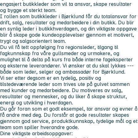
engasjert butikkleder som vil ta ansvar, skape resultater
og bygge et sterkt team.
I rollen som butikkleder i Bjørklund
får du totalansvar for
drift, salg, resultater og medarbeidere i din butikk. Du blir
en synlig leder i butikkhverdagen, og din viktigste oppgave
blir å skape gode kundeopplevelser gjennom et motivert,
trygt og salgsorientert team.
Du vil få tett oppfølging fra regionsleder, tilgang til
fagkunnskap fra våre gullsmeder og urmakere, og
mulighet til å delta på kurs fra både interne fageksperter
og eksterne leverandører. Vi ønsker at du skal lykkes ---
både som leder, selger og ambassadør for Bjørklund.
Vi ser etter deg
som er en tydelig, positiv og
tilstedeværende leder som trives ute på gulvet sammen
med kunder og medarbeidere. Du motiveres av salg,
resultater og mennesker, og du liker å skape struktur,
energi og utvikling i hverdagen.
Du går foran som et godt eksempel, tar ansvar og evner å
få andre med deg. Du forstår at gode resultater skapes
gjennom god service, produktkunnskap, tydelige mål og et
team som spiller hverandre gode.
Dine viktigste arbeidsoppgaver: