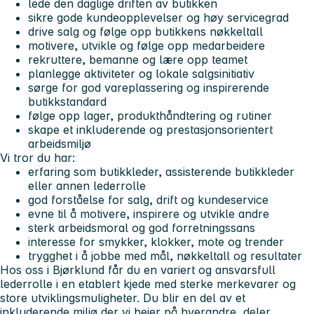
lede den daglige driften av butikken
sikre gode kundeopplevelser og høy servicegrad
drive salg og følge opp butikkens nøkkeltall
motivere, utvikle og følge opp medarbeidere
rekruttere, bemanne og lære opp teamet
planlegge aktiviteter og lokale salgsinitiativ
sørge for god vareplassering og inspirerende
butikkstandard
følge opp lager, produkthåndtering og rutiner
skape et inkluderende og prestasjonsorientert
arbeidsmiljø
Vi tror du har:
erfaring som butikkleder, assisterende butikkleder
eller annen lederrolle
god forståelse for salg, drift og kundeservice
evne til å motivere, inspirere og utvikle andre
sterk arbeidsmoral og god forretningssans
interesse for smykker, klokker, mote og trender
trygghet i å jobbe med mål, nøkkeltall og resultater
Hos oss i Bjørklund
får du en variert og ansvarsfull
lederrolle i en etablert kjede med sterke merkevarer og
store utviklingsmuligheter. Du blir en del av et
inkluderende miljø der vi heier på hverandre, deler