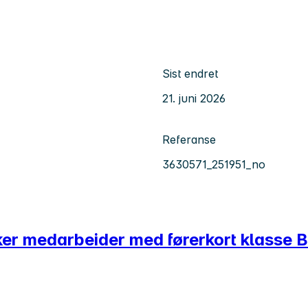
Sist endret
21. juni 2026
Referanse
3630571_251951_no
r medarbeider med førerkort klasse B