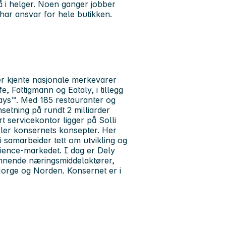
 i helger. Noen ganger jobber
ar ansvar for hele butikken.
r kjente nasjonale merkevarer
 Fattigmann og Eataly, i tillegg
ays™. Med 185 restauranter og
setning på rundt 2 milliarder
rt servicekontor ligger på Solli
kler konsernets konsepter. Her
 samarbeider tett om utvikling og
nience-markedet. I dag er Dely
nnende næringsmiddelaktører,
orge og Norden. Konsernet er i