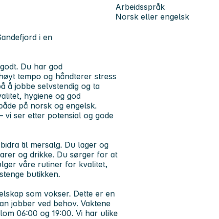
Arbeidsspråk
Norsk eller engelsk
Sandefjord i en
r godt. Du har god
d høyt tempo og håndterer stress
 å jobbe selvstendig og ta
kvalitet, hygiene og god
både på norsk og engelsk.
– vi ser etter potensial og gode
bidra til mersalg. Du lager og
arer og drikke. Du sørger for at
ger våre rutiner for kvalitet,
stenge butikken.
selskap som vokser. Dette er en
 man jobber ved behov. Vaktene
llom 06:00 og 19:00. Vi har ulike