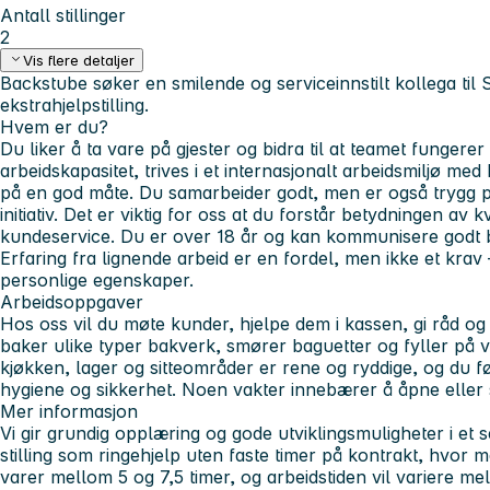
Antall stillinger
2
Vis flere detaljer
Backstube søker en smilende og serviceinnstilt kollega til 
ekstrahjelpstilling.
Hvem er du?
Du liker å ta vare på gjester og bidra til at teamet fungere
arbeidskapasitet, trives i et internasjonalt arbeidsmiljø me
på en god måte. Du samarbeider godt, men er også trygg på
initiativ. Det er viktig for oss at du forstår betydningen av 
kundeservice. Du er over 18 år og kan kommunisere godt 
Erfaring fra lignende arbeid er en fordel, men ikke et krav 
personlige egenskaper.
Arbeidsoppgaver
Hos oss vil du møte kunder, hjelpe dem i kassen, gi råd og 
baker ulike typer bakverk, smører baguetter og fyller på v
kjøkken, lager og sitteområder er rene og ryddige, og du føl
hygiene og sikkerhet. Noen vakter innebærer å åpne eller 
Mer informasjon
Vi gir grundig opplæring og gode utviklingsmuligheter i et 
stilling som ringehjelp uten faste timer på kontrakt, hvor
varer mellom 5 og 7,5 timer, og arbeidstiden vil variere me