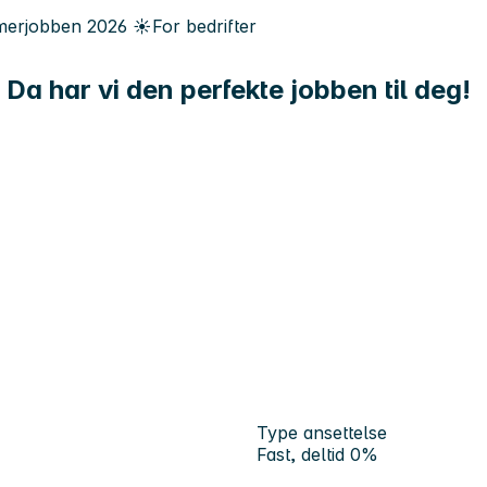
erjobben
2026
☀️
For bedrifter
Da har vi den perfekte jobben til deg!
Type ansettelse
Fast, deltid 0%