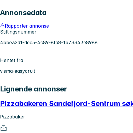
Annonsedata
Rapporter annonse
Stillingsnummer
4bbe32d1-dec5-4c89-8fa8-1b73343e8988
Hentet fra
visma-easycruit
Lignende annonser
Pizzabakeren Sandefjord-Sentrum søke
Pizzabaker