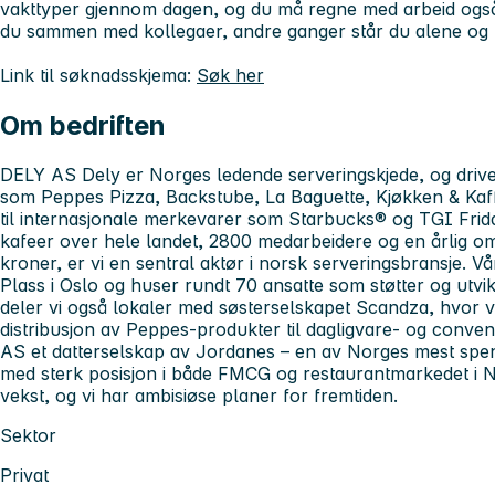
vakttyper gjennom dagen, og du må regne med arbeid også
du sammen med kollegaer, andre ganger står du alene og h
Link til søknadsskjema:
Søk her
Om bedriften
DELY AS Dely er Norges ledende serveringskjede, og drive
som Peppes Pizza, Backstube, La Baguette, Kjøkken & Kaffe,
til internasjonale merkevarer som Starbucks® og TGI Frid
kafeer over hele landet, 2800 medarbeidere og en årlig om
kroner, er vi en sentral aktør i norsk serveringsbransje. Vå
Plass i Oslo og huser rundt 70 ansatte som støtter og utvi
deler vi også lokaler med søsterselskapet Scandza, hvor vi
distribusjon av Peppes-produkter til dagligvare- og conve
AS et datterselskap av Jordanes – en av Norges mest spe
med sterk posisjon i både FMCG og restaurantmarkedet i N
vekst, og vi har ambisiøse planer for fremtiden.
Sektor
Privat