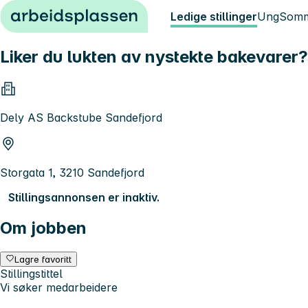
Hopp til innhold
Ledige stillinger
Ung
Somm
Liker du lukten av nystekte bakevarer? 
Dely AS Backstube Sandefjord
Storgata 1, 3210 Sandefjord
Stillingsannonsen er inaktiv.
Om jobben
Lagre favoritt
Stillingstittel
Vi søker medarbeidere