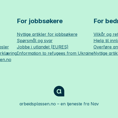
For jobbsøkere
For bedr
Nyttige artikler for jobbsøkere
Vilkår og ret
Spørsmål og svar
Hjelp til inn
sler
Jobbe i utlandet (EURES)
Overføre a
erklæring
Information to refugees from Ukraine
Nyttige artik
sen.no
arbeidsplassen.no
– en tjeneste fra Nav