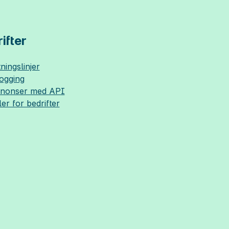
ifter
ningslinjer
logging
nnonser med API
ler for bedrifter