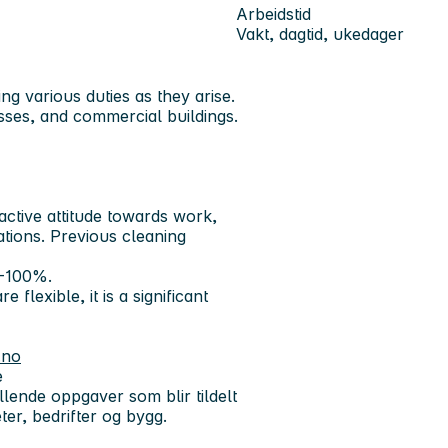
Arbeidstid
Vakt, dagtid, ukedager
g various duties as they arise.
sses, and commercial buildings.
active attitude towards work,
ations. Previous cleaning
--100%.
e flexible, it is a significant
.no
e
llende oppgaver som blir tildelt
eter, bedrifter og bygg.