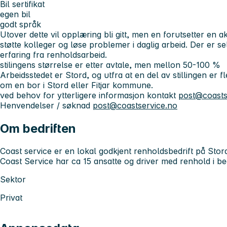
Bil sertifikat
egen bil
godt språk
Utover dette vil opplæring bli gitt, men en forutsetter en akt
støtte kolleger og løse problemer i daglig arbeid. Der er s
erfaring fra renholdsarbeid.
stilingens størrelse er etter avtale, men mellon 50-100 %
Arbeidsstedet er Stord, og utfra at en del av stillingen er fl
om en bor i Stord eller Fitjar kommune.
ved behov for ytterligere informasjon kontakt
post@coasts
Henvendelser / søknad
post@coastservice.no
Om bedriften
Coast service er en lokal godkjent renholdsbedrift på Sto
Coast Service har ca 15 ansatte og driver med renhold i bed
Sektor
Privat