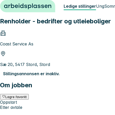
Hopp til innhold
Ledige stillinger
Ung
Somm
Renholder - bedrifter og utleieboliger
Coast Service As
Sæ 20, 5417 Stord, Stord
Stillingsannonsen er inaktiv.
Om jobben
Lagre favoritt
Oppstart
Etter avtale