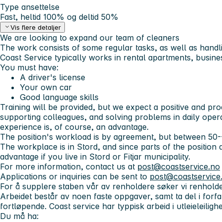
Type ansettelse
Fast, heltid 100% og deltid 50%
Vis flere detaljer
We are looking to expand our team of cleaners
The work consists of some regular tasks, as well as handlin
Coast Service typically works in rental apartments, busine
You must have:
A driver's license
Your own car
Good language skills
Training will be provided, but we expect a positive and pro
supporting colleagues, and solving problems in daily oper
experience is, of course, an advantage.
The position's workload is by agreement, but between 50
The workplace is in Stord
, and since parts of the position ar
advantage if you live in Stord or Fitjar municipality.
For more information, contact us at
post@coastservice.no
Applications or inquiries can be sent to
post@coastservice
For å supplere staben vår av renholdere søker vi renhold
Arbeidet består av noen faste oppgaver, samt ta del i forfa
fortløpende. Coast service har typpisk arbeid i utleieleiligh
Du må ha: