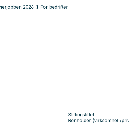
erjobben
2026
☀️
For bedrifter
Stillingstittel
Renholder (virksomhet /priv