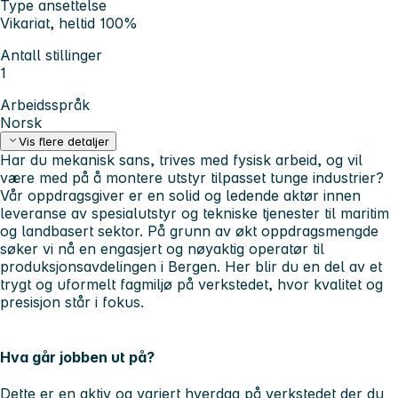
Type ansettelse
Vikariat, heltid 100%
Antall stillinger
1
Arbeidsspråk
Norsk
Vis flere detaljer
Har du mekanisk sans, trives med fysisk arbeid, og vil
være med på å montere utstyr tilpasset tunge industrier?
Vår oppdragsgiver er en solid og ledende aktør innen
leveranse av spesialutstyr og tekniske tjenester til maritim
og landbasert sektor. På grunn av økt oppdragsmengde
søker vi nå en engasjert og nøyaktig
operatør til
produksjonsavdelingen i Bergen
. Her blir du en del av et
trygt og uformelt fagmiljø på verkstedet, hvor kvalitet og
presisjon står i fokus.
Hva går jobben ut på?
Dette er en aktiv og variert hverdag på verkstedet der du