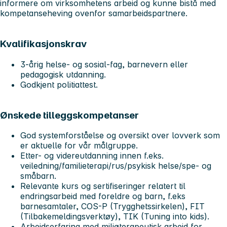
informere om virksomhetens arbeid og kunne bistå med
kompetanseheving ovenfor samarbeidspartnere.
Kvalifikasjonskrav
3-årig helse- og sosial-fag, barnevern eller
pedagogisk utdanning.
Godkjent politiattest.
Ønskede tilleggskompetanser
God systemforståelse og oversikt over lovverk som
er aktuelle for vår målgruppe.
Etter- og videreutdanning innen f.eks.
veiledning/familieterapi/rus/psykisk helse/spe- og
småbarn.
Relevante kurs og sertifiseringer relatert til
endringsarbeid med foreldre og barn, f.eks
barnesamtaler, COS-P (Trygghetssirkelen), FIT
(Tilbakemeldingsverktøy), TIK (Tuning into kids).
Arbeidserfaring med miljøterapeutisk arbeid for