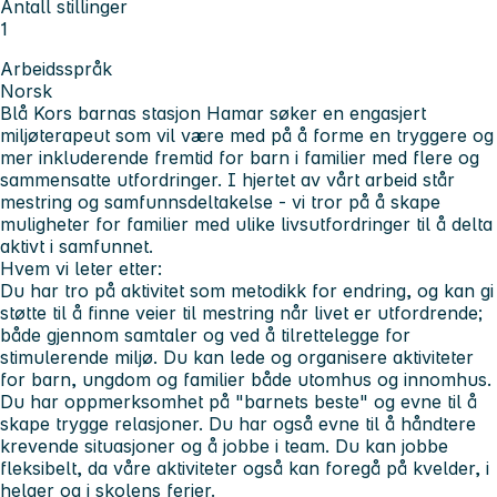
Antall stillinger
1
Arbeidsspråk
Norsk
Blå Kors barnas stasjon Hamar søker en engasjert
miljøterapeut som vil være med på å forme en tryggere og
mer inkluderende fremtid for barn i familier med flere og
sammensatte utfordringer. I hjertet av vårt arbeid står
mestring og samfunnsdeltakelse - vi tror på å skape
muligheter for familier med ulike livsutfordringer til å delta
aktivt i samfunnet.
Hvem vi leter etter:
Du har tro på aktivitet som metodikk for endring, og kan gi
støtte til å finne veier til mestring når livet er utfordrende;
både gjennom samtaler og ved å tilrettelegge for
stimulerende miljø. Du kan lede og organisere aktiviteter
for barn, ungdom og familier både utomhus og innomhus.
Du har oppmerksomhet på "barnets beste" og evne til å
skape trygge relasjoner. Du har også evne til å håndtere
krevende situasjoner og å jobbe i team. Du kan jobbe
fleksibelt, da våre aktiviteter også kan foregå på kvelder, i
helger og i skolens ferier.