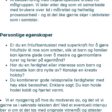
målgruppen. Vi leter etter deg som vil samarbeide
med brukere over tid i målrettet og helhetlig
prosessarbeid - og at det like gjerne skjer i
aktiviteter
som i
samtaler
.
Personlige egenskaper
Er du en friluftsentusiast med superkraft for å gjøre
friluftsliv til noe som smitter, slik at barn og familier
kan kjenne glede over å mestre og gjennomføre
turer og ferier på egenhånd?
Har du en ferdighet eller interesse som barn og
foresatte kan dra nytte av? Kanskje en kreativ
hobby?
Du kombinerer gode relasjonelle ferdigheter med
høy etisk bevissthet. Enklere sagt: Du kan holde
hodet kaldt og hjertet varmt.
Vi er nysgjerrig på hva du motiveres av, og det vil vi
gjerne se i søknads-teksten din! Ved et eventuelt intervju
ber vi om at det tas med originale vitnemål og attester