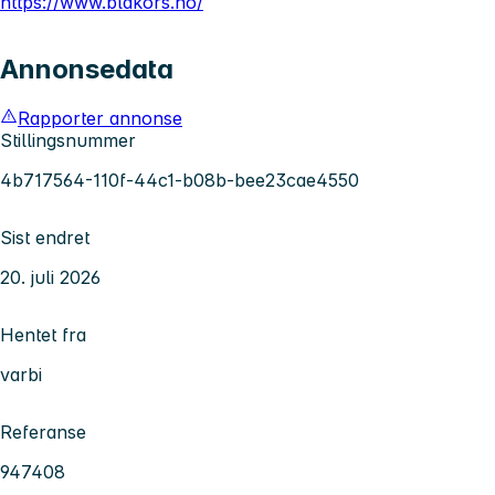
https://www.blakors.no/
Annonsedata
Rapporter annonse
Stillingsnummer
4b717564-110f-44c1-b08b-bee23cae4550
Sist endret
20. juli 2026
Hentet fra
varbi
Referanse
947408