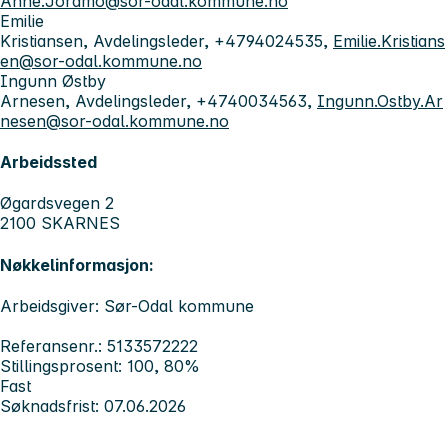
Anne.Joramo@sor-odal.kommune.no
Emilie
Kristiansen, Avdelingsleder, +4794024535,
Emilie.Kristians
en@sor-odal.kommune.no
Ingunn Østby
Arnesen, Avdelingsleder, +4740034563,
Ingunn.Ostby.Ar
nesen@sor-odal.kommune.no
Arbeidssted
Øgardsvegen 2
2100 SKARNES
Nøkkelinformasjon:
Arbeidsgiver: Sør-Odal kommune
Referansenr.: 5133572222
Stillingsprosent: 100, 80%
Fast
Søknadsfrist: 07.06.2026