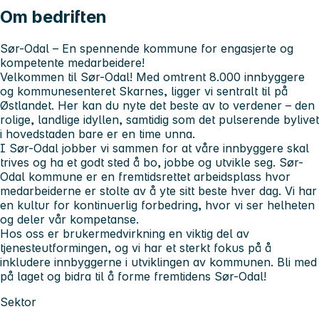
Om bedriften
Sør-Odal – En spennende kommune for engasjerte og
kompetente medarbeidere!
Velkommen til Sør-Odal! Med omtrent 8.000 innbyggere
og kommunesenteret Skarnes, ligger vi sentralt til på
Østlandet. Her kan du nyte det beste av to verdener – den
rolige, landlige idyllen, samtidig som det pulserende bylivet
i hovedstaden bare er en time unna.
I Sør-Odal jobber vi sammen for at våre innbyggere skal
trives og ha et godt sted å bo, jobbe og utvikle seg. Sør-
Odal kommune er en fremtidsrettet arbeidsplass hvor
medarbeiderne er stolte av å yte sitt beste hver dag. Vi har
en kultur for kontinuerlig forbedring, hvor vi ser helheten
og deler vår kompetanse.
Hos oss er brukermedvirkning en viktig del av
tjenesteutformingen, og vi har et sterkt fokus på å
inkludere innbyggerne i utviklingen av kommunen. Bli med
på laget og bidra til å forme fremtidens Sør-Odal!
Sektor