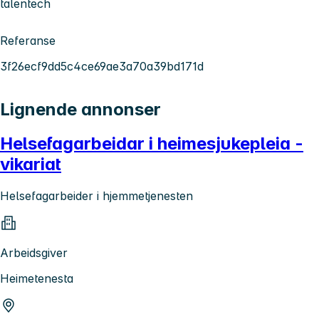
talentech
Referanse
3f26ecf9dd5c4ce69ae3a70a39bd171d
Lignende annonser
Helsefagarbeidar i heimesjukepleia -
vikariat
Helsefagarbeider i hjemmetjenesten
Arbeidsgiver
Heimetenesta