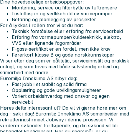
Dine hovedsakelige arbeidsoppgaver:
Montering, service og filterbytte av luftrensere
Installasjon og vedlikehold av varmepumper
Befaring og planlegging av prosjekter
For å lykkes i rollen tror vi at du har:
Teknisk forståelse eller erfaring fra servicearbeid
Erfaring fra varmepumper/kuldeteknikk, elektro,
VVS eller lignende fagområder
F-gass-sertifikat er en fordel, men ikke krav
Førerkort klasse B og gode norskkunnskaper
Vi ser etter deg som er pålitelig, serviceinnstilt og praktisk
anlagt, og som trives med både selvstendig arbeid og
samarbeid med andre.
Euromiljø Inneklima AS tilbyr deg:
Fast jobb i et stabilt og solid firma
Opplæring og gode utviklingsmuligheter
Variert arbeidshverdag med ansvar og egen
servicebil
Høres dette interessant ut? Da vil vi gjerne høre mer om
deg - søk i dag!
Euromiljø Inneklima AS samarbeider med
rekrutteringsfirmaet Jobway i denne prosessen. Vi
vurderer søknader fortløpende, og din søknad vil bli
behandlet konfidensielt. Har du spørsmål, er du