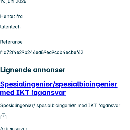
19. juni 2026
Hentet fra
talentech
Referanse
f1a72f4e29b246ea89ea9cdb4ecbef62
Lignende annonser
Spesialingeniør/spesialbioingeniør
med IKT fagansvar
Spesialingeniør/ spesialbioingeniør med IKT fagansvar
Arbeidsgiver