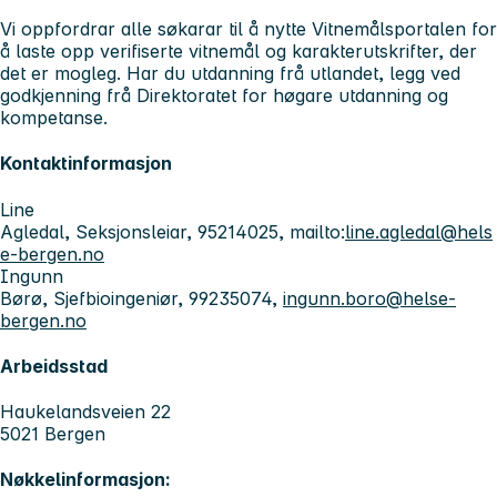
Vi oppfordrar alle søkarar til å nytte Vitnemålsportalen for
å laste opp verifiserte vitnemål og karakterutskrifter, der
det er mogleg. Har du utdanning frå utlandet, legg ved
godkjenning frå Direktoratet for høgare utdanning og
kompetanse.
Kontaktinformasjon
Line
Agledal, Seksjonsleiar, 95214025, mailto:
line.agledal@hels
e-bergen.no
Ingunn
Børø, Sjefbioingeniør, 99235074,
ingunn.boro@helse-
bergen.no
Arbeidsstad
Haukelandsveien 22
5021 Bergen
Nøkkelinformasjon: