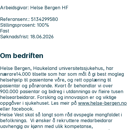
Arbeidsgivar: Helse Bergen HF
Referansenr.: 5134299580
Stillingsprosent: 100%
Fast
Søknadsfrist: 18.06.2026
Om bedriften
Helse Bergen, Haukeland universitetssjukehus, har
nærare14.000 tilsette som har som mål å gi best mogleg
helsehjelp til pasientane våre, og rett opplæring til
pasientar og pårørande. Kvart år behandlar vi over
900.000 pasientar og bidreg i utdanninga av fleire tusen
helsearbeidarar. Forsking og innovasjon er og viktige
oppgåver i sjukehuset. Les meir på
www.helse-bergen.no
eller facebook.
Helse Vest skal så langt som råd avspegle mangfaldet i
befolkninga. Vi ønsker å rekruttere medarbeidarar
uavhengig av kjønn med ulik kompetanse,