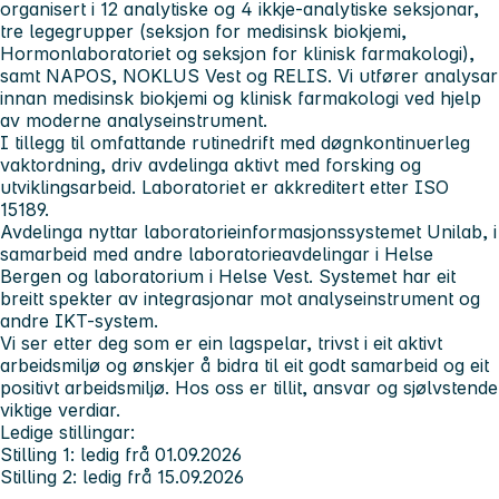
organisert i 12 analytiske og 4 ikkje-analytiske seksjonar,
tre legegrupper (seksjon for medisinsk biokjemi,
Hormonlaboratoriet og seksjon for klinisk farmakologi),
samt NAPOS, NOKLUS Vest og RELIS. Vi utfører analysar
innan medisinsk biokjemi og klinisk farmakologi ved hjelp
av moderne analyseinstrument.
I tillegg til omfattande rutinedrift med døgnkontinuerleg
vaktordning, driv avdelinga aktivt med forsking og
utviklingsarbeid. Laboratoriet er akkreditert etter ISO
15189.
Avdelinga nyttar laboratorieinformasjonssystemet Unilab, i
samarbeid med andre laboratorieavdelingar i Helse
Bergen og laboratorium i Helse Vest. Systemet har eit
breitt spekter av integrasjonar mot analyseinstrument og
andre IKT-system.
Vi ser etter deg som er ein lagspelar, trivst i eit aktivt
arbeidsmiljø og ønskjer å bidra til eit godt samarbeid og eit
positivt arbeidsmiljø. Hos oss er tillit, ansvar og sjølvstende
viktige verdiar.
Ledige stillingar:
Stilling 1: ledig frå 01.09.2026
Stilling 2: ledig frå 15.09.2026