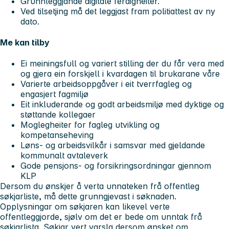
Grunnleggjande digitale ferdigheiter.
Ved tilsetjing må det leggjast fram politiattest av ny
dato.
Me kan tilby
Ei meiningsfull og variert stilling der du får vera med
og gjera ein forskjell i kvardagen til brukarane våre
Varierte arbeidsoppgåver i eit tverrfagleg og
engasjert fagmiljø
Eit inkluderande og godt arbeidsmiljø med dyktige og
støttande kollegaer
Moglegheiter for fagleg utvikling og
kompetanseheving
Løns- og arbeidsvilkår i samsvar med gjeldande
kommunalt avtaleverk
Gode pensjons- og forsikringsordningar gjennom
KLP
Dersom du ønskjer å verta unnateken frå offentleg
søkjarliste, må dette grunngjevast i søknaden.
Opplysningar om søkjaren kan likevel verte
offentleggjorde, sjølv om det er bede om unntak frå
søkjarlista. Søkjar vert varsla dersom ønsket om