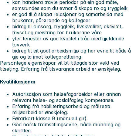
kan handtera travle periodar på ein god måte,
samstundes som du evnar å skapa ro og tryggleik
er god til å skapa relasjonar og samarbeida med
brukarar, pårørande og kollegaer
bidreg til omsorg, tryggleik, livskvalitet, aktivitet,
trivsel og meistring for brukarane våre
yter tenester av god kvalitet i tråd med gjeldande
lovverk
bidreg til eit godt arbeidsmiljø og har evne til både å
gje og ta imot kollegarettleiing
Personlege eigenskapar vil bli tillagde stor vekt ved
tilsetjing. Erfaring frå tilsvarande arbeid er ønskjeleg.
Kvalifikasjonar
Autorisasjon som helsefagarbeidar eller annan
relevant helse- og sosialfagleg kompetanse.
Erfaring frå habiliteringsarbeid og målretta
miljøarbeid er ønskjeleg.
Førarkort klasse B (manuell gir).
God norsk framstillingsevne, både munnleg og
skriftleg.