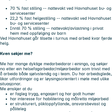
70 % fast stilling
-- nattevakt ved Havnahuset bu- og
servicesenter
22,2 % fast helgestilling
-- nattevakt ved Havnahuset
bu- og servicesenter
Inntil 70 % stilling
-- nattevakt/avlastning i privat
heim med oppfølging av barn
Ved Havnahuset går tilsette i turnus med arbeid kvar fjerde
helg.
Kven søkjer me?
Me har mange dyktige medarbeidarar i eininga, og søkjer
no etter ein helsefagarbeidar/miljøarbeidar som trivst med
å arbeida både sjølvstendig og i team. Du har arbeidsglede,
likar utfordringar og er løysingsorientert i møte med ulike
situasjonar.
Me ønskjer at du
er fagleg trygg, engasjert og har godt humør
har interesse for habilitering og målretta miljøarbeid
er strukturert, pliktoppfyllande, ansvarsbevisst og
påliteleg