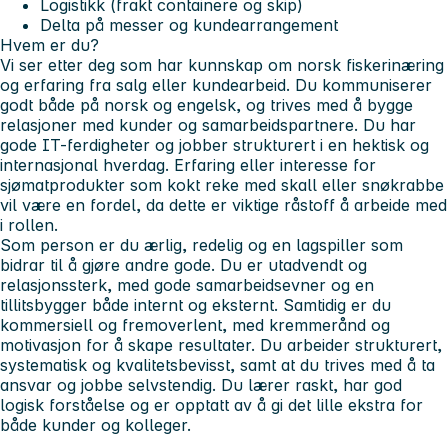
Logistikk (frakt containere og skip)
Delta på messer og kundearrangement
Hvem er du?
Vi ser etter deg som har kunnskap om norsk fiskerinæring
og erfaring fra salg eller kundearbeid. Du kommuniserer
godt både på norsk og engelsk, og trives med å bygge
relasjoner med kunder og samarbeidspartnere. Du har
gode IT-ferdigheter og jobber strukturert i en hektisk og
internasjonal hverdag. Erfaring eller interesse for
sjømatprodukter som kokt reke med skall eller snøkrabbe
vil være en fordel, da dette er viktige råstoff å arbeide med
i rollen.
Som person er du ærlig, redelig og en lagspiller som
bidrar til å gjøre andre gode. Du er utadvendt og
relasjonssterk, med gode samarbeidsevner og en
tillitsbygger både internt og eksternt. Samtidig er du
kommersiell og fremoverlent, med kremmerånd og
motivasjon for å skape resultater. Du arbeider strukturert,
systematisk og kvalitetsbevisst, samt at du trives med å ta
ansvar og jobbe selvstendig. Du lærer raskt, har god
logisk forståelse og er opptatt av å gi det lille ekstra for
både kunder og kolleger.