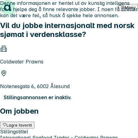
Denne informasjonen er hentet ut av kunstig intelligens
Hopp til innhold
Meny
for å hjelpe deg å finne relevante jobber. I noen få tilfeller
kan det være feil, så husk å sjekke hele annonsen.
Vil du jobbe internasjonalt med norsk
sjømat i verdensklasse?
Coldwater Prawns
Notenesgata 6, 6002 Ålesund
Stillingsannonsen er inaktiv.
Om jobben
Lagre favoritt
Stillingstittel
International Seafood Trader - Coldwater Prawns