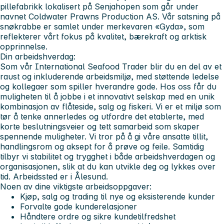
pillefabrikk lokalisert på Senjahopen som går under
navnet Coldwater Prawns Production AS. Vår satsning på
snøkrabbe er samlet under merkevaren «Gyda», som
reflekterer vårt fokus på kvalitet, bærekraft og arktisk
opprinnelse.
Din arbeidshverdag:
Som vår International Seafood Trader blir du en del av et
raust og inkluderende arbeidsmiljø, med støttende ledelse
og kollegaer som spiller hverandre gode. Hos oss får du
muligheten til å jobbe i et innovativt selskap med en unik
kombinasjon av flåteside, salg og fiskeri. Vi er et miljø som
tør å tenke annerledes og utfordre det etablerte, med
korte beslutningsveier og tett samarbeid som skaper
spennende muligheter. Vi tror på å gi våre ansatte tillit,
handlingsrom og aksept for å prøve og feile. Samtidig
tilbyr vi stabilitet og trygghet i både arbeidshverdagen og
organisasjonen, slik at du kan utvikle deg og lykkes over
tid. Arbeidssted er i Ålesund.
Noen av dine viktigste arbeidsoppgaver:
Kjøp, salg og trading til nye og eksisterende kunder
Forvalte gode kunderelasjoner
Håndtere ordre og sikre kundetilfredshet