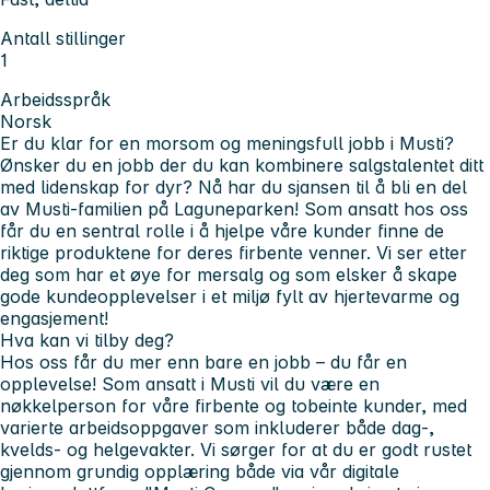
Antall stillinger
1
Arbeidsspråk
Norsk
Er du klar for en morsom og meningsfull jobb i Musti?
Ønsker du en jobb der du kan kombinere salgstalentet ditt
med lidenskap for dyr? Nå har du sjansen til å bli en del
av Musti-familien på Laguneparken! Som ansatt hos oss
får du en sentral rolle i å hjelpe våre kunder finne de
riktige produktene for deres firbente venner. Vi ser etter
deg som har et øye for mersalg og som elsker å skape
gode kundeopplevelser i et miljø fylt av hjertevarme og
engasjement!
Hva kan vi tilby deg?
Hos oss får du mer enn bare en jobb – du får en
opplevelse! Som ansatt i Musti vil du være en
nøkkelperson for våre firbente og tobeinte kunder, med
varierte arbeidsoppgaver som inkluderer både dag-,
kvelds- og helgevakter. Vi sørger for at du er godt rustet
gjennom grundig opplæring både via vår digitale