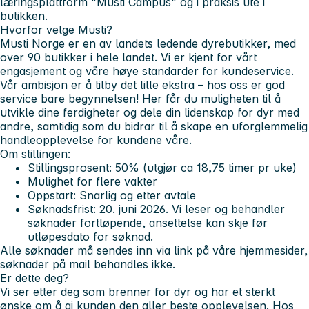
læringsplattform "Musti Campus" og i praksis ute i
butikken.
Hvorfor velge Musti?
Musti Norge er en av landets ledende dyrebutikker, med
over 90 butikker i hele landet. Vi er kjent for vårt
engasjement og våre høye standarder for kundeservice.
Vår ambisjon er å tilby det lille ekstra – hos oss er god
service bare begynnelsen! Her får du muligheten til å
utvikle dine ferdigheter og dele din lidenskap for dyr med
andre, samtidig som du bidrar til å skape en uforglemmelig
handleopplevelse for kundene våre.
Om stillingen:
Stillingsprosent: 50% (utgjør ca 18,75 timer pr uke)
Mulighet for flere vakter
Oppstart: Snarlig og etter avtale
Søknadsfrist: 20. juni 2026. Vi leser og behandler
søknader fortløpende, ansettelse kan skje før
utløpesdato for søknad.
Alle søknader må sendes inn via link på våre hjemmesider,
søknader på mail behandles ikke.
Er dette deg?
Vi ser etter deg som brenner for dyr og har et sterkt
ønske om å gi kunden den aller beste opplevelsen. Hos