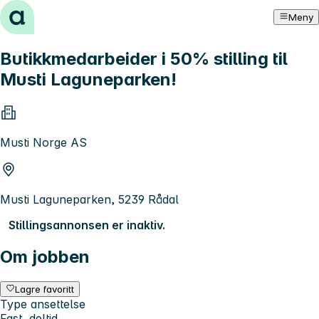
Hopp til innhold
Meny
Butikkmedarbeider i 50% stilling til
Musti Laguneparken!
Musti Norge AS
Musti Laguneparken, 5239 Rådal
Stillingsannonsen er inaktiv.
Om jobben
Lagre favoritt
Type ansettelse
Fast, deltid