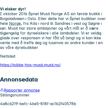
Vi elsker dyr!
I oktober 2016 åpnet Musti Norge AS sin første butikk i
Bogstadveien i Oslo. Etter dette har vi åpnet butikker over
hele
Norge
, fra Alta i nord til Sandnes i vest og Søgne i
sør. Musti har store ambisjoner og vårt mål er å være
tilgjengelig for dyreelskere i alle landsdeler. Vi er veldig
glade over responsen vi har fått så langt og vi kan ikke
vente med å treffe deg og tusenvis av andre kunder i en
av våre dyrebutikker
Nettsted
https://jobbe-hos-musti.musti.no/
Annonsedata
Rapporter annonse
Stillingsnummer
4a8cb219-befc-4be5-818f-ac1b2f40578b