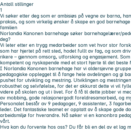
Antall stillinger
1
Vi søker etter deg som er ambisiøs på vegne av barna, handl
praksis, og som virkelig ønsker å skape en god barnehage t
familien
Norlandia Kanonen barnehage søker barnehagelærer/ped
deg?
Vi leter etter en trygg medarbeider som vet hvor stor forsk
som har hjertet på rett sted, hodet fullt av fag, og som dr
rikere – gjennom omsorg, utforsking og engasjement. Som vi
kompetent og nyskapende med et stort hjerte til det beste 
I Norlandia Kanonen barnehage har vi aldersjevne grupper
pedagogiske opplegget til å fange hele avdelingen og gi bar
pushet for utvikling og mestring. Utviklingen og mestringe
robusthet og selvfølelse, for det er akkurat dette vi vil fy
videre på skolen og ut i livet. For å få til dette jobber vi 
av mobbing, gode relasjonergodt foreldresamarbeid, og m
Personalet består av 9 pedagoger, 9 assistenter, 3 fagarbei
leder. Det fantastiske teamet er opptatt av å skape gode da
arbeidsmiljø for hverandre. Nå søker vi en kanonbra peda
vårt.
Hva kan du forvente hos oss?
Du får bli en del av et lag 