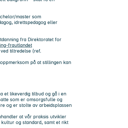
achelor/master som
gog, idrettspedagog eller
danning fra Direktoratet for
ing-frautlandet
ed tiltredelse (ref.
ør oppmerksom på at stillingen kan
 et likeverdig tilbud og gå i en
satte som er omsorgsfulle og
re og er stolte av arbeidsplassen
andler at vår praksis utvikler
 kultur og standard, samt et rikt