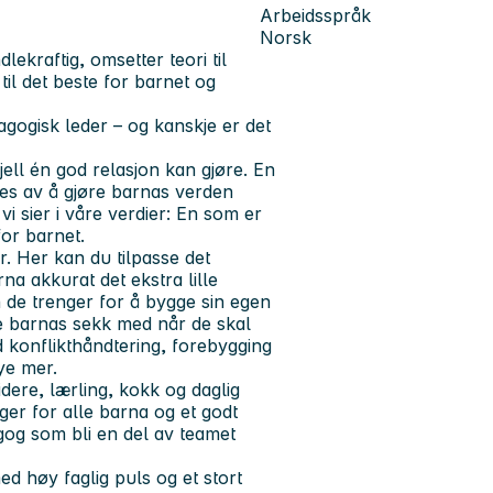
Arbeidsspråk
Norsk
ekraftig, omsetter teori til
il det beste for barnet og
agogisk leder
– og kanskje er det
jell én god relasjon kan gjøre. En
ives av å gjøre barnas verden
 sier i våre verdier: En som er
for barnet.
. Her kan du tilpasse det
na akkurat det ekstra lille
n de trenger for å bygge sin egen
lle barnas sekk med når de skal
med konflikthåndtering, forebygging
ye mer.
dere, lærling, kokk og daglig
ger for alle barna og et godt
gog som bli en del av teamet
med høy faglig puls og et stort