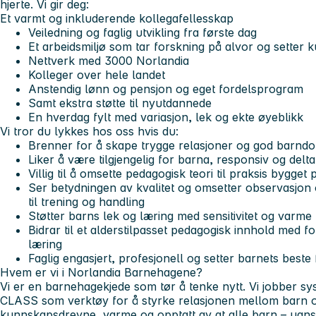
hjerte.
Vi gir deg:
Et varmt og inkluderende kollegafellesskap
Veiledning og faglig utvikling fra første dag
Et arbeidsmiljø som tar forskning på alvor og setter k
Nettverk med 3000 Norlandia
Kolleger over hele landet
Anstendig lønn og pensjon og eget fordelsprogram
Samt ekstra støtte til nyutdannede
En hverdag fylt med variasjon, lek og ekte øyeblikk
Vi tror du lykkes hos oss hvis du:
Brenner for å skape trygge relasjoner og god barnd
Liker å være tilgjengelig for barna, responsiv og delt
Villig til å omsette pedagogisk teori til praksis bygget
Ser betydningen av kvalitet og omsetter observasjon 
til trening og handling
Støtter barns lek og læring med sensitivitet og varme
Bidrar til et alderstilpasset pedagogisk innhold med fo
læring
Faglig engasjert, profesjonell og setter barnets beste 
Hvem er vi i Norlandia Barnehagene?
Vi er en barnehagekjede som tør å tenke nytt. Vi jobber sy
CLASS som verktøy for å styrke relasjonen mellom barn o
kunnskapsdrevne, varme og opptatt av at alle barn – uans