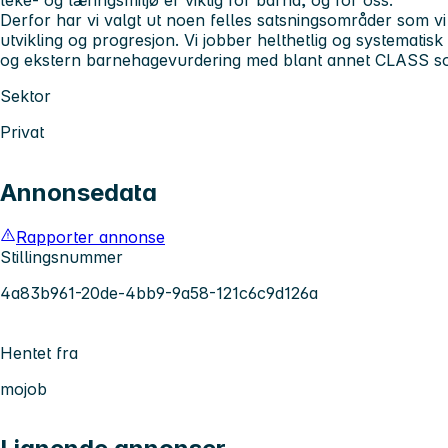
Derfor har vi valgt ut noen felles satsningsområder som vi
utvikling og progresjon. Vi jobber helthetlig og systematis
og ekstern barnehagevurdering med blant annet CLASS s
Sektor
Privat
Annonsedata
Rapporter annonse
Stillingsnummer
4a83b961-20de-4bb9-9a58-121c6c9d126a
Hentet fra
mojob