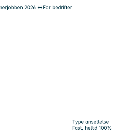
erjobben
2026
☀️
For bedrifter
Type ansettelse
Fast, heltid 100%