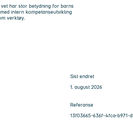
 vet har stor betydning for barns
k med intern kompetanseutvikling
om verktøy.
Sist endret
1. august 2026
Referanse
13f03665-636f-4fca-b971-