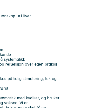
unnskap ut i livet
om
akende
 på systematikk
og refleksjon over egen praksis
kus på tidlig stimulering, lek og
først
stematisk med kvalitet, og bruker
g voksne. Vi er
ett bakgrunn – skal få en