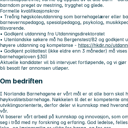
barndom preget av mestring, trygghet og glede.
Formelle kvalifikasjonskrav
• Treårig høgskoleutdanning som barnehagelærer eller b
barnevernspedagog, spesialpedagog, psykolog, musikkpeda
tilsvarende.
• Godkjent utdanning fra Utdanningsdirektoratet
• Utenlandske søkere må ha Bergenstest/B2 og godkjent ut
høyere utdanning og kompetanse -
https://hkdir.no/utdann
• Godkjent politiattest (ikke eldre enn 3 måneder) må vises v
barnehageloven §30)
Aktuelle kandidater vil bli intervjuet fortløpende, og vi gj
bli besatt før annonsen utløper.
Om bedriften
I Norlandia Barnehagene er vårt mål er at alle barn skal ha
høykvalitetsbarnehage. Nøkkelen til det er kompetente an
utviklingsorienterte, derfor deler vi kunnskap med hverand
vår.
Vi baserer vårt arbeid på kunnskap og innovasjon, som omh
seg i tråd med ny forskning og erfaring. God ledelse, felles
leke- og læringsmiljø er viktig for barna, og for oss.